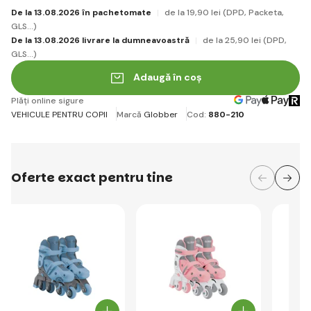
De la 13.08.2026 în pachetomate
de la 19
,90 lei
(DPD, Packeta,
GLS...)
De la 13.08.2026 livrare la dumneavoastră
de la 25
,90 lei
(DPD,
GLS...)
Adaugă în coș
Plăți online sigure
VEHICULE PENTRU COPII
Marcă
Globber
Cod:
880-210
Oferte exact pentru tine