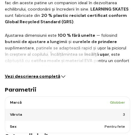
fac din aceste patine un companion ideal în dezvoltarea
echilibrului, coordonării și încrederii în sine.
LEARNING SKATES
sunt fabricate din
20 % plastic reciclat certificat conform
Global Recycled Standard (GRS)
.
Ajustarea dimensiunii este
100 % fără unelte
— folosind
butonii de ajustare a lungimii
și
curelele de prindere
suplimentare
, patinele se adaptează rapid și ușor la piciorul
în creștere al copilului. Încălțămintea se
încălță ușor
, este
căptușită cu
catifea moale și material EVA
pentru un confort
maxim.
Patru roți PU foarte rezistente…
Vezi descrierea completă
Parametrii
Marcă
Globber
Vârsta
3
Sex
Pentru fete