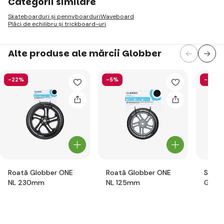
Categorii similare
Skateboarduri și pennyboarduri
Waveboard
Plăci de echilibru și trickboard-uri
Alte produse ale mărcii Globber
-22%
-5%
-58%
Roată Globber ONE
Roată Globber ONE
Set d
NL 230mm
NL 125mm
Globb
pentru
flori r