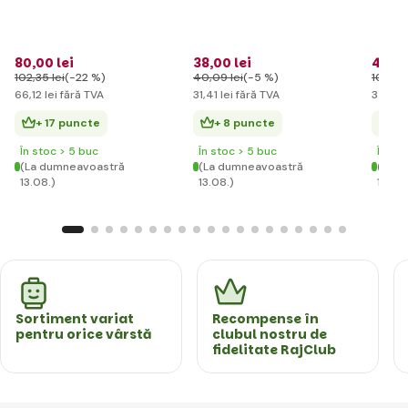
80
,00 lei
38
,00 lei
42
,59
102
,35 lei
(-22 %)
40
,09 lei
(-5 %)
102
,35 
66
,12 lei
fără TVA
31
,41 lei
fără TVA
35
,20 
+ 17 puncte
+ 8 puncte
+ 
În stoc > 5 buc
În stoc > 5 buc
În st
(La dumneavoastră
(La dumneavoastră
(La d
13.08.)
13.08.)
13.08.
Sortiment variat
Recompense în
pentru orice vârstă
clubul nostru de
fidelitate RajClub