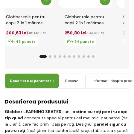
Globber role pentru
Globber role pentru
Globb
copii 2 în 1 mărime
copii 2 în 1 mărimea
copii
26-29 Blueberry -
26-29 Pastel Pink -
30-33
200
,63 lei
250
,80 lei
200
,
350
,69 lei
303
,38 lei
Ash Blue
White
Ash B
+ 43 puncte
+ 54 puncte
+
Descriere și parametrii
Recenzii
Informații despre prod
Descrierea produsului
Globber LEARNING SKATES
sunt
patine cu roți pentru copii
tip quad
concepute special pentru cei mai mici patinatori (de
la 3 ani), care fac primii pași pe roți. Designul
paralel sigur cu
patru roți
, încălțămintea confortabilă și ajustabilitatea ușoară