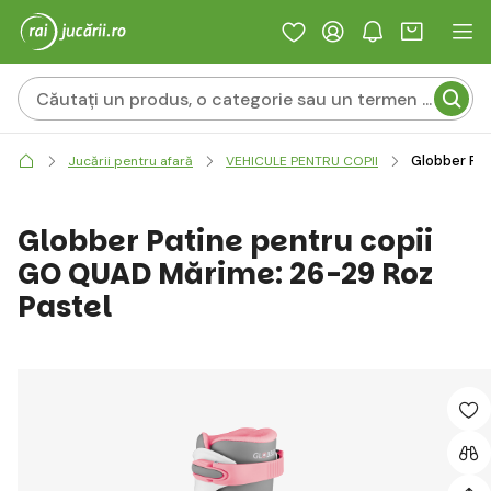
Globber Pat
Jucării pentru afară
VEHICULE PENTRU COPII
Globber Patine pentru copii
GO QUAD Mărime: 26-29 Roz
Pastel