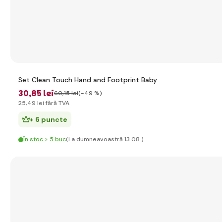
Set Clean Touch Hand and Footprint Baby
30
,85 lei
60
,15 lei
(-49 %)
25
,49 lei
fără TVA
+ 6 puncte
În stoc > 5 buc
(La dumneavoastră 13.08.)