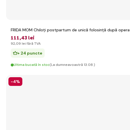
FRIDA MOM Chiloți postpartum de unică folosință după operaț
111
,43 lei
92
,09 lei
fără TVA
+ 24 puncte
Ultima bucată în stoc
(La dumneavoastră 13.08.)
-4%