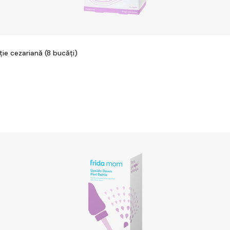
ie cezariană (8 bucăți)