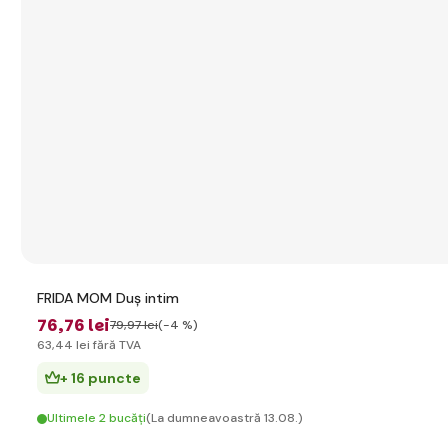
FRIDA MOM Duș intim
76
,76 lei
79
,97 lei
(-4 %)
63
,44 lei
fără TVA
+ 16 puncte
Ultimele 2 bucăți
(La dumneavoastră 13.08.)