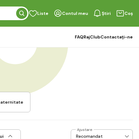
Liste
Contul meu
Știri
Coș
FAQ
RajClub
Contactați-ne
maternitate
Ajustare
ui