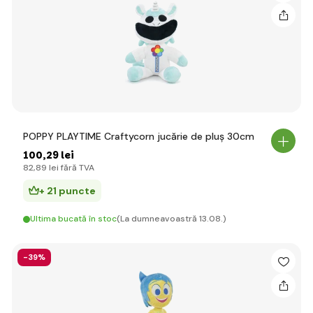
POPPY PLAYTIME Craftycorn jucărie de pluș 30cm
100
,29 lei
82
,89 lei
fără TVA
+ 21 puncte
Ultima bucată în stoc
(La dumneavoastră 13.08.)
-39%