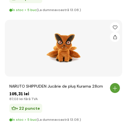
În stoc > 5 buc
(La dumneavoastră 13.08.)
NARUTO SHIPPUDEN Jucărie de pluș Kurama 28cm
105
,31 lei
87
,03 lei
fără TVA
+ 22 puncte
În stoc > 5 buc
(La dumneavoastră 13.08.)