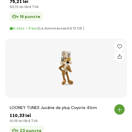
75
,21 lei
62
,15 lei
fără TVA
+ 16 puncte
În stoc > 5 buc
(La dumneavoastră 13.08.)
LOONEY TUNES Jucărie de pluș Coyote 41cm
110
,33 lei
91
,18 lei
fără TVA
+ 23 puncte