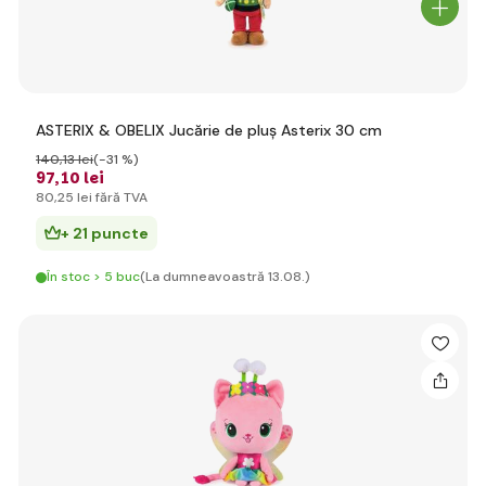
ASTERIX & OBELIX Jucărie de pluș Asterix 30 cm
140
,13 lei
(-31 %)
97
,10 lei
80
,25 lei
fără TVA
+ 21 puncte
În stoc > 5 buc
(La dumneavoastră 13.08.)