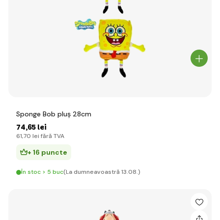
Sponge Bob pluș 28cm
74
,65 lei
61
,70 lei
fără TVA
+ 16 puncte
În stoc > 5 buc
(La dumneavoastră 13.08.)