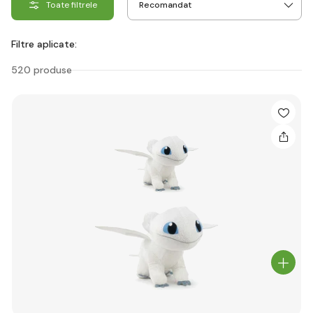
Toate filtrele
Filtre aplicate:
520 produse