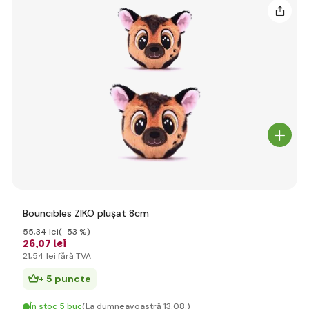
Bouncibles ZIKO plușat 8cm
55
,34 lei
(-53 %)
26
,07 lei
21
,54 lei
fără TVA
+ 5 puncte
În stoc 5 buc
(La dumneavoastră 13.08.)