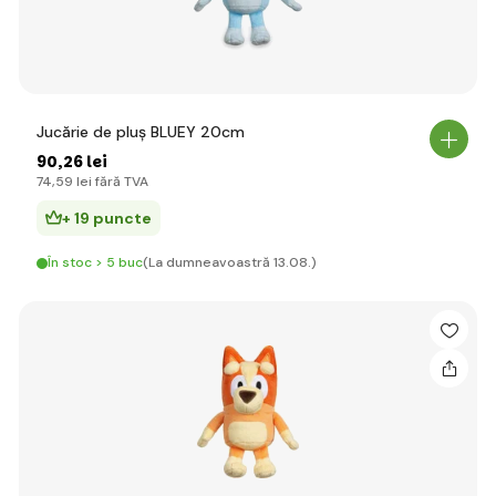
Jucărie de pluș BLUEY 20cm
90
,26 lei
74
,59 lei
fără TVA
+ 19 puncte
În stoc > 5 buc
(La dumneavoastră 13.08.)