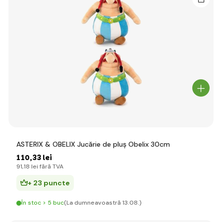
ASTERIX & OBELIX Jucărie de pluș Obelix 30cm
110
,33 lei
91
,18 lei
fără TVA
+ 23 puncte
În stoc > 5 buc
(La dumneavoastră 13.08.)