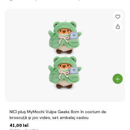
NICI pluș MyMochi Vulpe Geeks 8cm în costum de
broscuță și joc video, set ambalaj cadou
41
,00 lei