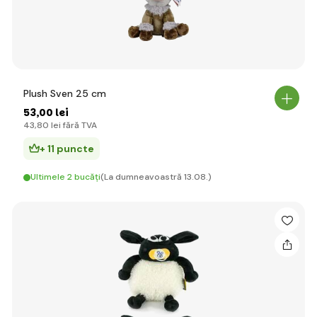
Plush Sven 25 cm
53
,00 lei
43
,80 lei
fără TVA
+ 11 puncte
Ultimele 2 bucăți
(La dumneavoastră 13.08.)