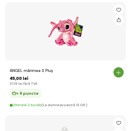
ANGEL mărimea S Pluș
45
,00 lei
37
,19 lei
fără TVA
+ 9 puncte
Ultimele 2 bucăți
(La dumneavoastră 13.08.)