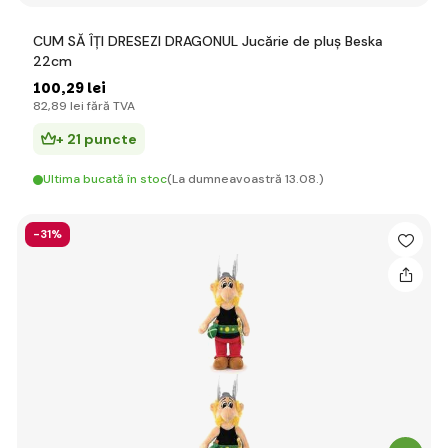
CUM SĂ ÎȚI DRESEZI DRAGONUL Jucărie de pluș Beska
22cm
100
,29 lei
82
,89 lei
fără TVA
+ 21 puncte
Ultima bucată în stoc
(La dumneavoastră 13.08.)
-31%