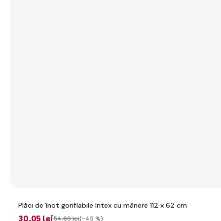
Plăci de înot gonflabile Intex cu mânere 112 x 62 cm
30
,05 lei
54
,69 lei
(-45 %)