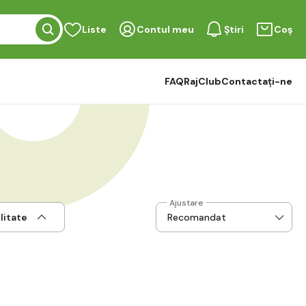
Liste
Contul meu
Știri
Coș
FAQ
RajClub
Contactați-ne
Ajustare
litate