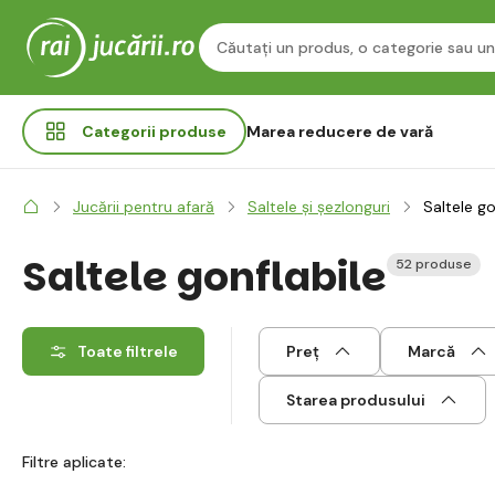
Categorii
produse
Marea reducere de vară
Jucării pentru afară
Saltele și șezlonguri
Saltele go
Saltele gonflabile
52 produse
Toate filtrele
Preț
Marcă
Starea produsului
Filtre aplicate: