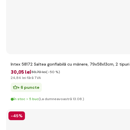
Intex 58172 Saltea gonflabilă cu mânere, 79x58x13cm, 2 tipuri
30
,05 lei
59
,70 lei
(-50 %)
24
,84 lei
fără TVA
+ 6 puncte
În stoc > 5 buc
(La dumneavoastră 13.08.)
-45%