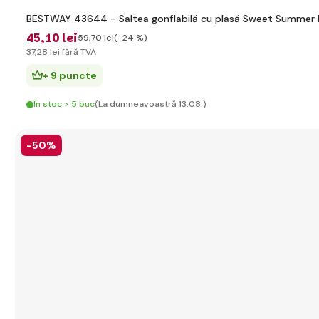
BESTWAY 43644 - Saltea gonflabilă cu plasă Sweet Summer 
45
,10 lei
59
,70 lei
(-24 %)
37
,28 lei
fără TVA
+ 9 puncte
În stoc > 5 buc
(La dumneavoastră 13.08.)
-50%