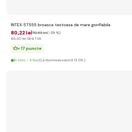
INTEX 57555 broasca testoasa de mare gonflabila
80
,22 lei
112
,63 lei
(-29 %)
66
,30 lei
fără TVA
+ 17 puncte
În stoc > 5 buc
(La dumneavoastră 13.08.)