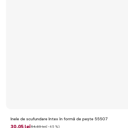
Inele de scufundare Intex în formă de pește 55507
30
,05 lei
54
,69 lei
(-45 %)