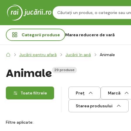
Categorii
produse
Marea reducere de vară
Jucării pentru afară
Jucării în apă
Animale
Animale
29 produse
Toate filtrele
Preț
Marcă
Starea produsului
Filtre aplicate: