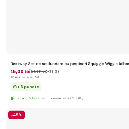
Bestway Set de scufundare cu peștișori Squiggle Wiggle (albas
15
,00 lei
24
,58 lei
(-39 %)
12
,40 lei
fără TVA
+ 3 puncte
În stoc > 5 buc
(La dumneavoastră 13.08.)
-45%