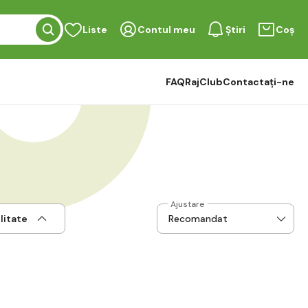
Liste
Contul meu
Știri
Coș
FAQ
RajClub
Contactați-ne
Ajustare
litate