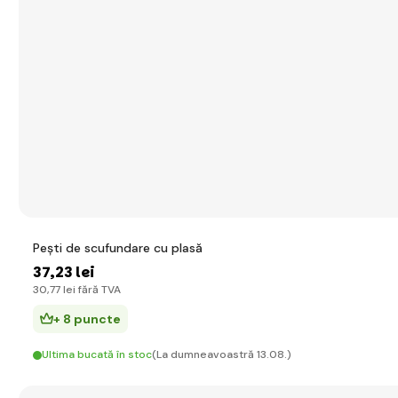
Pești de scufundare cu plasă
37
,23 lei
30
,77 lei
fără TVA
+ 8 puncte
Ultima bucată în stoc
(La dumneavoastră 13.08.)