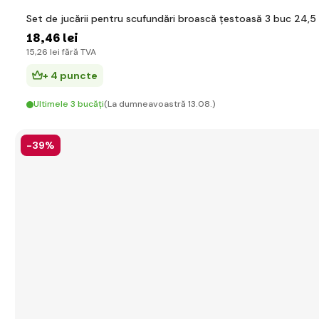
Set de jucării pentru scufundări broască țestoasă 3 buc 24,
18
,46 lei
15
,26 lei
fără TVA
+ 4 puncte
Ultimele 3 bucăți
(La dumneavoastră 13.08.)
-39%