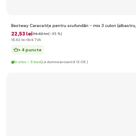
Bestway Caracatițe pentru scufundări - mix 3 culori (albastru,
22
,53 lei
34
,62 lei
(-35 %)
18
,62 lei
fără TVA
+ 4 puncte
În stoc > 5 buc
(La dumneavoastră 13.08.)