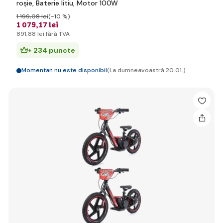
roșie, Baterie litiu, Motor 100W
1 199
,08 lei
(-10 %)
1 079
,17 lei
891
,88 lei
fără TVA
+ 234 puncte
Momentan nu este disponibil
(La dumneavoastră 20.01.)