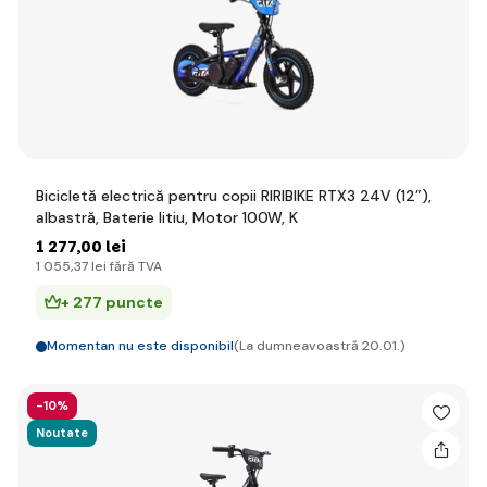
Bicicletă electrică pentru copii RIRIBIKE RTX3 24V (12”),
albastră, Baterie litiu, Motor 100W, K
1 277
,00 lei
1 055
,37 lei
fără TVA
+ 277 puncte
Momentan nu este disponibil
(La dumneavoastră 20.01.)
-10%
Noutate