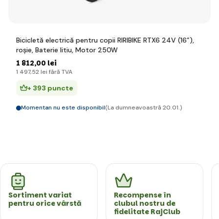
Bicicletă electrică pentru copii RIRIBIKE RTX6 24V (16”),
roșie, Baterie litiu, Motor 250W
1 812
,00 lei
1 497
,52 lei
fără TVA
+ 393 puncte
Momentan nu este disponibil
(La dumneavoastră 20.01.)
Sortiment variat
Recompense în
pentru orice vârstă
clubul nostru de
fidelitate RajClub