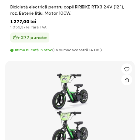
Bicicletă electrică pentru copii RIRIBIKE RTX3 24V (12”),
roz, Baterie litiu, Motor 100W,
1 277
,00 lei
1 055
,37 lei
fără TVA
+ 277 puncte
Ultima bucată în stoc
(La dumneavoastră 14.08.)