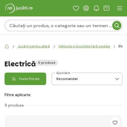
Jucării pentru afară
Vehicule și biciclete fară pedale
Elect
Electrică
9 produse
Ajustare
Toate filtrele
Filtre aplicate:
9 produse