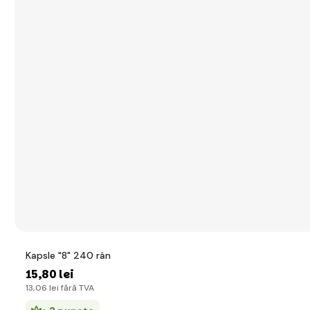
Kapsle "8" 240 rán
15
,80 lei
13
,06 lei
fără TVA