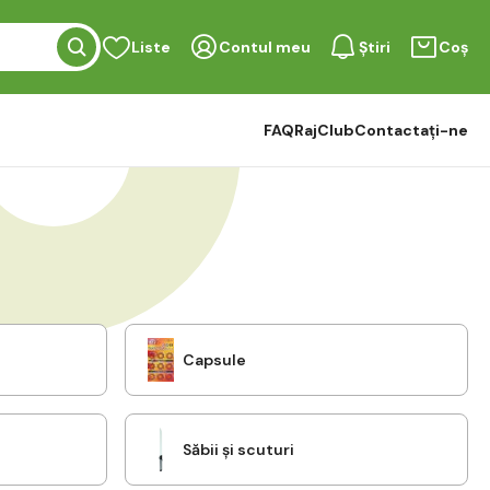
Liste
Contul meu
Știri
Coș
FAQ
RajClub
Contactați-ne
Capsule
Săbii și scuturi