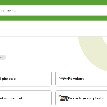
use
și pistoale
Pe volant
at și cu sunet
Pe cartușe din plastic