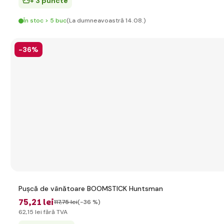
+ 3 puncte
În stoc > 5 buc
(La dumneavoastră 14.08.)
-36%
Pușcă de vânătoare BOOMSTICK Huntsman
75
,21 lei
117
,75 lei
(-36 %)
62
,15 lei
fără TVA