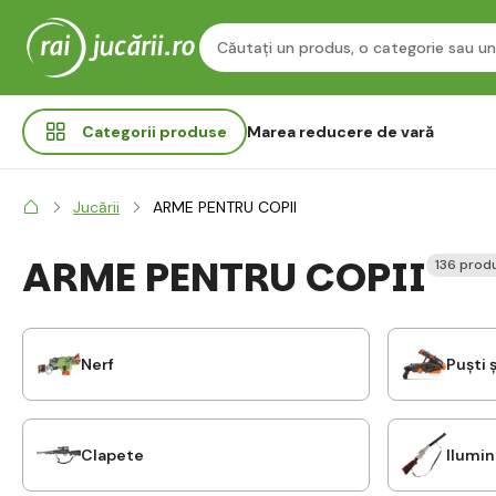
Categorii
produse
Marea reducere de vară
Jucării
ARME PENTRU COPII
ARME PENTRU COPII
136 prod
Nerf
Puști 
Clapete
Ilumin