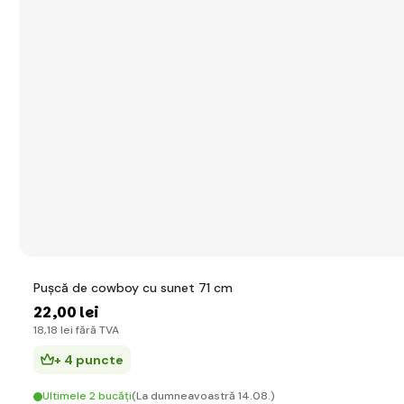
Pușcă de cowboy cu sunet 71 cm
22
,00 lei
18
,18 lei
fără TVA
+ 4 puncte
Ultimele 2 bucăți
(La dumneavoastră 14.08.)