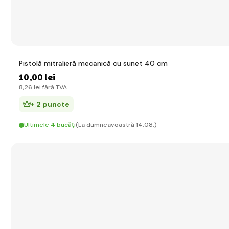
Pistolă mitralieră mecanică cu sunet 40 cm
10
,00 lei
8
,26 lei
fără TVA
+ 2 puncte
Ultimele 4 bucăți
(La dumneavoastră 14.08.)