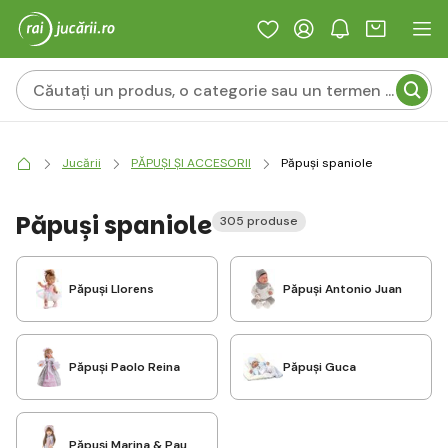
Jucării
PĂPUȘI ȘI ACCESORII
Păpuși spaniole
Păpuși spaniole
305 produse
Păpuși Llorens
Păpuși Antonio Juan
Păpuși Paolo Reina
Păpuși Guca
Păpuși Marina & Pau