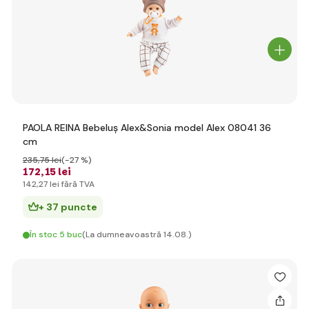
PAOLA REINA Bebeluș Alex&Sonia model Alex 08041 36
cm
235
,75 lei
(-27 %)
172
,15 lei
142
,27 lei
fără TVA
+ 37 puncte
În stoc 5 buc
(La dumneavoastră 14.08.)