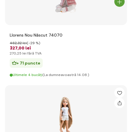
Llorens Nou Născut 74070
462
,32 lei
(-29 %)
327
,00 lei
270
,25 lei
fără TVA
+ 71 puncte
Ultimele 4 bucăți
(La dumneavoastră 14.08.)