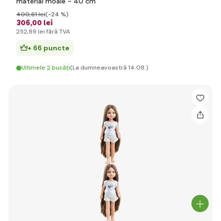
material moale - 40 cm
400
,61 lei
(-24 %)
306
,00 lei
252
,89 lei
fără TVA
+ 66 puncte
Ultimele 2 bucăți
(La dumneavoastră 14.08.)