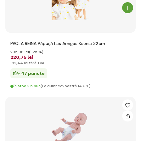
PAOLA REINA Păpușă Las Amigas Ksenia 32cm
295
,96 lei
(-25 %)
220
,75 lei
182
,44 lei
fără TVA
+ 47 puncte
În stoc > 5 buc
(La dumneavoastră 14.08.)