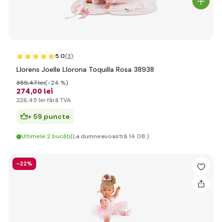
5.0
(3
)
Llorens Joelle Llorona Toquilla Rosa 38938
359
,47 lei
(-24 %)
274
,00 lei
226
,45 lei
fără TVA
+ 59 puncte
Ultimele 2 bucăți
(La dumneavoastră 14.08.)
-22%