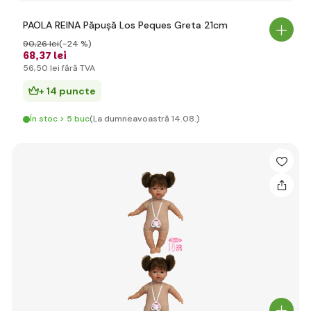
PAOLA REINA Păpușă Los Peques Greta 21cm
90
,26 lei
(-24 %)
68
,37 lei
56
,50 lei
fără TVA
+ 14 puncte
În stoc > 5 buc
(La dumneavoastră 14.08.)