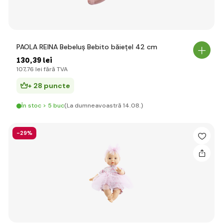
PAOLA REINA Bebeluș Bebito băiețel 42 cm
130
,39 lei
107
,76 lei
fără TVA
+ 28 puncte
În stoc > 5 buc
(La dumneavoastră 14.08.)
-29%