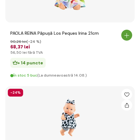
PAOLA REINA Păpușă Los Peques Irina 21cm
90
,26 lei
(-24 %)
68
,37 lei
56
,50 lei
fără TVA
+ 14 puncte
În stoc 5 buc
(La dumneavoastră 14.08.)
-24%