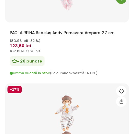
PAOLA REINA Bebeluș Andy Primavera Amparo 27 cm
180
,56 lei
(-32 %)
123
,60 lei
102
,15 lei
fără TVA
+ 26 puncte
Ultima bucată în stoc
(La dumneavoastră 14.08.)
-27%