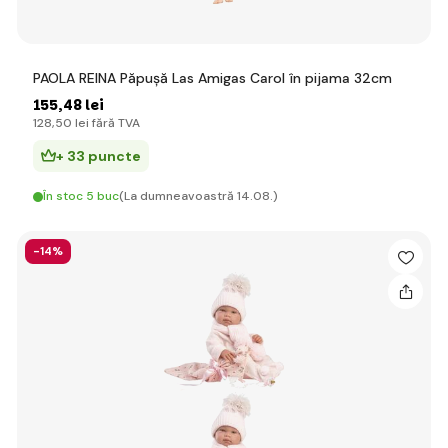
PAOLA REINA Păpușă Las Amigas Carol în pijama 32cm
155
,48 lei
128
,50 lei
fără TVA
+ 33 puncte
În stoc 5 buc
(La dumneavoastră 14.08.)
-14%