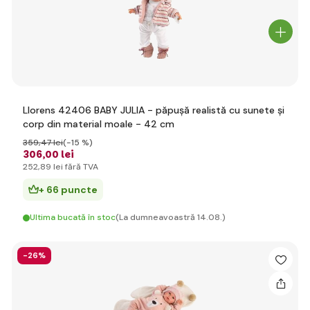
Llorens 42406 BABY JULIA - păpușă realistă cu sunete și
corp din material moale - 42 cm
359
,47 lei
(-15 %)
306
,00 lei
252
,89 lei
fără TVA
+ 66 puncte
Ultima bucată în stoc
(La dumneavoastră 14.08.)
-26%