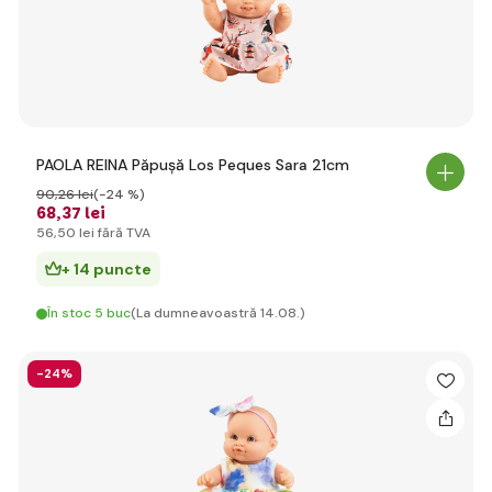
PAOLA REINA Păpușă Los Peques Sara 21cm
90
,26 lei
(-24 %)
68
,37 lei
56
,50 lei
fără TVA
+ 14 puncte
În stoc 5 buc
(La dumneavoastră 14.08.)
-24%