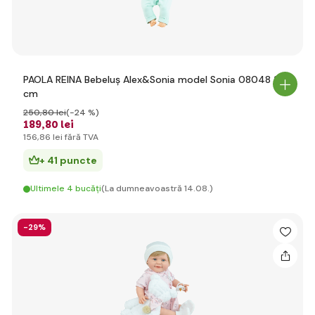
PAOLA REINA Bebeluș Alex&Sonia model Sonia 08048 36
cm
250
,80 lei
(-24 %)
189
,80 lei
156
,86 lei
fără TVA
+ 41 puncte
Ultimele 4 bucăți
(La dumneavoastră 14.08.)
-29%