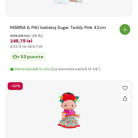
MARINA & PAU bebeluș Sugar Teddy Pink 42cm
345
,68 lei
(-29 %)
245
,79 lei
203
,13 lei
fără TVA
+ 53 puncte
Ultima bucată în stoc
(La dumneavoastră 14.08.)
-42%