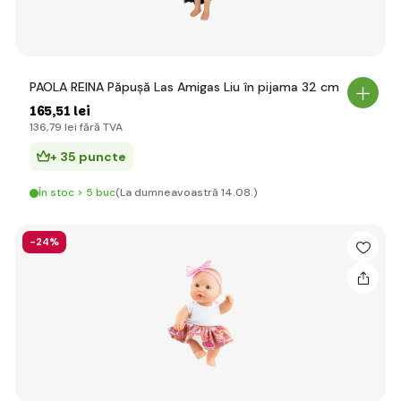
PAOLA REINA Păpușă Las Amigas Liu în pijama 32 cm
165
,51 lei
136
,79 lei
fără TVA
+ 35 puncte
În stoc > 5 buc
(La dumneavoastră 14.08.)
-24%