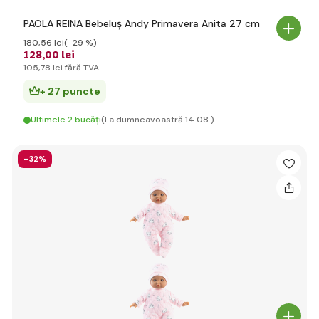
PAOLA REINA Bebeluș Andy Primavera Anita 27 cm
180
,56 lei
(-29 %)
128
,00 lei
105
,78 lei
fără TVA
+ 27 puncte
Ultimele 2 bucăți
(La dumneavoastră 14.08.)
-32%