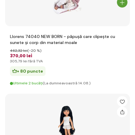
Llorens 74040 NEW BORN - păpușă care clipește cu
sunete și corp din material moale
462
,32 lei
(-20 %)
370
,00 lei
305
,79 lei
fără TVA
+ 80 puncte
Ultimele 2 bucăți
(La dumneavoastră 14.08.)