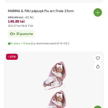
MARINA & PAU păpușă Piu art Frida 25cm
250
,35 lei
(-42 %)
145
,65 lei
120
,37 lei
fără TVA
+ 31 puncte
În stoc > 5 buc
(La dumneavoastră 14.08.)
-20%