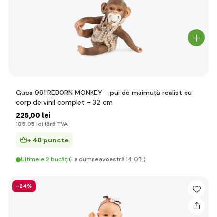
Guca 991 REBORN MONKEY - pui de maimuță realist cu
corp de vinil complet - 32 cm
225
,00 lei
185
,95 lei
fără TVA
+ 48 puncte
Ultimele 2 bucăți
(La dumneavoastră 14.08.)
-24%