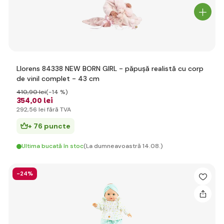
Llorens 84338 NEW BORN GIRL - păpușă realistă cu corp
de vinil complet - 43 cm
410
,90 lei
(-14 %)
354
,00 lei
292
,56 lei
fără TVA
+ 76 puncte
Ultima bucată în stoc
(La dumneavoastră 14.08.)
-24%