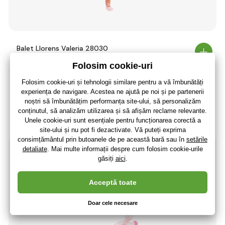
Balet Llorens Valeria 28030
205
,20 lei
(-22 %)
161
,00 lei
133
,06 lei
fără TVA
+ 34 puncte
Ultimele 2 bucăți
(La dumneavoastră 14.08.)
-6%