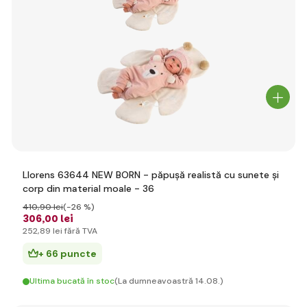
Llorens 63644 NEW BORN - păpușă realistă cu sunete și
corp din material moale - 36
410
,90 lei
(-26 %)
306
,00 lei
252
,89 lei
fără TVA
+ 66 puncte
Ultima bucată în stoc
(La dumneavoastră 14.08.)