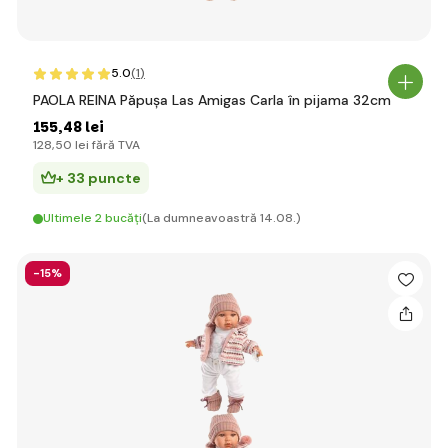
5.0
(1
)
PAOLA REINA Păpușa Las Amigas Carla în pijama 32cm
155
,48 lei
128
,50 lei
fără TVA
+ 33 puncte
Ultimele 2 bucăți
(La dumneavoastră 14.08.)
-15%