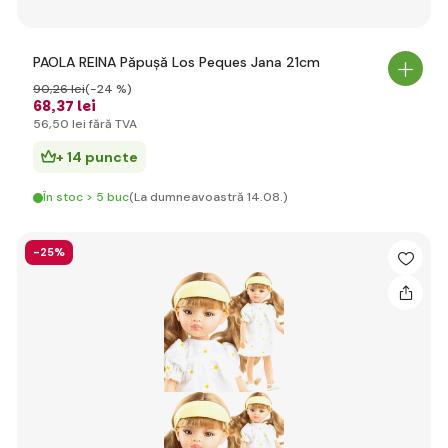
PAOLA REINA Păpușă Los Peques Jana 21cm
90
,26 lei
(-24 %)
68
,37 lei
56
,50 lei
fără TVA
+ 14 puncte
În stoc > 5 buc
(La dumneavoastră 14.08.)
-25%