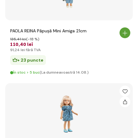
PAOLA REINA Păpușă Mini Amiga 21cm
135
,41 lei
(-18 %)
110
,40 lei
91
,24 lei
fără TVA
+ 23 puncte
În stoc > 5 buc
(La dumneavoastră 14.08.)