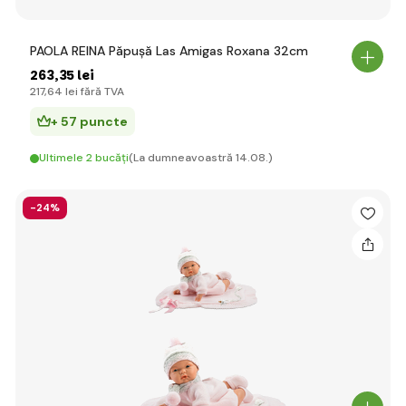
PAOLA REINA Păpușă Las Amigas Roxana 32cm
263
,35 lei
217
,64 lei
fără TVA
+ 57 puncte
Ultimele 2 bucăți
(La dumneavoastră 14.08.)
-24%