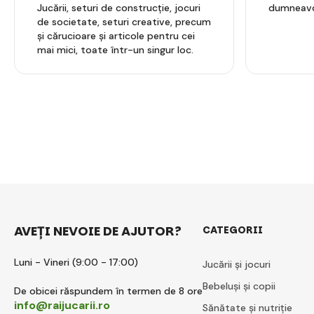
Jucării, seturi de construcție, jocuri
dumneavo
de societate, seturi creative, precum
și cărucioare și articole pentru cei
mai mici, toate într-un singur loc.
AVEȚI NEVOIE DE AJUTOR?
CATEGORII
Luni - Vineri (9:00 - 17:00)
Jucării și jocuri
Bebeluși și copii
De obicei răspundem în termen de 8 ore
info@raijucarii.ro
Sănătate și nutriție