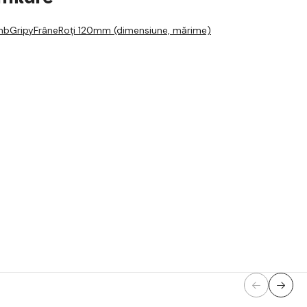
mb
Gripy
Frâne
Roți 120mm (dimensiune, mărime)