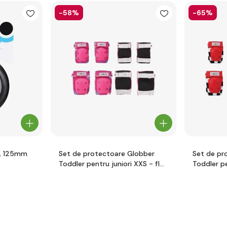
-58%
-65%
L 125mm
Set de protectoare Globber
Set de pr
Toddler pentru juniori XXS - flori
Toddler pe
roz
racing red