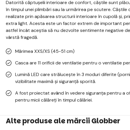
Datorită căptușelii interioare de confort, căștile sunt plăcut
în timpul unei plimbări sau la urmărirea pe scutere. Căștil
realizate prin apăsarea structurii interioare în cupolă și, p
extra light. Acesta este un factor extrem de important pent
astfel încât aceștia să nu dezvolte sentimente negative de
vârstă fragedă.
Mărimea XXS/XS (45-51 cm)
Casca are 11 orificii de ventilatie pentru o ventilatie pe
Lumină LED care strălucește în 3 moduri diferite (pornit 
vizibilitate maximă și siguranță sporită.
A fost proiectat având în vedere siguranța pentru a of
pentru micii călăreți în timpul călăriei.
Alte produse ale mărcii Globber