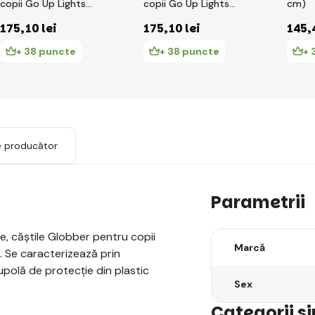
copii Go Up Lights
copii Go Up Lights
cm)
XXS/XS ( 45-51CM )
XXS/XS ( 45-51CM )
175
,10 lei
175
,10 lei
145
,
Deep Pink
Roz Pastel
+ 38 puncte
+ 38 puncte
+ 
e producător
Parametrii
e, căștile Globber pentru copii
Marcă
i. Se caracterizează prin
cupolă de protecție din plastic
Sex
Categorii s