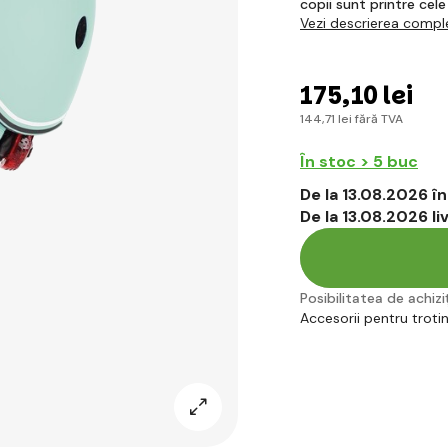
copii sunt printre cele
Vezi descrierea compl
175
,10 lei
144
,71 lei
fără TVA
În stoc > 5 buc
De la 13.08.2026 
De la 13.08.2026 l
Posibilitatea de achiziț
Accesorii pentru troti