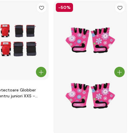
-50%
otectoare Globber
ntru juniori XXS -