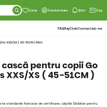
Liste
Contul meu
Știri
Coș
FAQ
RajClub
Contactați-ne
ghts XXS/XS ( 45-51CM ) Mint
 cască pentru copii Go
ts XXS/XS ( 45-51CM )
icte standarde franceze de certificare, căștile Globber pentru