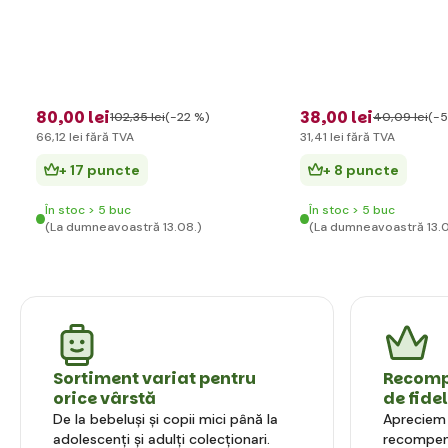
80
,00 lei
38
,00 lei
102
,35 lei
(-22 %)
40
,09 lei
(-5
66
,12 lei
fără TVA
31
,41 lei
fără TVA
+ 17 puncte
+ 8 puncte
În stoc > 5 buc
În stoc > 5 buc
(La dumneavoastră 13.08.)
(La dumneavoastră 13.0
Sortiment variat pentru
Recompe
orice vârstă
de fide
De la bebeluși și copii mici până la
Apreciem l
adolescenți și adulți colecționari.
recompens