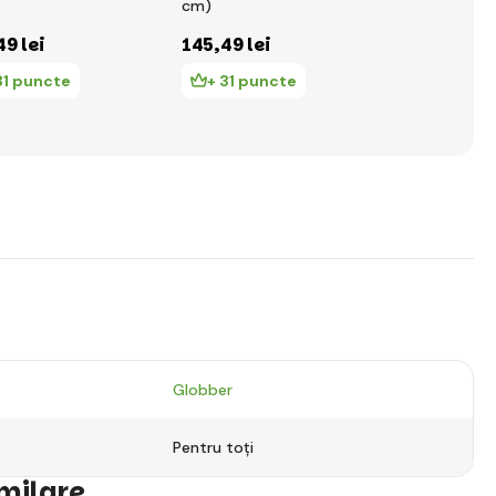
cm)
copii Go Up
XXS/XS ( 4
49 lei
145
,49 lei
175
,55 lei
Deep Pastel
31 puncte
+ 31 puncte
+ 38 pu
Globber
Pentru toți
imilare