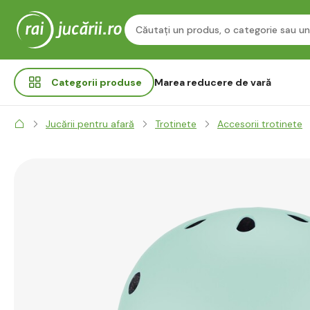
Categorii
produse
Marea reducere de vară
Jucării pentru afară
Trotinete
Accesorii trotinete