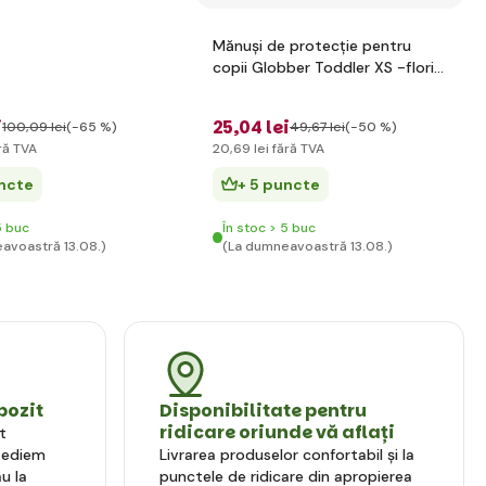
Mănuși de protecție pentru
copii Globber Toddler XS -flori
roz
i
25
,04 lei
100
,09 lei
(-65 %)
49
,67 lei
(-50 %)
ră TVA
20
,69 lei
fără TVA
uncte
+ 5 puncte
5 buc
În stoc > 5 buc
avoastră 13.08.)
(La dumneavoastră 13.08.)
pozit
Disponibilitate pentru
ridicare oriunde vă aflați
t
xpediem
Livrarea produselor confortabil și la
u la
punctele de ridicare din apropierea