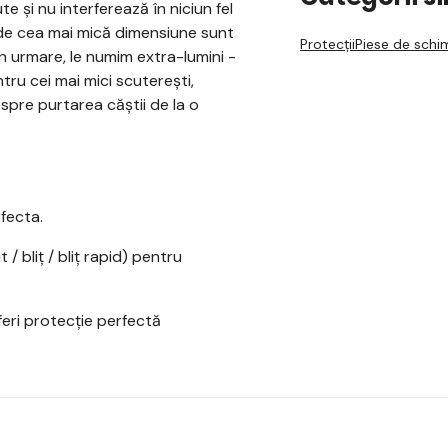
e și nu interferează în niciun fel
e de cea mai mică dimensiune sunt
Protecții
Piese de schi
rin urmare, le numim extra-lumini -
ru cei mai mici scuterești,
spre purtarea căștii de la o
rfecta.
/ bliț / bliț rapid) pentru
eri protecție perfectă