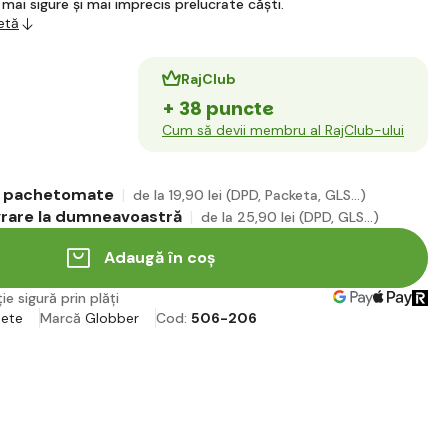
 mai sigure și mai imprecis prelucrate căști.
etă
RajClub
+ 38 puncte
Cum să devii membru al RajClub-ului
în pachetomate
de la 19
,90 lei
(DPD, Packeta, GLS...)
ivrare la dumneavoastră
de la 25
,90 lei
(DPD, GLS...)
Adaugă în coș
ie sigură prin plăți
nete
Marcă
Globber
Cod:
506-206