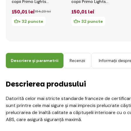
copii Primo Lights
copii Primo Lights
XS/S ( 48-53CM )
XS/S ( 48-53CM )
150
,01 lei
150
,01 lei
154
,23 lei
Albastru Marin
Fuchsia
+ 32 puncte
+ 32 puncte
Descriere și parametrii
Recenzii
Informații despr
Descrierea produsului
Datorită celor mai stricte standarde franceze de certificar
sunt printre cele mai sigure și mai imprecis prelucrate cășt
prelucrarea de înaltă calitate a căptușelii interioare cu o 
ABS, care asigură siguranță maximă.