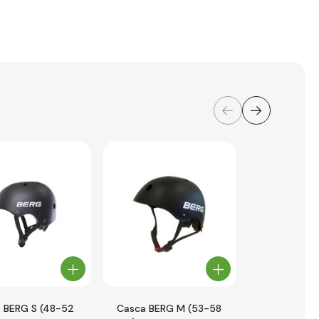
 BERG S (48-52
Casca BERG M (53-58
Globber ca