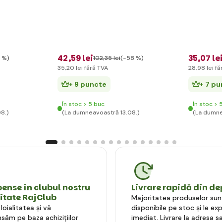
42
,59 lei
35
,07 le
 %)
102
,35 lei
(-58 %)
35
,20 lei
fără TVA
28
,98 lei
fă
+ 9 puncte
+ 7 p
În stoc > 5 buc
În stoc > 
8.)
(La dumneavoastră 13.08.)
(La dumne
nse în clubul nostru
Livrare rapidă din de
litate RajClub
Majoritatea produselor sun
oialitatea și vă
disponibile pe stoc și le e
ăm pe baza achizițiilor
imediat. Livrare la adresa sa