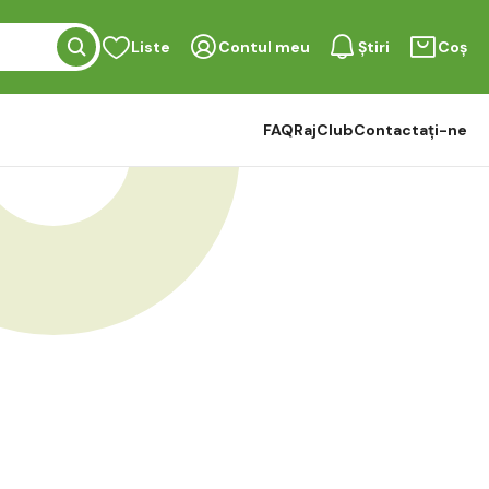
Liste
Contul meu
Știri
Coș
FAQ
RajClub
Contactați-ne