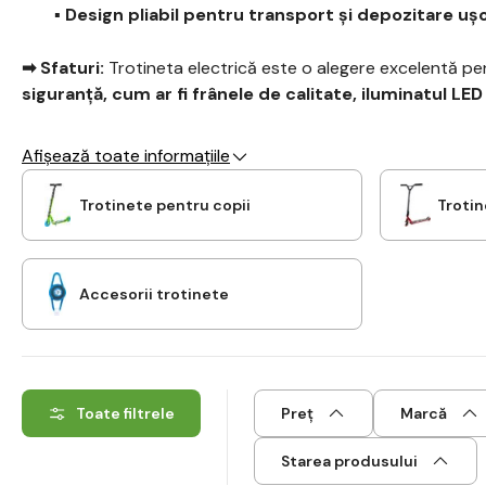
▪️ Design pliabil pentru transport și depozitare uș
➡ Sfaturi:
Trotineta electrică este o alegere excelentă pent
siguranță, cum ar fi frânele de calitate, iluminatul LED
Afișează toate informațiile
Trotinete pentru copii
Trotin
Accesorii trotinete
Toate filtrele
Preț
Marcă
Starea produsului