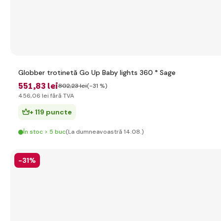
Globber trotinetă Go Up Baby lights 360 ° Sage
551
,83 lei
802
,23 lei
(-31 %)
456
,06 lei
fără TVA
+ 119 puncte
În stoc > 5 buc
(La dumneavoastră 14.08.)
-31%