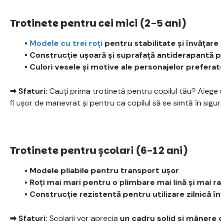
Trotinete pentru cei mici (2-5 ani)
▪️
Modele cu trei roți
pentru stabilitate și învățare
▪️ Construcție ușoară și suprafață antiderapantă 
▪️ Culori vesele și motive ale personajelor prefer
➡ Sfaturi:
Cauți prima trotinetă pentru copilul tău? Aleg
fi ușor de manevrat și pentru ca copilul să se simtă în sigura
Trotinete pentru școlari (6-12 ani)
▪️ Modele pliabile pentru transport ușor
▪️ Roți mai mari pentru o plimbare mai lină și mai r
▪️ Construcție rezistentă pentru utilizare zilnică î
➡ Sfaturi:
Școlarii vor aprecia
un cadru solid și mânere 