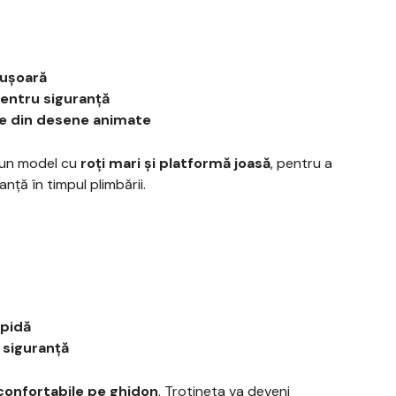
 ușoară
pentru siguranță
ate din desene animate
e un model cu
roți mari și platformă joasă
, pentru a
nță în timpul plimbării.
apidă
n siguranță
confortabile pe ghidon
. Trotineta va deveni