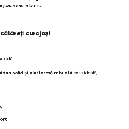
e joacă sau la bunici.
călăreți curajoși
rapidă
hidon solid și platformă robustă
este ideală,
e
fort