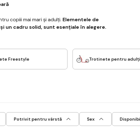
oară
ru copiii mai mari și adulți.
Elementele de
 și un cadru solid, sunt esențiale în alegere.
ete Freestyle
Trotinete pentru adulț
Potrivit pentru vârstă
Sex
Disponibi