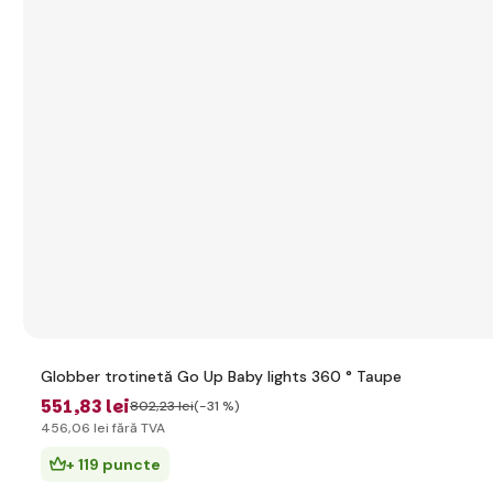
Globber trotinetă Go Up Baby lights 360 ° Taupe
551
,83 lei
802
,23 lei
(-31 %)
456
,06 lei
fără TVA
+ 119 puncte