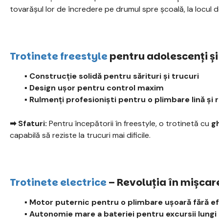
tovarășul lor de încredere pe drumul spre școală, la locul d
Trotinete freestyle
pentru adolescenți și 
▪️ Construcție solidă pentru sărituri și trucuri
▪️ Design ușor pentru control maxim
▪️ Rulmenți profesioniști pentru o plimbare lină și 
➡ Sfaturi:
Pentru începătorii în freestyle, o trotinetă cu
g
capabilă să reziste la trucuri mai dificile.
Trotinete electrice
– Revoluția în mișcar
▪️ Motor puternic pentru o plimbare ușoară fără e
▪️ Autonomie mare a bateriei pentru excursii lungi