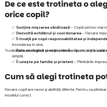
De ce este trotineta o al
orice copil?
✅
Susține mișcarea sănătoasă
– Copiii petrec mai mu
✅
Dezvoltă echilibrul și coordonarea
– Fiecare mișca
✅
Îi învață pe copii responsabilitatea și independ
încrederea în sine.
✅
Este ecologică și economică
– Nu necesită combus
Trotineta nu este doar un mijloc de transport, ci și
o cale 
simplă.
✅
Îi unește pe familie și prieteni
– Plimbările împreu
Cum să alegi trotineta pot
Fiecare copil are nevoi și abilități diferite. Pentru ca plimba
modelul corect.