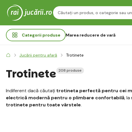
Categorii
produse
Marea reducere de vară
Jucării pentru afară
Trotinete
Trotinete
208 produse
Indiferent dacă căutați
trotineta perfectă pentru cei m
electrică modernă pentru o plimbare confortabilă
, la
trotinete pentru toate vârstele
.