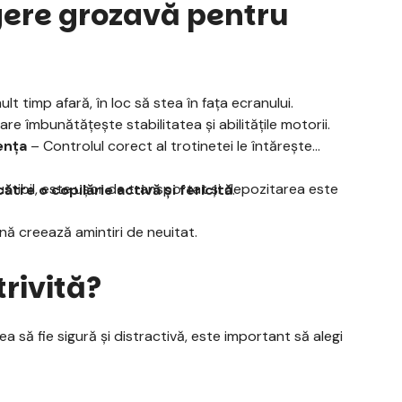
egere grozavă pentru
lt timp afară, în loc să stea în fața ecranului.
re îmbunătățește stabilitatea și abilitățile motorii.
ența
– Controlul corect al trotinetei le întărește
tibil, este ușor de transportat și depozitarea este
către o copilărie activă și fericită
.
nă creează amintiri de neuitat.
rivită?
rea să fie sigură și distractivă, este important să alegi