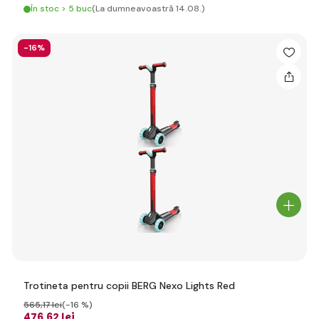
În stoc > 5 buc
(La dumneavoastră 14.08.)
-16%
Trotineta pentru copii BERG Nexo Lights Red
565
,17 lei
(-16 %)
476
,62 lei