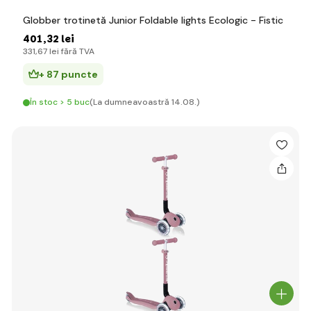
Globber trotinetă Junior Foldable lights Ecologic - Fistic
401
,32 lei
331
,67 lei
fără TVA
+ 87 puncte
În stoc > 5 buc
(La dumneavoastră 14.08.)