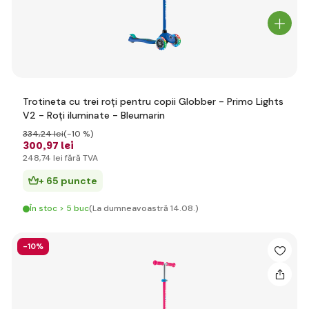
Trotineta cu trei roți pentru copii Globber - Primo Lights
V2 - Roți iluminate - Bleumarin
334
,24 lei
(-10 %)
300
,97 lei
248
,74 lei
fără TVA
+ 65 puncte
În stoc > 5 buc
(La dumneavoastră 14.08.)
-10%