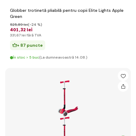
Globber trotinetă pliabilă pentru copii Elite Lights Apple
Green
525
,89 lei
(-24 %)
401
,32 lei
331
,67 lei
fără TVA
+ 87 puncte
În stoc > 5 buc
(La dumneavoastră 14.08.)