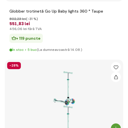
Globber trotinetă Go Up Baby lights 360 ° Taupe
802
,23 lei
(-31 %)
551
,83 lei
456
,06 lei
fără TVA
+ 119 puncte
În stoc > 5 buc
(La dumneavoastră 14.08.)
-28%