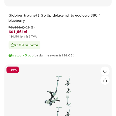
Globber trotinetă Go Up deluxe lights ecologic 360 °
blueberry
701
,89 lei
(-29 %)
501
,66 lei
414
,59 lei
fără TVA
+ 109 puncte
În stoc > 5 buc
(La dumneavoastră 14.08.)
-29%