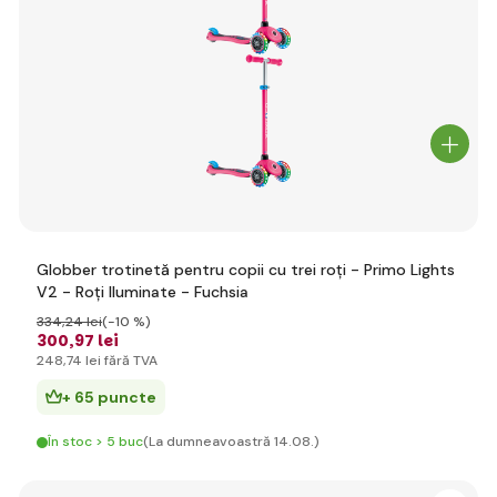
Globber trotinetă pentru copii cu trei roți - Primo Lights
V2 - Roți Iluminate - Fuchsia
334
,24 lei
(-10 %)
300
,97 lei
248
,74 lei
fără TVA
+ 65 puncte
În stoc > 5 buc
(La dumneavoastră 14.08.)