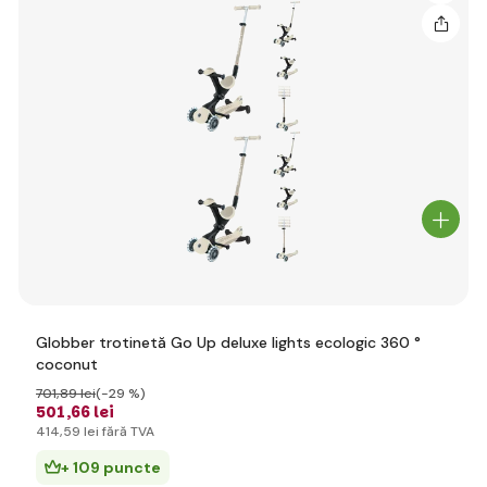
Globber trotinetă Go Up deluxe lights ecologic 360 °
coconut
701
,89 lei
(-29 %)
501
,66 lei
414
,59 lei
fără TVA
+ 109 puncte