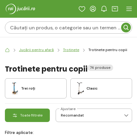
Jucării pentru afară
Trotinete
Trotinete pentru copii
Trotinete pentru copii
74 produse
Trei roți
Clasic
Ajustare
Toate filtrele
Filtre aplicate: