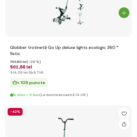
Globber trotinetă Go Up deluxe lights ecologic 360 °
fistic
701
,89 lei
(-29 %)
501
,66 lei
414
,59 lei
fără TVA
+ 109 puncte
În stoc > 5 buc
(La dumneavoastră 14.08.)
-42%