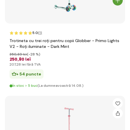
5.0
(1
)
Trotineta cu trei roți pentru copii Globber - Primo Lights
V2 - Roți iluminate - Dark Mint
350
,69 lei
(-28 %)
250
,80 lei
207
,28 lei
fără TVA
+ 54 puncte
În stoc > 5 buc
(La dumneavoastră 14.08.)