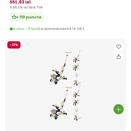
551
,83 lei
456
,06 lei
fără TVA
+ 119 puncte
În stoc > 5 buc
(La dumneavoastră 14.08.)
-31%