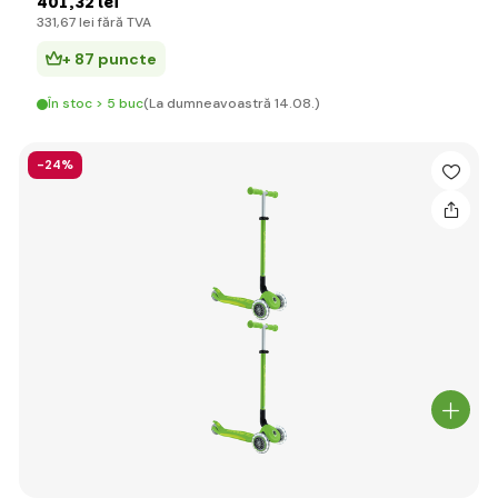
401
,32 lei
331
,67 lei
fără TVA
+ 87 puncte
În stoc > 5 buc
(La dumneavoastră 14.08.)
-24%