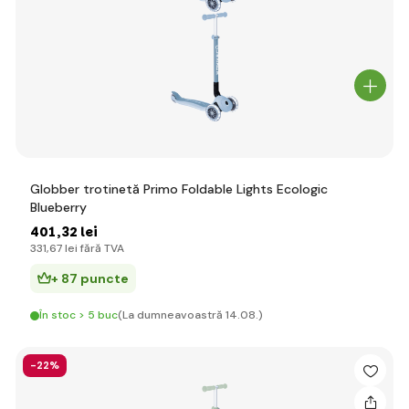
Globber trotinetă Primo Foldable Lights Ecologic
Blueberry
401
,32 lei
331
,67 lei
fără TVA
+ 87 puncte
În stoc > 5 buc
(La dumneavoastră 14.08.)
-22%