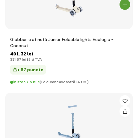
Globber trotinetă Junior Foldable lights Ecologic -
Coconut
401
,32 lei
331
,67 lei
fără TVA
+ 87 puncte
În stoc > 5 buc
(La dumneavoastră 14.08.)