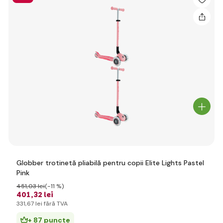
Globber trotinetă pliabilă pentru copii Elite Lights Pastel
Pink
451
,03 lei
(-11 %)
401
,32 lei
331
,67 lei
fără TVA
+ 87 puncte