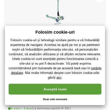
Globber trotinetă Primo Foldable Lights Ecologic
Pisctachio
451
,03 lei
(-22 %)
351
,14 lei
290
,20 lei
fără TVA
+ 76 puncte
În stoc > 5 buc
(La dumneavoastră 14.08.)