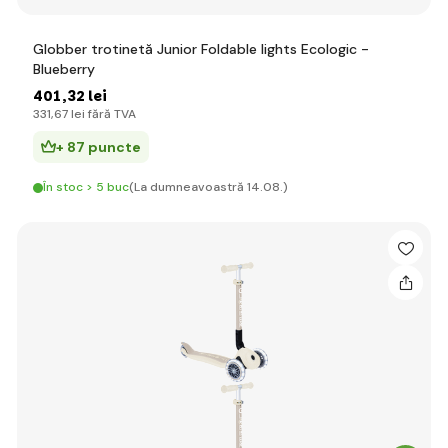
Globber trotinetă Junior Foldable lights Ecologic -
Blueberry
401
,32 lei
331
,67 lei
fără TVA
+ 87 puncte
În stoc > 5 buc
(La dumneavoastră 14.08.)