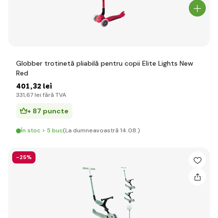
Globber trotinetă pliabilă pentru copii Elite Lights New
Red
401
,32 lei
331
,67 lei
fără TVA
+ 87 puncte
În stoc > 5 buc
(La dumneavoastră 14.08.)
-25%