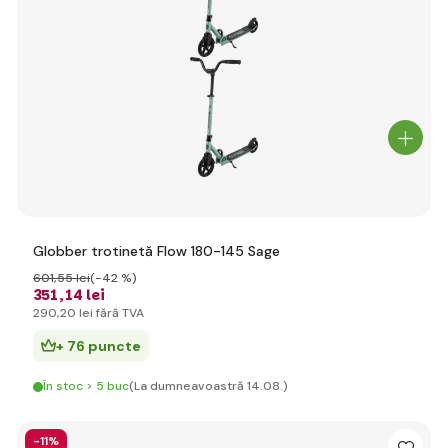
Globber trotinetă Flow 180-145 Sage
601
,55 lei
(-42 %)
351
,14 lei
290
,20 lei
fără TVA
+ 76 puncte
În stoc > 5 buc
(La dumneavoastră 14.08.)
-11%