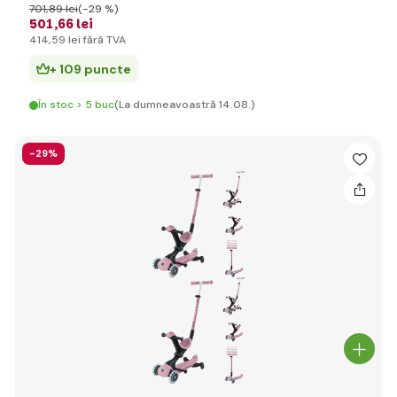
701
,89 lei
(-29 %)
501
,66 lei
414
,59 lei
fără TVA
+ 109 puncte
În stoc > 5 buc
(La dumneavoastră 14.08.)
-29%