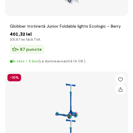
Globber trotinetă Junior Foldable lights Ecologic - Berry
401
,32 lei
331
,67 lei
fără TVA
+ 87 puncte
În stoc > 5 buc
(La dumneavoastră 14.08.)
-10%