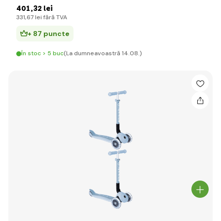
401
,32 lei
331
,67 lei
fără TVA
+ 87 puncte
În stoc > 5 buc
(La dumneavoastră 14.08.)