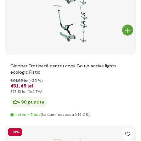
Globber Trotinetă pentru copii Go up active lights
ecologic Fistic
601
,55 lei
(-25 %)
451
,49 lei
373
,13 lei
fără TVA
+ 98 puncte
În stoc > 5 buc
(La dumneavoastră 14.08.)
-31%