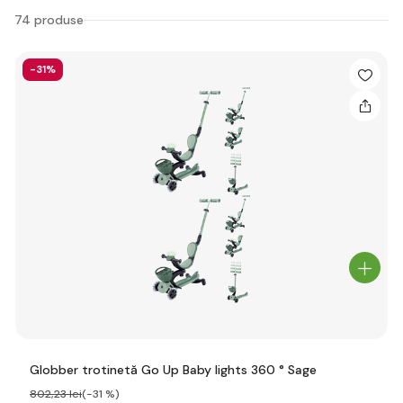
74 produse
-31%
Globber trotinetă Go Up Baby lights 360 ° Sage
802
,23 lei
(-31 %)