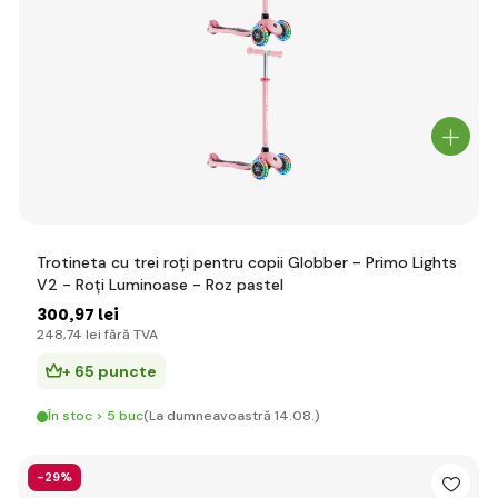
Trotineta cu trei roți pentru copii Globber - Primo Lights
V2 - Roți Luminoase - Roz pastel
300
,97 lei
248
,74 lei
fără TVA
+ 65 puncte
În stoc > 5 buc
(La dumneavoastră 14.08.)
-29%