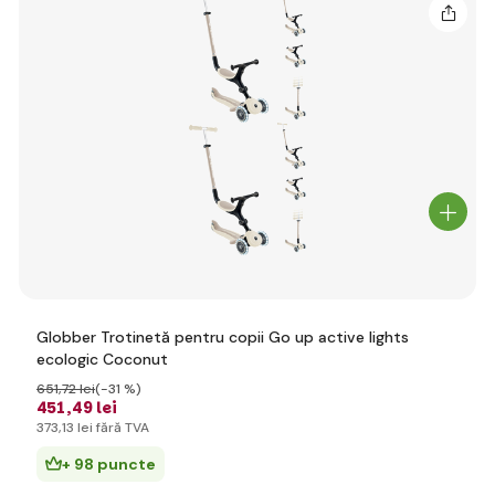
Globber Trotinetă pentru copii Go up active lights
ecologic Coconut
651
,72 lei
(-31 %)
451
,49 lei
373
,13 lei
fără TVA
+ 98 puncte