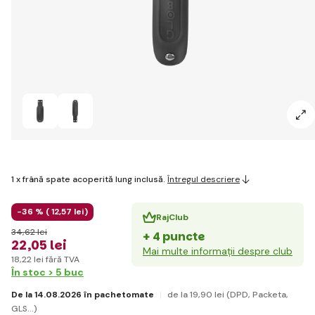
1 x frână spate acoperită lung inclusă.
Întregul descriere
-36 % (
12
,57 lei
)
RajClub
34
,62 lei
+ 4 puncte
22
,05 lei
Mai multe informații despre club
18
,22 lei
fără TVA
În stoc > 5 buc
De la 14.08.2026 în pachetomate
de la 19
,90 lei
(DPD, Packeta,
GLS...)