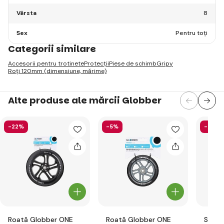
Vârsta
8
Sex
Pentru toți
Categorii similare
Accesorii pentru trotinete
Protecții
Piese de schimb
Gripy
Roți 120mm (dimensiune, mărime)
Alte produse ale mărcii Globber
-22%
-5%
-58%
Roată Globber ONE
Roată Globber ONE
Set d