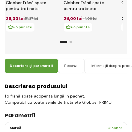
Globber Frână spate
Globber Frână spate
Glob
pentru trotinete
pentru trotinete
pentru copii ELITE
junior FLOW 125
26
,00 lei
26
,00 lei
24
,0
51
,37 lei
41
,09 lei
grey
+ 5 puncte
+ 5 puncte
+
Descriere și parametrii
Recenzii
Informații despre prod
Descrierea produsului
1 x frână spate acoperită lungă în pachet.
Compatibil cu toate seriile de trotinete Globber PRIMO.
Parametrii
Marcă
Globber