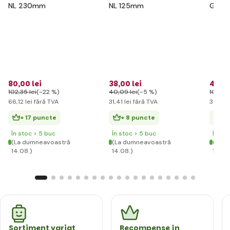
NL 230mm
NL 125mm
Globb
pentru
flori r
80
,00 lei
38
,00 lei
42
,59
102
,35 lei
(-22 %)
40
,09 lei
(-5 %)
102
,35 
66
,12 lei
fără TVA
31
,41 lei
fără TVA
35
,20 
+ 17 puncte
+ 8 puncte
+ 
În stoc > 5 buc
În stoc > 5 buc
În st
(La dumneavoastră
(La dumneavoastră
(La d
14.08.)
14.08.)
14.08
Sortiment variat
Recompense în