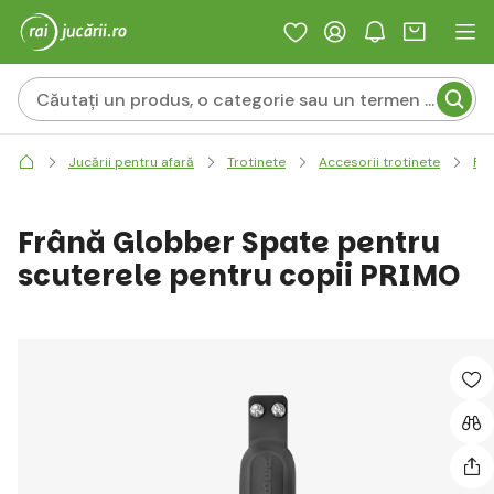
Jucării pentru afară
Trotinete
Accesorii trotinete
Fr
Frână Globber Spate pentru
scuterele pentru copii PRIMO