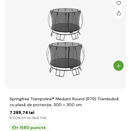
Springfree Trampoline® Meduim Round (R79) Trambulină
cu plasă de protecție, 300 × 300 cm
7 269
,74 lei
6 008
,05 lei
fără TVA
+ 1580 puncte