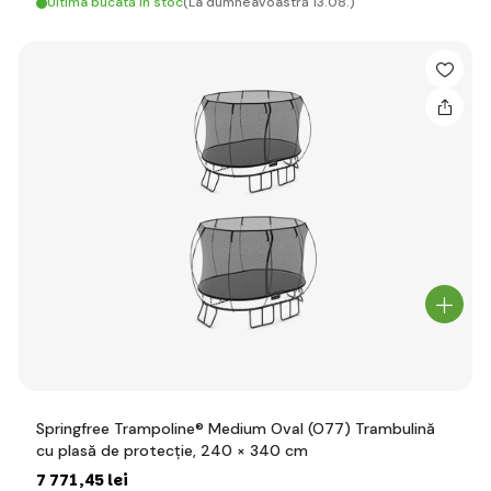
Ultima bucată în stoc
(La dumneavoastră 13.08.)
Springfree Trampoline® Medium Oval (O77) Trambulină
cu plasă de protecție, 240 × 340 cm
7 771
,45 lei