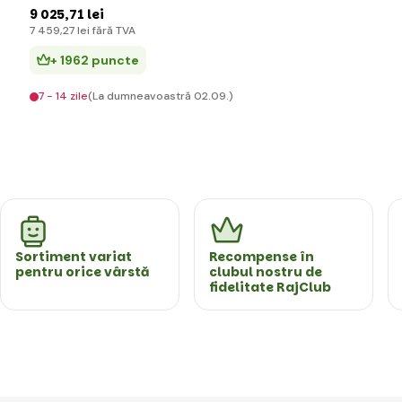
9 025
,71 lei
7 459
,27 lei
fără TVA
+ 1962 puncte
7 - 14 zile
(La dumneavoastră 02.09.)
Sortiment variat
Recompense în
pentru orice vârstă
clubul nostru de
fidelitate RajClub