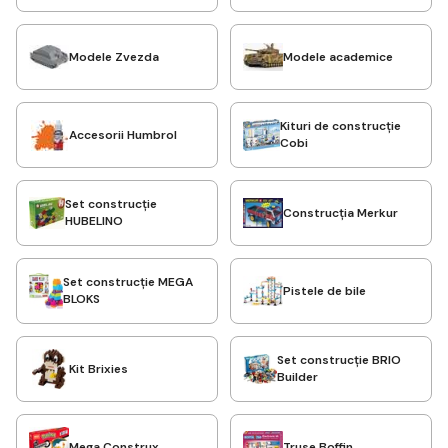
Modele Zvezda
Modele academice
Kituri de construcție
Accesorii Humbrol
Cobi
Set construcție
Construcția Merkur
HUBELINO
Set construcție MEGA
Pistele de bile
BLOKS
Set construcție BRIO
Kit Brixies
Builder
Mega Construx
Truse Boffin