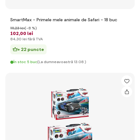
SmartMax - Primele mele animale de Safari - 18 buc
111
,23 lei
(-8 %)
102
,00 lei
84
,30 lei
fără TVA
+ 22 puncte
În stoc 5 buc
(La dumneavoastră 13.08.)