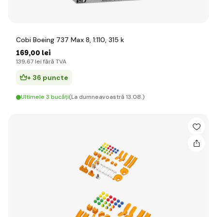
Cobi Boeing 737 Max 8, 1:110, 315 k
169
,00 lei
139
,67 lei
fără TVA
+ 36 puncte
Ultimele 3 bucăți
(La dumneavoastră 13.08.)