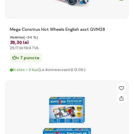
Mega Construx Hot Wheels English asst GVM28
76
,61 lei
(-54 %)
35
,30 lei
29
,17 lei
fără TVA
+ 7 puncte
În stoc > 5 buc
(La dumneavoastră 13.08.)