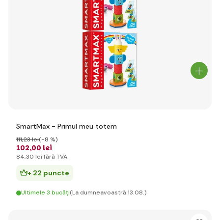
SmartMax - Primul meu totem
111
,23 lei
(-8 %)
102
,00 lei
84
,30 lei
fără TVA
+ 22 puncte
Ultimele 3 bucăți
(La dumneavoastră 13.08.)