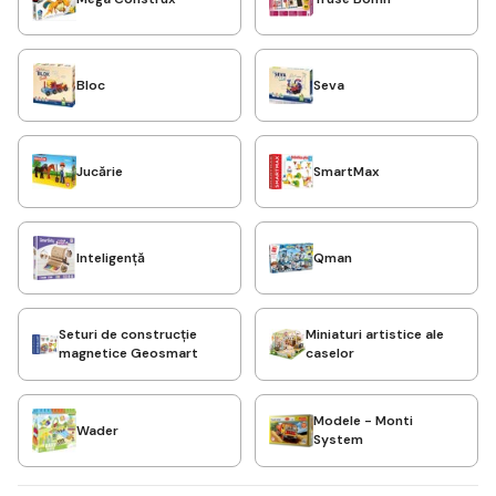
Bloc
Seva
Jucărie
SmartMax
Inteligență
Qman
Seturi de construcție
Miniaturi artistice ale
magnetice Geosmart
caselor
Modele - Monti
Wader
System