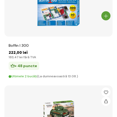
Boffin I 300
222
,00 lei
183
,47 lei
fără TVA
+ 48 puncte
Ultimele 2 bucăți
(La dumneavoastră 13.08.)