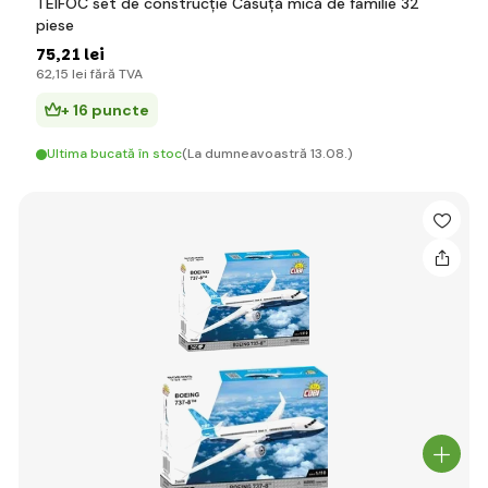
TEIFOC set de construcție Căsuță mică de familie 32
piese
75
,21 lei
62
,15 lei
fără TVA
+ 16 puncte
Ultima bucată în stoc
(La dumneavoastră 13.08.)