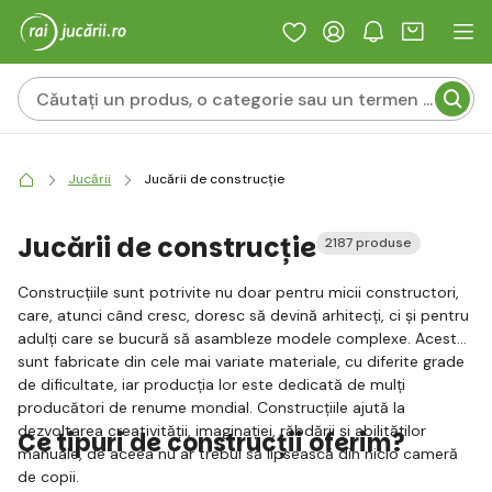
Jucării
Jucării de construcție
Jucării de construcție
2187 produse
Construcțiile sunt potrivite nu doar pentru micii constructori,
care, atunci când cresc, doresc să devină arhitecți, ci și pentru
adulți care se bucură să asambleze modele complexe. Acestea
sunt fabricate din cele mai variate materiale, cu diferite grade
de dificultate, iar producția lor este dedicată de mulți
producători de renume mondial. Construcțiile ajută la
dezvoltarea creativității, imaginației, răbdării și abilităților
Ce tipuri de construcții oferim?
manuale, de aceea nu ar trebui să lipsească din nicio cameră
de copii.