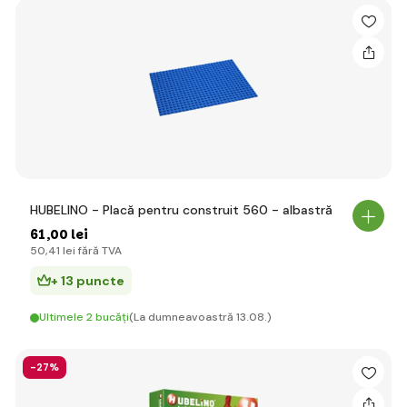
HUBELINO - Placă pentru construit 560 - albastră
61
,00 lei
50
,41 lei
fără TVA
+ 13 puncte
Ultimele 2 bucăți
(La dumneavoastră 13.08.)
-27%