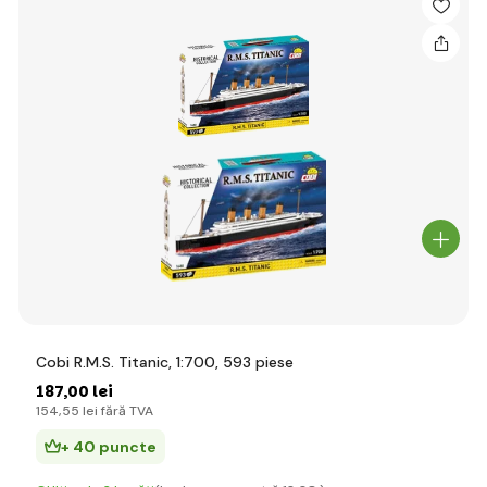
Cobi R.M.S. Titanic, 1:700, 593 piese
187
,00 lei
154
,55 lei
fără TVA
+ 40 puncte