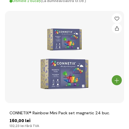
Ultimele 2 bucăți
(La dumneavoastră 13.08.)
CONNETIX® Rainbow Mini Pack set magnetic 24 buc.
160
,00 lei
132
,23 lei
fără TVA