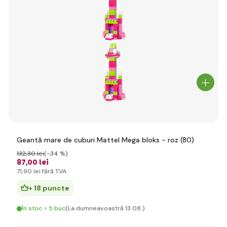
Geantă mare de cuburi Mattel Mega bloks - roz (80)
132
,30 lei
(-34 %)
87
,00 lei
71
,90 lei
fără TVA
+ 18 puncte
În stoc > 5 buc
(La dumneavoastră 13.08.)