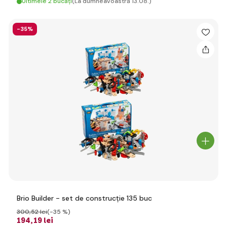
Ultimele 2 bucăți
(La dumneavoastră 13.08.)
-35%
Brio Builder - set de construcție 135 buc
300
,52 lei
(-35 %)
194
,19 lei