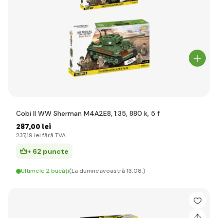
Cobi II WW Sherman M4A2E8, 1:35, 880 k, 5 f
287
,00 lei
237
,19 lei
fără TVA
+ 62 puncte
Ultimele 2 bucăți
(La dumneavoastră 13.08.)