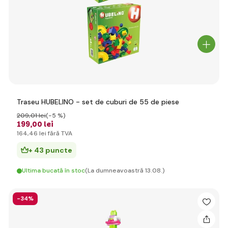
Traseu HUBELINO - set de cuburi de 55 de piese
209
,01 lei
(-5 %)
199
,00 lei
164
,46 lei
fără TVA
+ 43 puncte
Ultima bucată în stoc
(La dumneavoastră 13.08.)
-34%