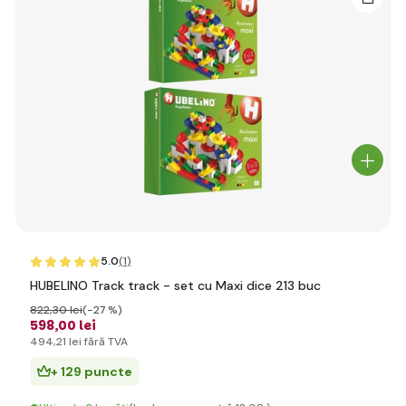
5.0
(1
)
HUBELINO Track track - set cu Maxi dice 213 buc
822
,30 lei
(-27 %)
598
,00 lei
494
,21 lei
fără TVA
+ 129 puncte