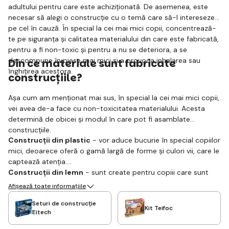
adultului pentru care este achiziționată. De asemenea, este
necesar să alegi o construcție cu o temă care să-l intereseze
pe cel în cauză. În special la cei mai mici copii, concentrează-
te pe siguranța și calitatea materialului din care este fabricată,
pentru a fi non-toxic și pentru a nu se deteriora, a se
descompune în piese mai mici și a provoca inhalarea sau
Din ce materiale sunt fabricate
înghițirea acestora.
construcțiile?
Așa cum am menționat mai sus, în special la cei mai mici copii,
vei avea de-a face cu non-toxicitatea materialului. Acesta
determină de obicei și modul în care pot fi asamblate
construcțiile.
Construcții din plastic
- vor aduce bucurie în special copiilor
mici, deoarece oferă o gamă largă de forme și culori vii, care le
captează atenția.
Construcții din lemn
- sunt create pentru copiii care sunt
creativi și le place să își creeze propriile modele.
Afișează toate informațiile
Construcții din metal
- cel mai cunoscut reprezentant este
Seturi de construcție
fără îndoială construcția MERKUR, care se asamblează adesea
Kit Teifoc
Eitech
cu ajutorul piulițelor și șuruburilor, menținându-se strâns unite.
Construcții magnetice
- ajută copiii să învețe cum