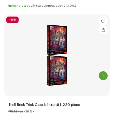
Ultimele 2 bucăți
(La dumneavoastră 13.08.)
-38%
Trefl Brick Trick Casa bântuită L 220 piese
178
,66 lei
(-38 %)