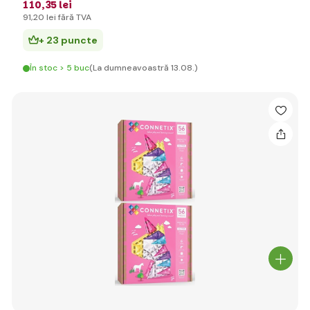
110
,35 lei
91
,20 lei
fără TVA
+ 23 puncte
În stoc > 5 buc
(La dumneavoastră 13.08.)