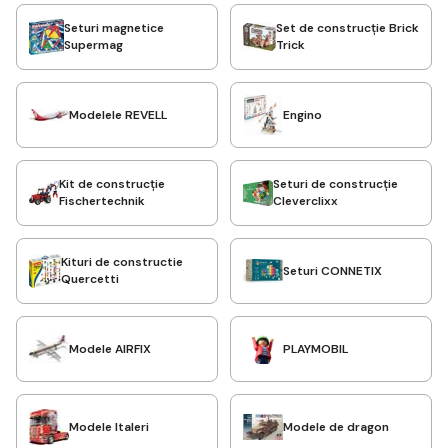
funcționează legile fizicii, deoarece sunt fabricate din magneți
Seturi magnetice
Set de construcție Brick
și permit asamblarea diferitelor forme și construcții.
Supermag
Trick
Modelele REVELL
Engino
Kit de construcție
Seturi de construcție
Fischertechnik
Cleverclixx
Kituri de constructie
Seturi CONNETIX
Quercetti
Modele AIRFIX
PLAYMOBIL
Modele Italeri
Modele de dragon