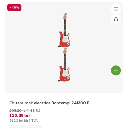
-46%
Chitara rock electrica Bontempi 241300 B
205
,20 lei
(-46 %)
110
,35 lei
91
,20 lei
fără TVA