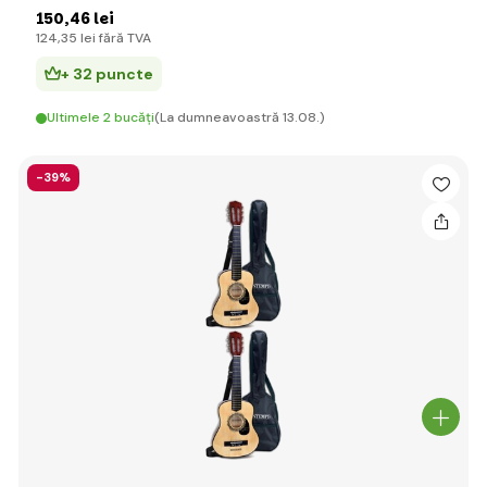
150
,46 lei
124
,35 lei
fără TVA
+ 32 puncte
Ultimele 2 bucăți
(La dumneavoastră 13.08.)
-39%