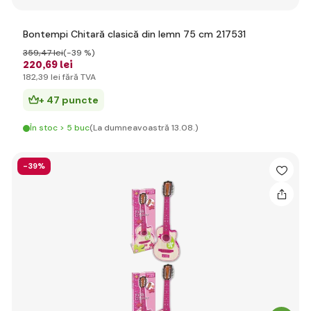
Bontempi Chitară clasică din lemn 75 cm 217531
359
,47 lei
(-39 %)
220
,69 lei
182
,39 lei
fără TVA
+ 47 puncte
În stoc > 5 buc
(La dumneavoastră 13.08.)
-39%