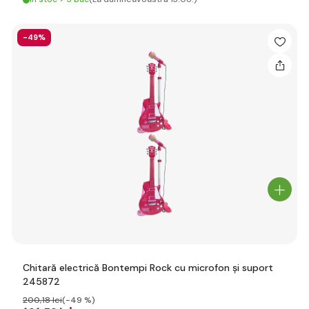
-49%
Chitară electrică Bontempi Rock cu microfon și suport
245872
200
,18 lei
(-49 %)