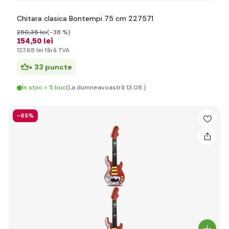
Chitara clasica Bontempi 75 cm 227571
250
,35 lei
(-38 %)
154
,50 lei
127
,68 lei
fără TVA
+ 33 puncte
În stoc > 5 buc
(La dumneavoastră 13.08.)
-65%