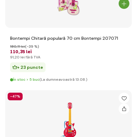
Bontempi Chitară populară 70 cm Bontempi 207071
180
,11 lei
(-39 %)
110
,35 lei
91
,20 lei
fără TVA
+ 23 puncte
În stoc > 5 buc
(La dumneavoastră 13.08.)
-47%