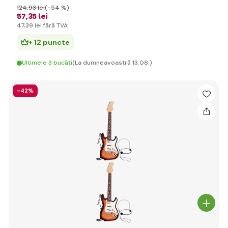
124
,93 lei
(-54 %)
57
,35 lei
47
,39 lei
fără TVA
+ 12 puncte
Ultimele 3 bucăți
(La dumneavoastră 13.08.)
-42%