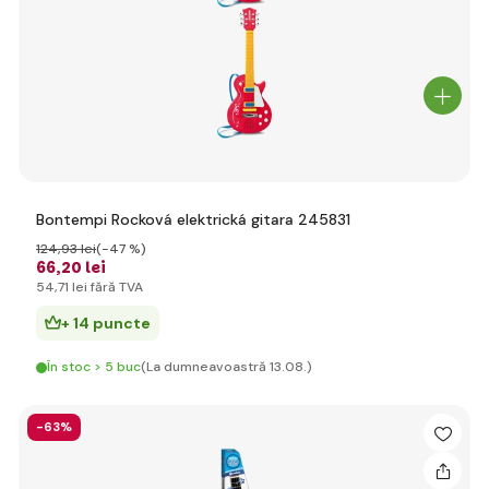
Bontempi Rocková elektrická gitara 245831
124
,93 lei
(-47 %)
66
,20 lei
54
,71 lei
fără TVA
+ 14 puncte
În stoc > 5 buc
(La dumneavoastră 13.08.)
-63%