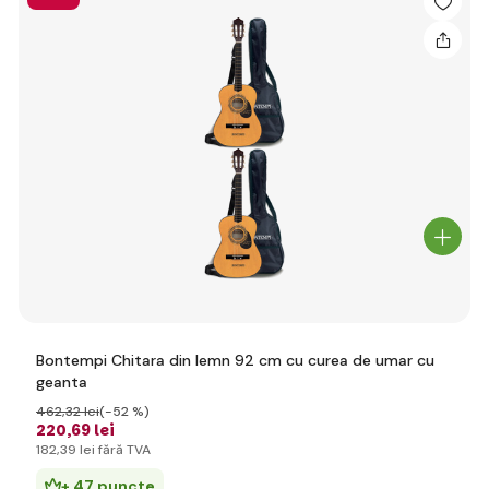
Bontempi Chitara din lemn 92 cm cu curea de umar cu
geanta
462
,32 lei
(-52 %)
220
,69 lei
182
,39 lei
fără TVA
+ 47 puncte