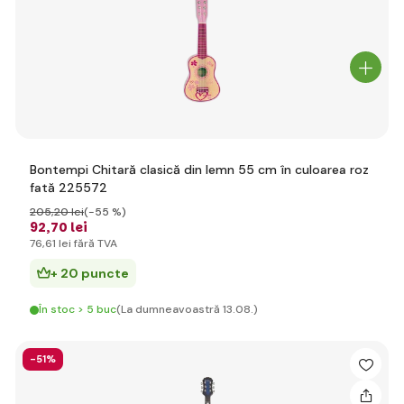
Bontempi Chitară clasică din lemn 55 cm în culoarea roz
fată 225572
205
,20 lei
(-55 %)
92
,70 lei
76
,61 lei
fără TVA
+ 20 puncte
În stoc > 5 buc
(La dumneavoastră 13.08.)
-51%