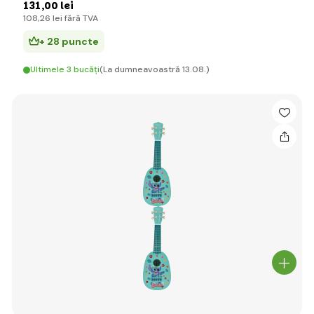
131
,00 lei
108
,26 lei
fără TVA
+ 28 puncte
Ultimele 3 bucăți
(La dumneavoastră 13.08.)