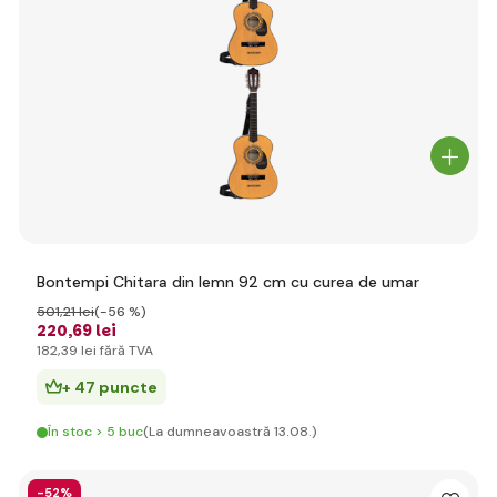
Bontempi Chitara din lemn 92 cm cu curea de umar
501
,21 lei
(-56 %)
220
,69 lei
182
,39 lei
fără TVA
+ 47 puncte
În stoc > 5 buc
(La dumneavoastră 13.08.)
-52%