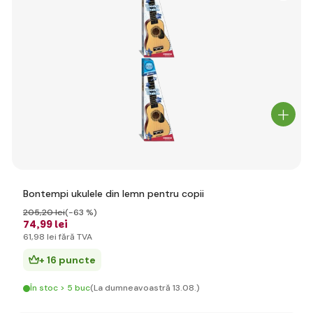
Bontempi ukulele din lemn pentru copii
205
,20 lei
(-63 %)
74
,99 lei
61
,98 lei
fără TVA
+ 16 puncte
În stoc > 5 buc
(La dumneavoastră 13.08.)