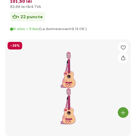
101
,50 lei
83
,88 lei
fără TVA
+ 22 puncte
În stoc > 5 buc
(La dumneavoastră 13.08.)
-38%