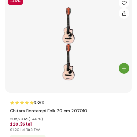
-46%
5.0
(1
)
Chitara Bontempi Folk 70 cm 207010
205
,20 lei
(-46 %)
110
,35 lei
91
,20 lei
fără TVA