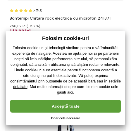
5.0
(1
)
Bontempi Chitara rock electrica cu microfon 241371
256
,62 lei
(-56 %)
112
,00 lei
92
,56 lei
fără TVA
+ 24 puncte
Ultimele 2 bucăți
(La dumneavoastră 13.08.)
-57%