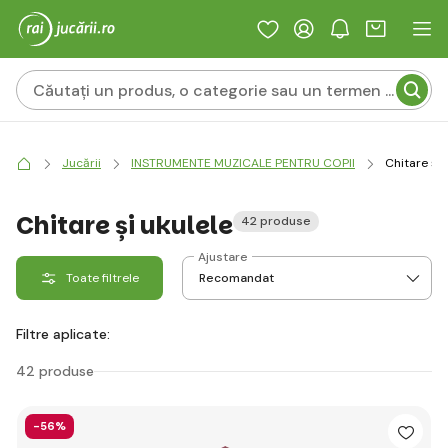
Jucării
INSTRUMENTE MUZICALE PENTRU COPII
Chitare și 
Chitare și ukulele
42 produse
Ajustare
Toate filtrele
Filtre aplicate:
42 produse
-56%