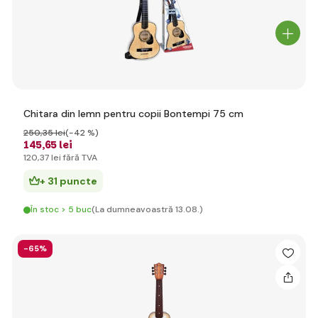
Chitara din lemn pentru copii Bontempi 75 cm
250
,35 lei
(-42 %)
145
,65 lei
120
,37 lei
fără TVA
+ 31 puncte
În stoc > 5 buc
(La dumneavoastră 13.08.)
-65%