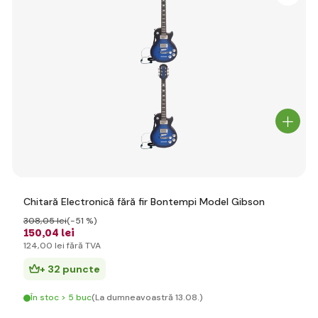
Chitară Electronică fără fir Bontempi Model Gibson
308
,05 lei
(-51 %)
150
,04 lei
124
,00 lei
fără TVA
+ 32 puncte
În stoc > 5 buc
(La dumneavoastră 13.08.)