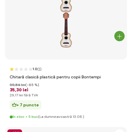
1.0
(1
)
Chitară clasică plastică pentru copii Bontempi
99
,84 lei
(-65 %)
35
,30 lei
29
,17 lei
fără TVA
+ 7 puncte
În stoc > 5 buc
(La dumneavoastră 13.08.)