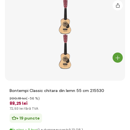
Bontempi Classic chitara din lemn 55 cm 215530
200
,18 lei
(-56 %)
88
,25 lei
72
,93 lei
fără TVA
+ 19 puncte
În stoc > 5 buc
(La dumneavoastră 13.08.)