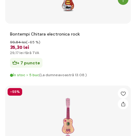
Bontempi Chitara electronica rock
99
,84 lei
(-65 %)
35
,30 lei
29
,17 lei
fără TVA
+ 7 puncte
În stoc > 5 buc
(La dumneavoastră 13.08.)
-55%