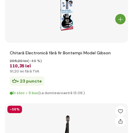
Chitară Electronică fără fir Bontempi Model Gibson
205
,20 lei
(-46 %)
110
,35 lei
91
,20 lei
fără TVA
+ 23 puncte
În stoc > 5 buc
(La dumneavoastră 13.08.)
-56%