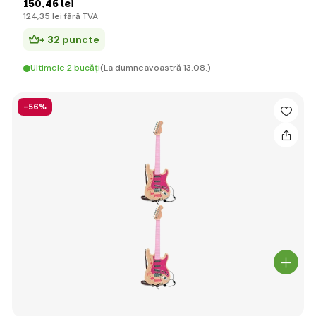
150
,46 lei
124
,35 lei
fără TVA
+ 32 puncte
Ultimele 2 bucăți
(La dumneavoastră 13.08.)
-56%