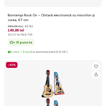
Bontempi Rock On – Chitară electronică cu microfon și
curea, 67 cm
250
,35 lei
(-42 %)
145
,65 lei
120
,37 lei
fără TVA
+ 31 puncte
În stoc > 5 buc
(La dumneavoastră 13.08.)
-42%