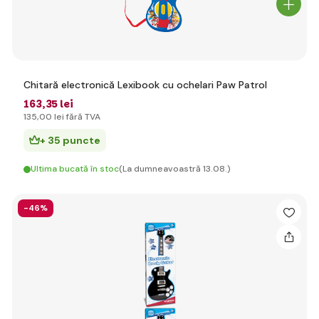
Chitară electronică Lexibook cu ochelari Paw Patrol
163
,35 lei
135
,00 lei
fără TVA
+ 35 puncte
Ultima bucată în stoc
(La dumneavoastră 13.08.)
-46%