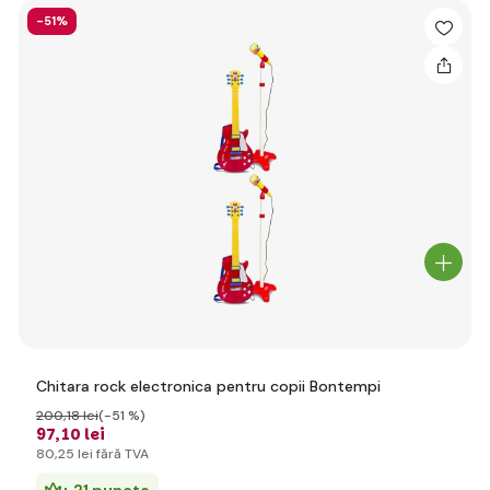
-51%
Chitara rock electronica pentru copii Bontempi
200
,18 lei
(-51 %)
97
,10 lei
80
,25 lei
fără TVA