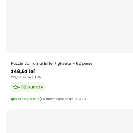
Puzzle 3D Turnul Eiffel / gheață - 82 piese
148
,61 lei
122
,81 lei
fără TVA
+ 32 puncte
În stoc > 5 buc
(La dumneavoastră 12.08.)