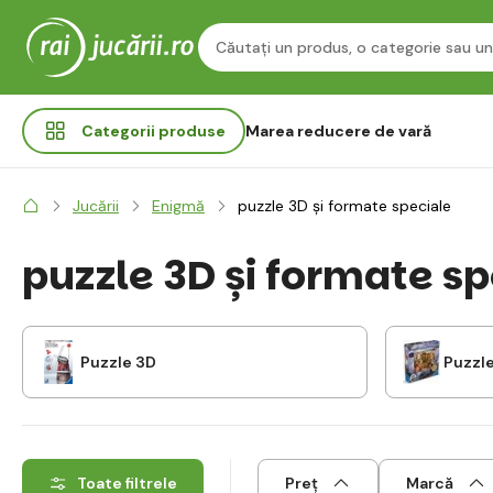
Categorii
produse
Marea reducere de vară
Jucării
Enigmă
puzzle 3D și formate speciale
puzzle 3D și formate sp
Puzzle 3D
Puzzle
Toate filtrele
Preț
Marcă