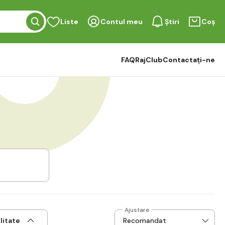
Liste
Contul meu
Știri
Coș
FAQ
RajClub
Contactați-ne
Ajustare
litate