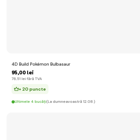
4D Build Pokémon Bulbasaur
95
,00 lei
78
,51 lei
fără TVA
+ 20 puncte
Ultimele 4 bucăți
(La dumneavoastră 12.08.)