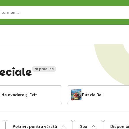
eciale
75 produse
 de evadare și Exit
Puzzle Ball
Potrivit pentru vârstă
Sex
Disponibi