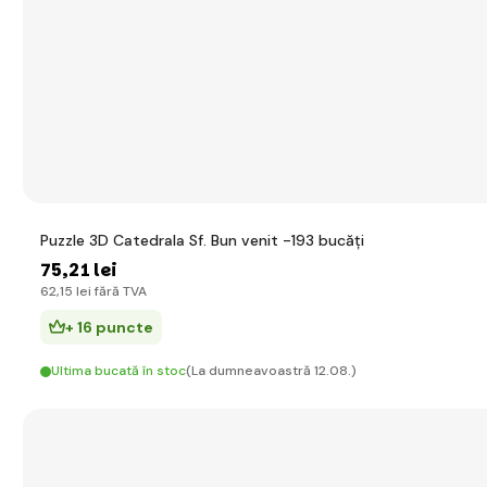
Puzzle 3D Catedrala Sf. Bun venit -193 bucăți
75
,21 lei
62
,15 lei
fără TVA
+ 16 puncte
Ultima bucată în stoc
(La dumneavoastră 12.08.)