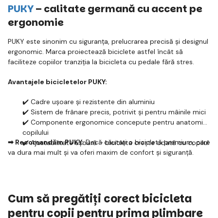
PUKY
– calitate germană cu accent pe
ergonomie
PUKY este sinonim cu siguranța, prelucrarea precisă și designul
ergonomic. Marca proiectează biciclete astfel încât să
faciliteze copiilor tranziția la bicicleta cu pedale fără stres.
Avantajele bicicletelor PUKY:
✔️ Cadre ușoare și rezistente din aluminiu
✔️ Sistem de frânare precis, potrivit și pentru mâinile mici
✔️ Componente ergonomice concepute pentru anatomia
copilului
➡ Recomandăm PUKY:
Dacă căutați o bicicletă premium, care
✔️ Ajustabilitate ușoară – bicicleta crește odată cu copilul
va dura mai mult și va oferi maxim de confort și siguranță.
Cum să pregătiți corect bicicleta
pentru copii pentru prima plimbare