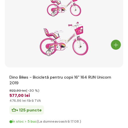
Dino Bikes - Bicicletă pentru copii 16" 164 RUN Unicorn
2019
822
,30 lei
(-30 %)
577
,00 lei
476
,86 lei
fără TVA
+ 125 puncte
În stoc > 5 buc
(La dumneavoastră 17.08.)