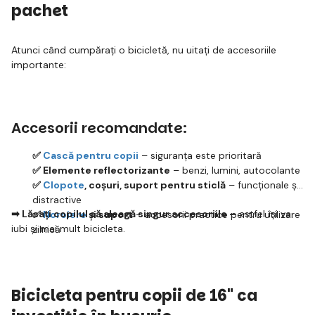
pachet
Atunci când cumpărați o bicicletă, nu uitați de accesoriile
importante:
Accesorii recomandate:
✅
Cască pentru copii
– siguranța este prioritară
✅ Elemente reflectorizante
– benzi, lumini, autocolante
✅
Clopote
, coșuri, suport pentru sticlă
– funcționale și
distractive
➡ Lăsați copilul să aleagă singur accesoriile –
astfel își va
✅
Noroiere
și suport
– accesorii practice pentru utilizare
iubi și mai mult bicicleta.
zilnică
Bicicleta pentru copii de 16" ca