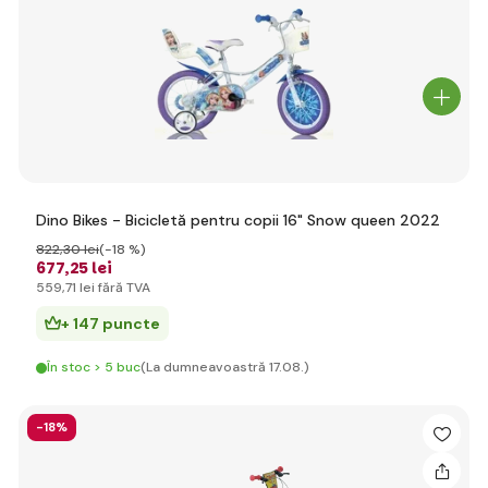
Dino Bikes - Bicicletă pentru copii 16" Snow queen 2022
822
,30 lei
(-18 %)
677
,25 lei
559
,71 lei
fără TVA
+ 147 puncte
În stoc > 5 buc
(La dumneavoastră 17.08.)
-18%