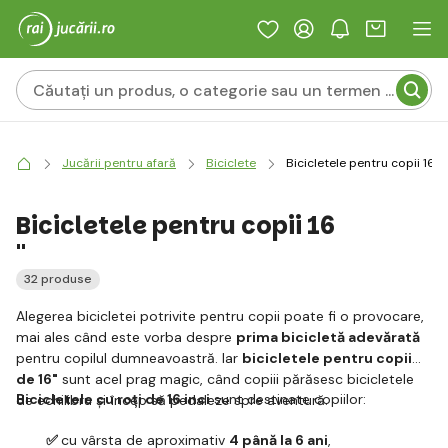
Jucării pentru afară
Biciclete
Bicicletele pentru copii 16 "
Bicicletele pentru copii 16
"
32 produse
Alegerea bicicletei potrivite pentru copii poate fi o provocare,
mai ales când este vorba despre
prima bicicletă adevărată
pentru copilul dumneavoastră. Iar
bicicletele pentru copii
de 16"
sunt acel prag magic, când copiii părăsesc bicicletele
Bicicletele cu roți de 16 inci
sunt destinate copiilor:
de echilibru și încep să pedaleze spre aventură.
✅
cu vârsta de aproximativ
4 până la 6 ani
,