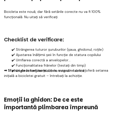
Bicicleta este nouă, dar fără setările corecte nu va fi 100%
funcțională. Nu uitați să verificați:
Checklist de verificare:
✔️ Strângerea tuturor șuruburilor (șaua, ghidonul, roțile)
✔️ Ajustarea înălțimii șeii în funcție de statura copilului
✔️ Umflarea corectă a anvelopelor
✔️ Funcționalitatea frânelor (testați din timp)
➡ Sfaturi de întreținere:
Unele magazine online oferă setarea
✔️ Ungerea lanțului (dacă nu este din fabrică)
inițială a bicicletei gratuit – întrebați la achiziție.
Emoții la ghidon: De ce este
importantă plimbarea împreună