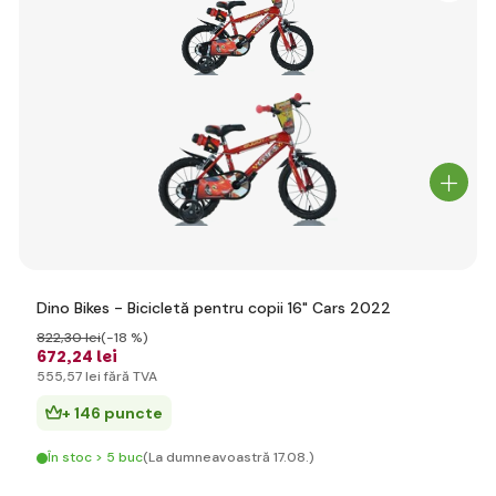
Dino Bikes - Bicicletă pentru copii 16" Cars 2022
822
,30 lei
(-18 %)
672
,24 lei
555
,57 lei
fără TVA
+ 146 puncte
În stoc > 5 buc
(La dumneavoastră 17.08.)