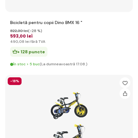
Bicicletă pentru copii Dino BMX 16 "
822
,30 lei
(-28 %)
593
,00 lei
490
,08 lei
fără TVA
+ 128 puncte
În stoc > 5 buc
(La dumneavoastră 17.08.)
-18%