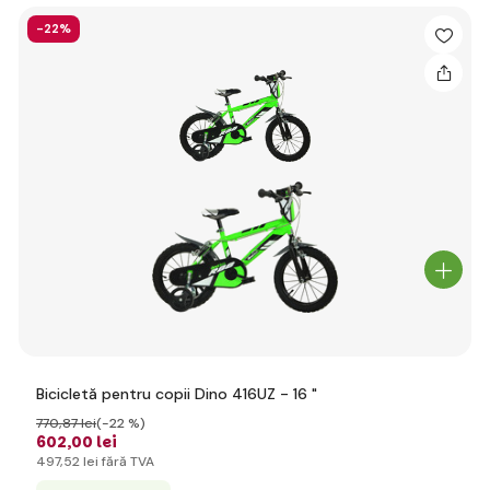
-22%
Bicicletă pentru copii Dino 416UZ - 16 "
770
,87 lei
(-22 %)
602
,00 lei
497
,52 lei
fără TVA