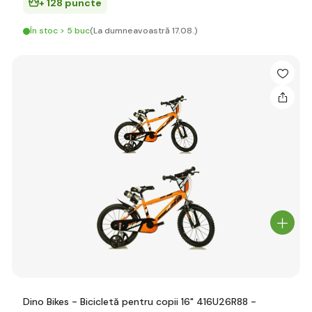
+ 128 puncte
În stoc > 5 buc
(La dumneavoastră 17.08.)
Dino Bikes - Bicicletă pentru copii 16" 416U26R88 -