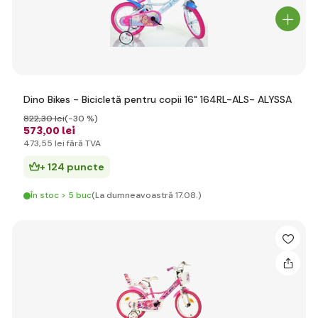
Dino Bikes - Bicicletă pentru copii 16" 164RL-ALS- ALYSSA
822
,30 lei
(-30 %)
573
,00 lei
473
,55 lei
fără TVA
+ 124 puncte
În stoc > 5 buc
(La dumneavoastră 17.08.)