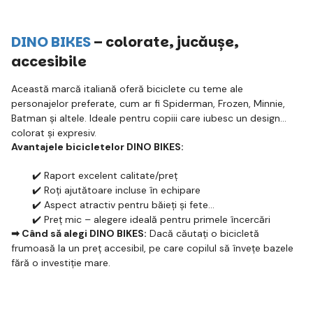
DINO BIKES
– colorate, jucăușe,
accesibile
Această marcă italiană oferă biciclete cu teme ale
personajelor preferate, cum ar fi Spiderman, Frozen, Minnie,
Batman și altele. Ideale pentru copiii care iubesc un design
colorat și expresiv.
Avantajele bicicletelor DINO BIKES:
✔️ Raport excelent calitate/preț
✔️ Roți ajutătoare incluse în echipare
✔️ Aspect atractiv pentru băieți și fete
✔️ Preț mic – alegere ideală pentru primele încercări
➡ Când să alegi DINO BIKES:
Dacă căutați o bicicletă
frumoasă la un preț accesibil, pe care copilul să învețe bazele
fără o investiție mare.