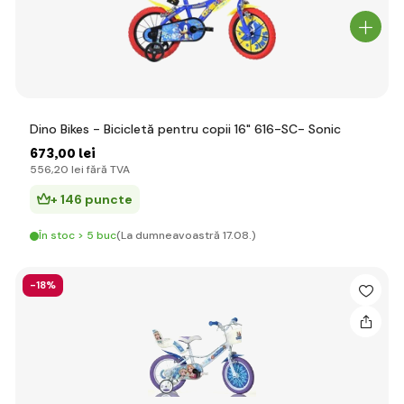
Dino Bikes - Bicicletă pentru copii 16" 616-SC- Sonic
673
,00 lei
556
,20 lei
fără TVA
+ 146 puncte
În stoc > 5 buc
(La dumneavoastră 17.08.)
-18%