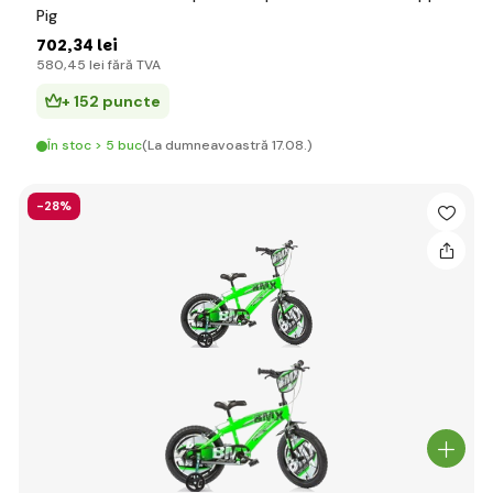
Pig
702
,34 lei
580
,45 lei
fără TVA
+ 152 puncte
În stoc > 5 buc
(La dumneavoastră 17.08.)
-28%