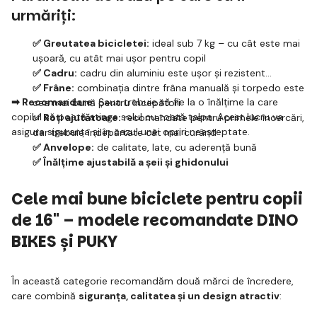
urmăriți:
✅ Greutatea bicicletei:
ideal sub 7 kg – cu cât este mai
ușoară, cu atât mai ușor pentru copil
✅ Cadru:
cadru din aluminiu este ușor și rezistent
✅ Frâne:
combinația dintre frâna manuală și torpedo este
➡ Recomandare:
Șaua trebuie să fie la o înălțime la care
cea mai bună pentru începători
copilul să poată atinge solul cu toată talpa. Acest lucru va
✅ Roți ajutătoare:
recomandate pentru primele încercări,
asigura siguranța și în cazul unei opriri neașteptate.
dar trebuie îndepărtate cât mai curând
✅ Anvelope:
de calitate, late, cu aderență bună
✅ Înălțime ajustabilă a șeii și ghidonului
Cele mai bune biciclete pentru copii
de 16" – modele recomandate DINO
BIKES și PUKY
În această categorie recomandăm două mărci de încredere,
care combină
siguranța, calitatea și un design atractiv
: