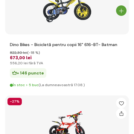
Dino Bikes - Bicicletă pentru copii 16" 616-BT- Batman
822
,30 lei
(-18 %)
673
,00 lei
556
,20 lei
fără TVA
+ 146 puncte
În stoc > 5 buc
(La dumneavoastră 17.08.)
-27%