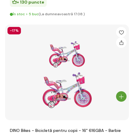
+ 130 puncte
În stoc > 5 buc
(La dumneavoastră 17.08.)
-17%
DINO Bikes - Bicicletă pentru copii - 16" 616GBA - Barbie