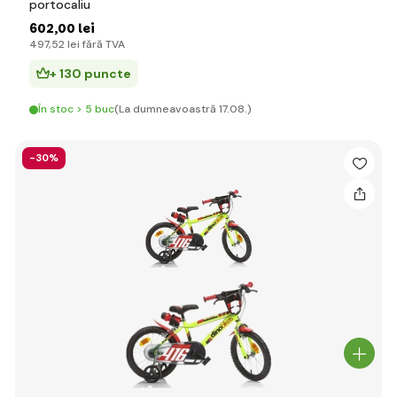
portocaliu
602
,00 lei
497
,52 lei
fără TVA
+ 130 puncte
În stoc > 5 buc
(La dumneavoastră 17.08.)
-30%