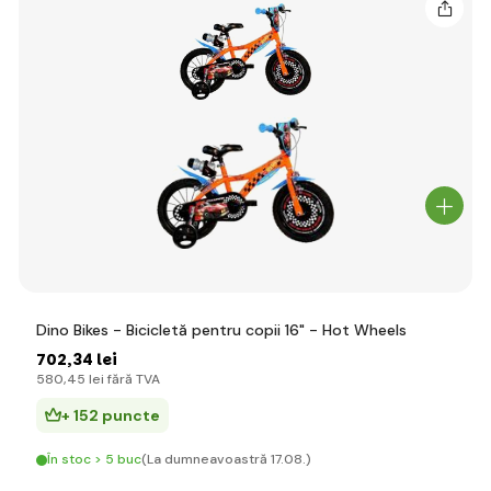
Dino Bikes - Bicicletă pentru copii 16" - Hot Wheels
702
,34 lei
580
,45 lei
fără TVA
+ 152 puncte
În stoc > 5 buc
(La dumneavoastră 17.08.)