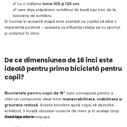
✅
cu o înălțime
între 105 și 125 cm
,
✅
care deja stăpânesc echilibrul de bază sau trec de la
bicicleta de echilibru.
Și tocmai în această etapă este esențial ca copilul să aibă o
experiență pozitivă – aceasta va influența relația sa cu sportul
și ciclismul în viitor.
De ce dimensiunea de 16 inci este
ideală pentru prima bicicletă pentru
copii?
Bicicletele pentru copii de 16"
sunt concepute pentru a
oferi un compromis ideal între
manevrabilitate, stabilitate și
greutate redusă
. Aceste biciclete ajută copiii să dezvolte
echilibrul, îi învață obiceiuri corecte de mers și în același timp
Avantaje cheie:
oferă bucurie în mișcare.