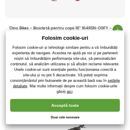
Dino Bikes - Bicicletă pentru copii 16" 164RSN-09FY -
Fairy roz 2024
654
,00 lei
540
,50 lei
fără TVA
+ 142 puncte
În stoc > 5 buc
(La dumneavoastră 17.08.)