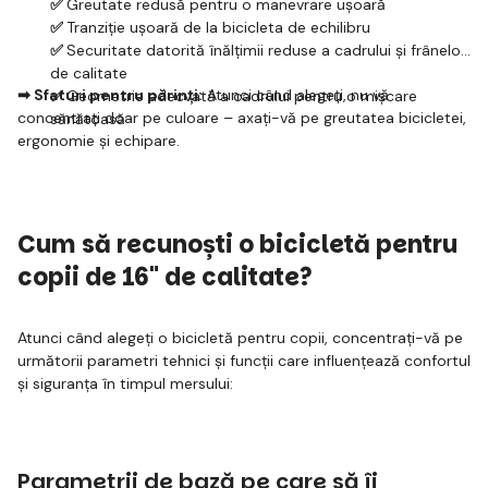
✅
Greutate redusă pentru o manevrare ușoară
✅
Tranziție ușoară de la bicicleta de echilibru
✅
Securitate datorită înălțimii reduse a cadrului și frânelor
de calitate
➡ Sfaturi pentru părinți:
Atunci când alegeți, nu vă
✅
Geometrie adecvată a cadrului pentru o mișcare
concentrați doar pe culoare – axați-vă pe greutatea bicicletei,
sănătoasă
ergonomie și echipare.
Cum să recunoști o bicicletă pentru
copii de 16" de calitate?
Atunci când alegeți o bicicletă pentru copii, concentrați-vă pe
următorii parametri tehnici și funcții care influențează confortul
și siguranța în timpul mersului:
Parametrii de bază pe care să îi