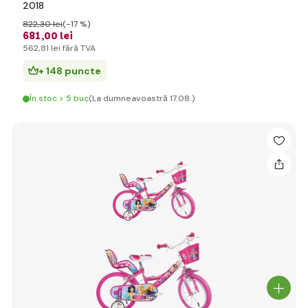
2018
822
,30 lei
(-17 %)
681
,00 lei
562
,81 lei
fără TVA
+ 148 puncte
În stoc > 5 buc
(La dumneavoastră 17.08.)