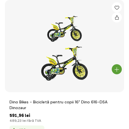
Dino Bikes - Bicicletă pentru copii 16" Dino 616-DSA
Dinozaur
591
,96 lei
489
,23 lei
fără TVA