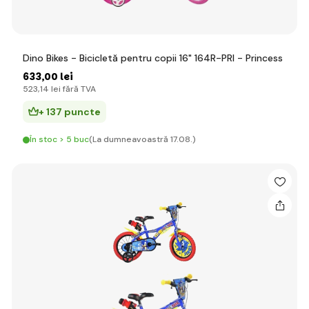
Dino Bikes - Bicicletă pentru copii 16" 164R-PRI - Princess
633
,00 lei
523
,14 lei
fără TVA
+ 137 puncte
În stoc > 5 buc
(La dumneavoastră 17.08.)