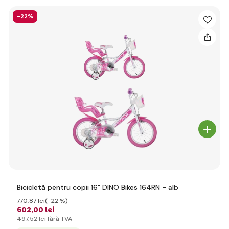
-22%
Bicicletă pentru copii 16" DINO Bikes 164RN - alb
770
,87 lei
(-22 %)
602
,00 lei
497
,52 lei
fără TVA