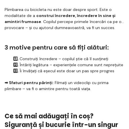
Plimbarea cu bicicleta nu este doar despre sport. Este o
modalitate de a
construi încredere, încredere în sine și
amintiri frumoase
. Copilul percepe primele încercări ca pe o
provocare – și cu ajutorul dumneavoastră, va fi un succes.
3 motive pentru care să fiți alături:
1️⃣.
Construiți încredere – copilul știe că îl susțineți
2️⃣.
Întăriți legătura – experiențele comune sunt neprețuite
3️⃣.
Îi învățați că eșecul este doar un pas spre progres
➡ Sfaturi pentru părinți:
Filmați un videoclip cu prima
plimbare – va fi o amintire pentru toată viața.
Ce să mai adăugați în coș?
Siguranță și bucurie într-un singur