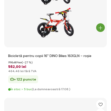
Bicicletă pentru copii 16" DINO Bikes 163GLN - roșie
770
,87 lei
(-27 %)
562
,00 lei
464
,46 lei
fără TVA
+ 122 puncte
În stoc > 5 buc
(La dumneavoastră 17.08.)