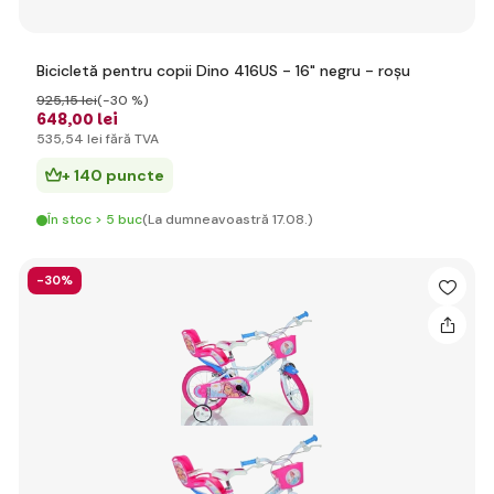
Bicicletă pentru copii Dino 416US - 16" negru - roșu
925
,15 lei
(-30 %)
648
,00 lei
535
,54 lei
fără TVA
+ 140 puncte
În stoc > 5 buc
(La dumneavoastră 17.08.)
-30%