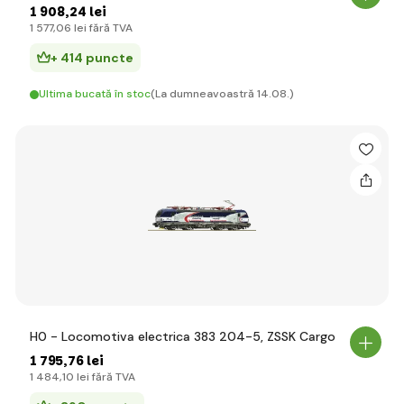
1 908
,24 lei
1 577
,06 lei
fără TVA
+ 414 puncte
Ultima bucată în stoc
(La dumneavoastră 14.08.)
H0 - Locomotiva electrica 383 204-5, ZSSK Cargo
1 795
,76 lei
1 484
,10 lei
fără TVA