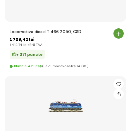
Locomotiva diesel T 466 2050, CSD
1 709
,42 lei
1 412
,74 lei
fără TVA
+ 371 puncte
Ultimele 4 bucăți
(La dumneavoastră 14.08.)