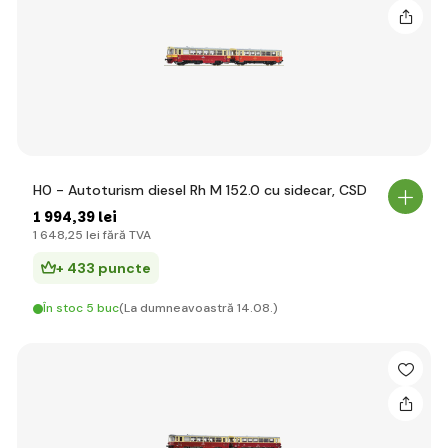
H0 - Autoturism diesel Rh M 152.0 cu sidecar, CSD
1 994
,39 lei
1 648
,25 lei
fără TVA
+ 433 puncte
În stoc 5 buc
(La dumneavoastră 14.08.)