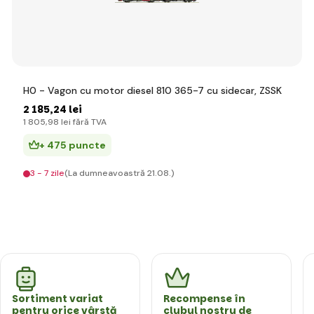
H0 - Vagon cu motor diesel 810 365-7 cu sidecar, ZSSK
2 185
,24 lei
1 805
,98 lei
fără TVA
+ 475 puncte
3 - 7 zile
(La dumneavoastră 21.08.)
Sortiment variat
Recompense în
pentru orice vârstă
clubul nostru de