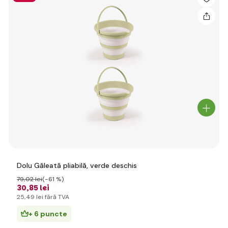
Dolu Găleată pliabilă, verde deschis
79
,02 lei
(-61 %)
30
,85 lei
25
,49 lei
fără TVA
+ 6 puncte