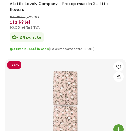
A Little Lovely Company - Prosop muselin XL, little
flowers
150
,01 lei
(-25 %)
112
,63 lei
93
,08 lei
fără TVA
+ 24 puncte
Ultima bucată în stoc
(La dumneavoastră 13.08.)
-25%