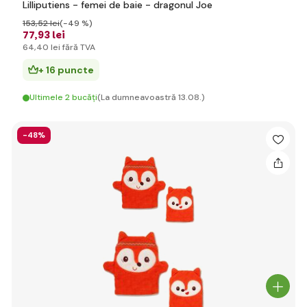
Lilliputiens - femei de baie - dragonul Joe
153
,52 lei
(-49 %)
77
,93 lei
64
,40 lei
fără TVA
+ 16 puncte
Ultimele 2 bucăți
(La dumneavoastră 13.08.)
-48%