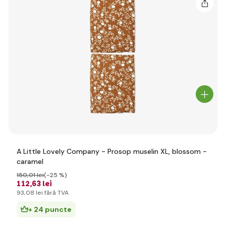
A Little Lovely Company - Prosop muselin XL, blossom -
caramel
150
,01 lei
(-25 %)
112
,63 lei
93
,08 lei
fără TVA
+ 24 puncte