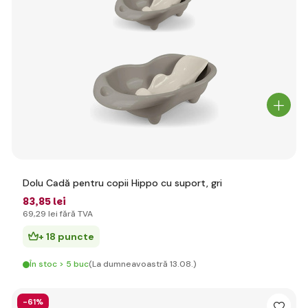
Dolu Cadă pentru copii Hippo cu suport, gri
83
,85 lei
69
,29 lei
fără TVA
+ 18 puncte
În stoc > 5 buc
(La dumneavoastră 13.08.)
-61%