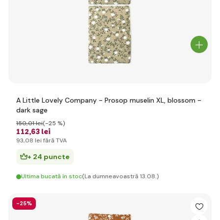
A Little Lovely Company - Prosop muselin XL, blossom -
dark sage
150
,01 lei
(-25 %)
112
,63 lei
93
,08 lei
fără TVA
+ 24 puncte
Ultima bucată în stoc
(La dumneavoastră 13.08.)
-25%