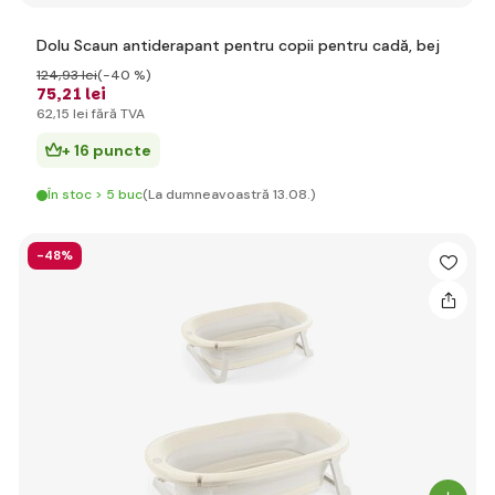
Dolu Scaun antiderapant pentru copii pentru cadă, bej
124
,93 lei
(-40 %)
75
,21 lei
62
,15 lei
fără TVA
+ 16 puncte
În stoc > 5 buc
(La dumneavoastră 13.08.)
-48%