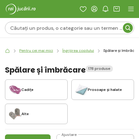
Pentru cei mai mici
Îngrijirea copilului
Spălare și îmbrăcar
Spălare și îmbrăcare
178 produse
Cadițe
Prosoape și halate
Alte
Ajustare