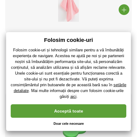
Prosop frotir pentru copii New Baby 40x30 cm roz
17
,91 lei
14
,80 lei
fără TVA
+ 3 puncte
Ultimele 4 bucăți
(La dumneavoastră 13.08.)