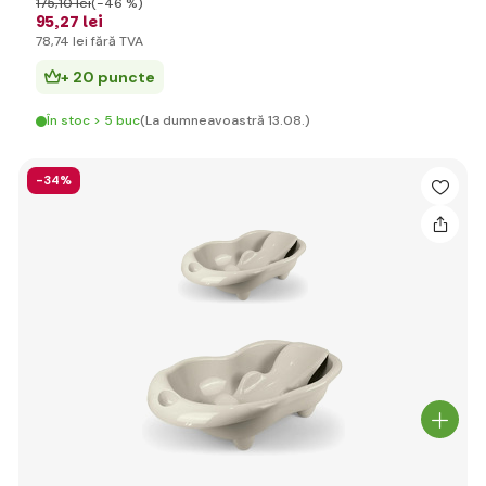
175
,10 lei
(-46 %)
95
,27 lei
78
,74 lei
fără TVA
+ 20 puncte
În stoc > 5 buc
(La dumneavoastră 13.08.)
-34%