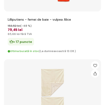
Lilliputiens - femei de baie - vulpea Alice
153
,52 lei
(-48 %)
79
,45 lei
65
,66 lei
fără TVA
+ 17 puncte
Ultima bucată în stoc
(La dumneavoastră 13.08.)