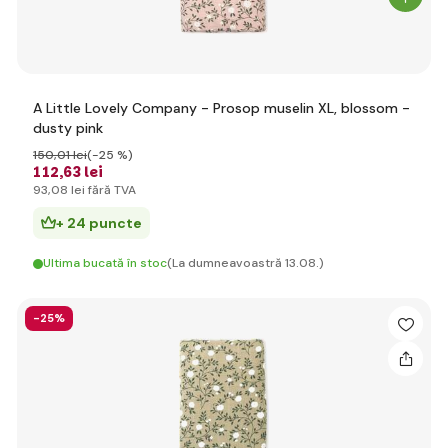
A Little Lovely Company - Prosop muselin XL, blossom -
dusty pink
150
,01 lei
(-25 %)
112
,63 lei
93
,08 lei
fără TVA
+ 24 puncte
Ultima bucată în stoc
(La dumneavoastră 13.08.)
-25%