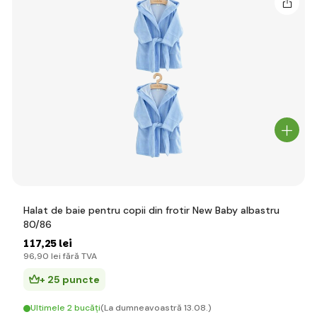
Halat de baie pentru copii din frotir New Baby albastru
80/86
117
,25 lei
96
,90 lei
fără TVA
+ 25 puncte
Ultimele 2 bucăți
(La dumneavoastră 13.08.)