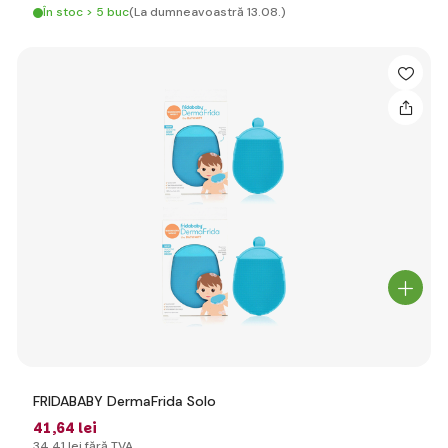
În stoc > 5 buc
(La dumneavoastră 13.08.)
FRIDABABY DermaFrida Solo
41
,64 lei
34
,41 lei
fără TVA