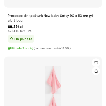
Prosoape din țesătură New baby Softy 90 x 110 cm gri-
alb 2 buc.
69
,39 lei
57
,34 lei
fără TVA
+ 15 puncte
Ultimele 2 bucăți
(La dumneavoastră 13.08.)