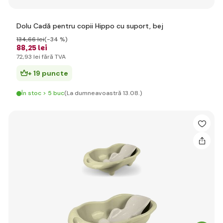
Dolu Cadă pentru copii Hippo cu suport, bej
134
,66 lei
(-34 %)
88
,25 lei
72
,93 lei
fără TVA
+ 19 puncte
În stoc > 5 buc
(La dumneavoastră 13.08.)