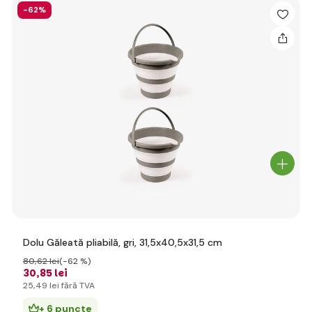
-62%
Dolu Găleată pliabilă, gri, 31,5x40,5x31,5 cm
80
,62 lei
(-62 %)
30
,85 lei
25
,49 lei
fără TVA
+ 6 puncte