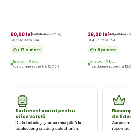
80
,00 lei
38
,00 lei
102
,35 lei
(-22 %)
40
,09 lei
(-5
66
,12 lei
fără TVA
31
,41 lei
fără TVA
+ 17 puncte
+ 8 puncte
În stoc > 5 buc
În stoc > 5 buc
(La dumneavoastră 12.08.)
(La dumneavoastră 12.0
Sortiment variat pentru
Recompe
orice vârstă
de fide
De la bebeluși și copii mici până la
Apreciem l
adolescenți și adulți colecționari.
recompens