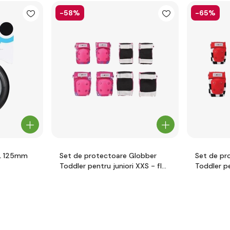
-58%
-65%
L 125mm
Set de protectoare Globber
Set de pr
Toddler pentru juniori XXS - flori
Toddler pe
roz
racing red