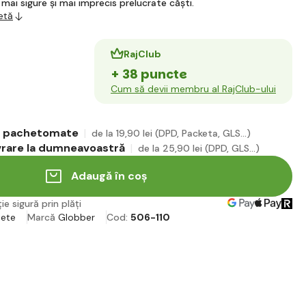
 mai sigure și mai imprecis prelucrate căști.
etă
RajClub
+ 38 puncte
Cum să devii membru al RajClub-ului
în pachetomate
de la 19
,90 lei
(DPD, Packeta, GLS...)
ivrare la dumneavoastră
de la 25
,90 lei
(DPD, GLS...)
Adaugă în coș
ie sigură prin plăți
nete
Marcă
Globber
Cod:
506-110