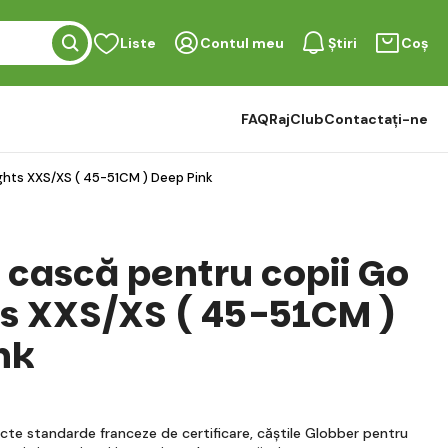
Liste
Contul meu
Știri
Coș
FAQ
RajClub
Contactați-ne
ghts XXS/XS ( 45-51CM ) Deep Pink
 cască pentru copii Go
ts XXS/XS ( 45-51CM )
nk
icte standarde franceze de certificare, căștile Globber pentru