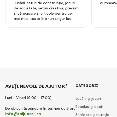
Jucării, seturi de construcție, jocuri
dumneavo
de societate, seturi creative, precum
și cărucioare și articole pentru cei
mai mici, toate într-un singur loc.
AVEȚI NEVOIE DE AJUTOR?
CATEGORII
Luni - Vineri (9:00 - 17:00)
Jucării și jocuri
Bebeluși și copii
De obicei răspundem în termen de 8 ore
info@raijucarii.ro
Sănătate și nutriție