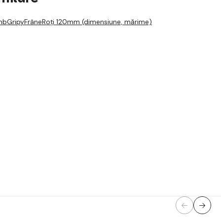
mb
Gripy
Frâne
Roți 120mm (dimensiune, mărime)