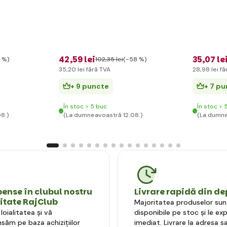
42
,59 lei
35
,07 le
 %)
102
,35 lei
(-58 %)
35
,20 lei
fără TVA
28
,98 lei
fă
+ 9 puncte
+ 7 p
În stoc > 5 buc
În stoc > 
8.)
(La dumneavoastră 12.08.)
(La dumne
nse în clubul nostru
Livrare rapidă din de
litate RajClub
Majoritatea produselor sun
oialitatea și vă
disponibile pe stoc și le e
ăm pe baza achizițiilor
imediat. Livrare la adresa sa