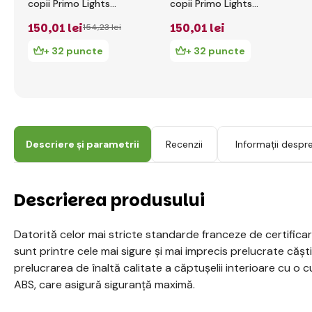
copii Primo Lights
copii Primo Lights
XS/S ( 48-53CM )
XS/S ( 48-53CM )
150
,01 lei
150
,01 lei
154
,23 lei
Albastru Marin
Fuchsia
+ 32 puncte
+ 32 puncte
Descriere și parametrii
Recenzii
Informații despr
Descrierea produsului
Datorită celor mai stricte standarde franceze de certificar
sunt printre cele mai sigure și mai imprecis prelucrate cășt
prelucrarea de înaltă calitate a căptușelii interioare cu o 
ABS, care asigură siguranță maximă.