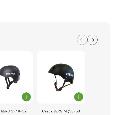
 BERG S (48-52
Casca BERG M (53-58
Globber ca