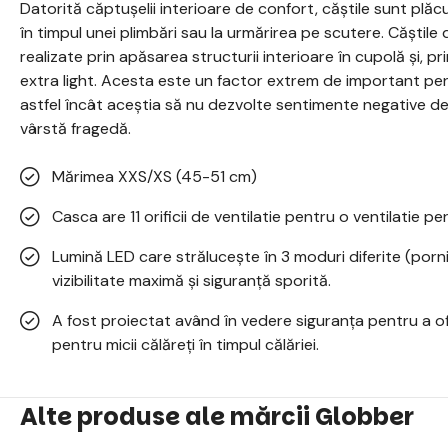
Datorită căptușelii interioare de confort, căștile sunt plăcut
în timpul unei plimbări sau la urmărirea pe scutere. Căștil
realizate prin apăsarea structurii interioare în cupolă și, p
extra light. Acesta este un factor extrem de important pent
astfel încât aceștia să nu dezvolte sentimente negative de
vârstă fragedă.
Mărimea XXS/XS (45-51 cm)
Casca are 11 orificii de ventilatie pentru o ventilatie pe
Lumină LED care strălucește în 3 moduri diferite (pornit 
vizibilitate maximă și siguranță sporită.
A fost proiectat având în vedere siguranța pentru a of
pentru micii călăreți în timpul călăriei.
Alte produse ale mărcii Globber