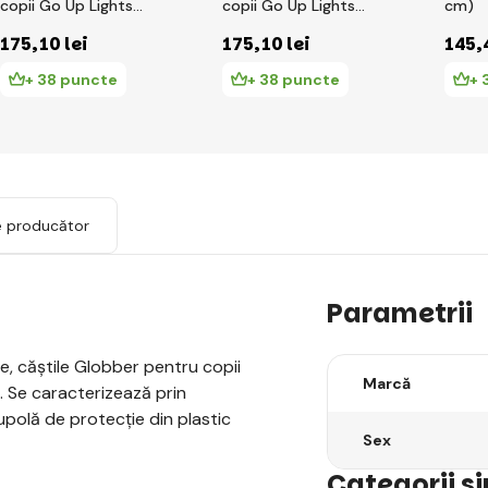
copii Go Up Lights
copii Go Up Lights
cm)
XXS/XS ( 45-51CM )
XXS/XS ( 45-51CM )
175
,10 lei
175
,10 lei
145
,
Mint
Roz Pastel
+ 38 puncte
+ 38 puncte
+ 
e producător
Parametrii
e, căștile Globber pentru copii
Marcă
i. Se caracterizează prin
cupolă de protecție din plastic
Sex
Categorii s