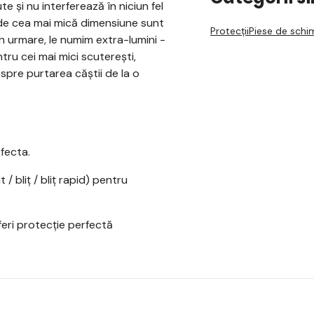
e și nu interferează în niciun fel
e de cea mai mică dimensiune sunt
Protecții
Piese de schi
rin urmare, le numim extra-lumini -
ru cei mai mici scuterești,
spre purtarea căștii de la o
rfecta.
/ bliț / bliț rapid) pentru
eri protecție perfectă