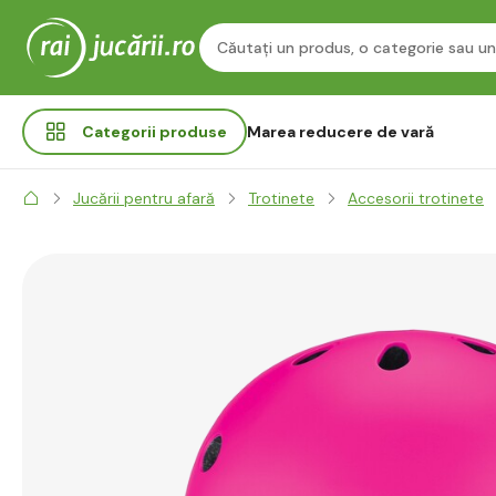
Categorii
produse
Marea reducere de vară
Jucării pentru afară
Trotinete
Accesorii trotinete