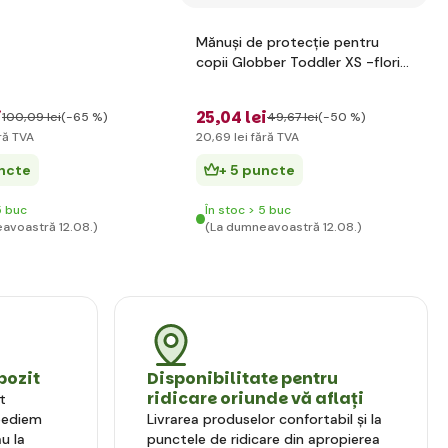
Mănuși de protecție pentru
copii Globber Toddler XS -flori
roz
i
25
,04 lei
100
,09 lei
(-65 %)
49
,67 lei
(-50 %)
ră TVA
20
,69 lei
fără TVA
uncte
+ 5 puncte
5 buc
În stoc > 5 buc
avoastră 12.08.)
(La dumneavoastră 12.08.)
pozit
Disponibilitate pentru
ridicare oriunde vă aflați
t
xpediem
Livrarea produselor confortabil și la
u la
punctele de ridicare din apropierea