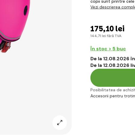
copii sunt printre cele
Vezi descrierea compl
175
,10 lei
144
,71 lei
fără TVA
În stoc > 5 buc
De la 12.08.2026 
De la 12.08.2026 l
Posibilitatea de achiziț
Accesorii pentru troti