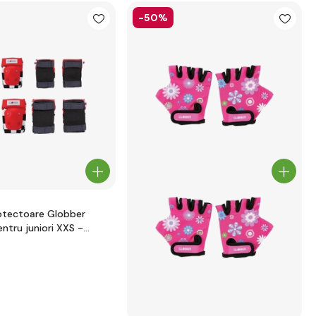
-50%
otectoare Globber
ntru juniori XXS -