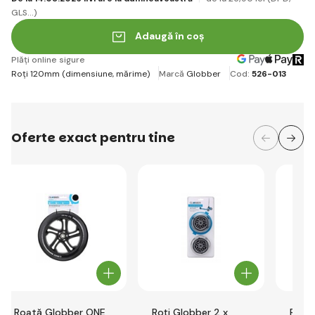
GLS...)
Adaugă în coș
Plăți online sigure
Roți 120mm (dimensiune, mărime)
Marcă
Globber
Cod:
526-013
Oferte exact pentru tine
Roată Globber ONE
Roți Globber 2 x
Roți 