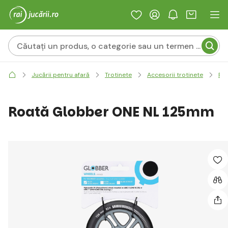
Jucării pentru afară
Trotinete
Accesorii trotinete
Ro
Roată Globber ONE NL 125mm