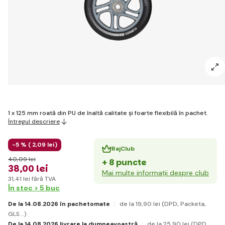
1 x 125 mm roată din PU de înaltă calitate și foarte flexibilă în pachet.
Întregul descriere
-5 % (
2
,09 lei
)
RajClub
40
,09 lei
+ 8 puncte
38
,00 lei
Mai multe informații despre club
31
,41 lei
fără TVA
În stoc > 5 buc
De la 14.08.2026 în pachetomate
de la 19
,90 lei
(DPD, Packeta,
GLS...)
De la 14.08.2026 livrare la dumneavoastră
de la 25
,90 lei
(DPD,