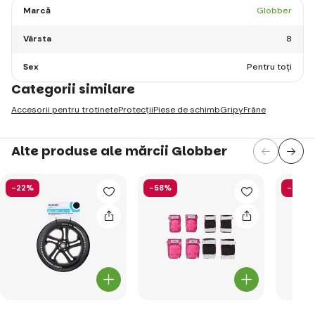
Marcă
Globber
Vârsta
8
Sex
Pentru toți
Categorii similare
Accesorii pentru trotinete
Protecții
Piese de schimb
Gripy
Frâne
Alte produse ale mărcii Globber
-22%
-58%
-65%