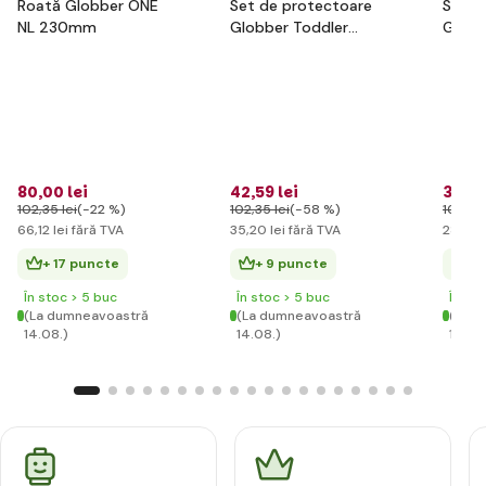
Roată Globber ONE
Set de protectoare
Set d
NL 230mm
Globber Toddler
Globb
pentru juniori XXS -
pentru
flori roz
racing
80
,00 lei
42
,59 lei
35
,07
102
,35 lei
(-22 %)
102
,35 lei
(-58 %)
100
,09
66
,12 lei
fără TVA
35
,20 lei
fără TVA
28
,98 
+ 17 puncte
+ 9 puncte
+ 
În stoc > 5 buc
În stoc > 5 buc
În st
(La dumneavoastră
(La dumneavoastră
(La d
14.08.)
14.08.)
14.08