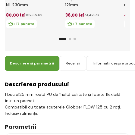
NL 230mm
121mm
mm
80
,00 lei
36
,00 lei
44
,1
102
,35 lei
51
,42 lei
+ 17 puncte
+ 7 puncte
+
Descriere și parametrii
Recenzii
Informații despre prod
Descrierea produsului
1 buc x125 mm roată PU de înaltă calitate și foarte flexibilă
într-un pachet.
Compatibil cu toate scuterele Globber FLOW 125 cu 2 roți.
Inclusiv rulmenții.
Parametrii