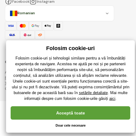
Facebook
Instagram
Romanian
© 2018 - 2026 RaiJucării.ro, Toate drepturile rezervate
Această pagină este protejată prin reCAPTCHA și se aplică
Regulile de protecție a datelor personale
companiile Google și ale lor
Termeni și condiții
.
Crearea de magazine online eficiente de la
RIESENIA