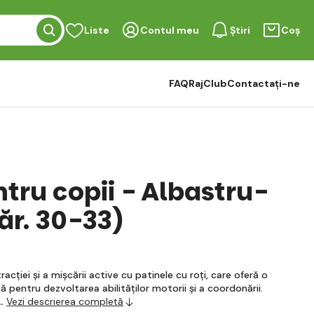
Liste
Contul meu
Știri
Coș
FAQ
RajClub
Contactați-ne
tru copii - Albastru-
ăr. 30-33)
acției și a mișcării active cu patinele cu roți, care oferă o
 pentru dezvoltarea abilităților motorii și a coordonării.
…
Vezi descrierea completă