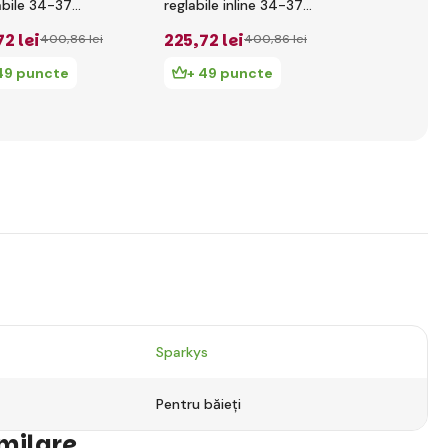
abile 34-37
reglabile inline 34-37
pentru copi
-Aqua
Black-Coral Pink
QUAD Mărim
72 lei
225
,72 lei
250
,80 le
400
,86 lei
400
,86 lei
Ash Blue
49 puncte
+ 49 puncte
+ 54 pu
Sparkys
Pentru băieți
imilare