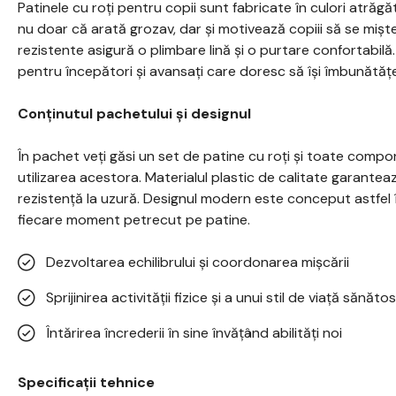
Patinele cu roți pentru copii sunt fabricate în culori atrăgă
nu doar că arată grozav, dar și motivează copiii să se miște
rezistente asigură o plimbare lină și o purtare confortabilă
pentru începători și avansați care doresc să își îmbunătățea
Conținutul pachetului și designul
În pachet veți găsi un set de patine cu roți și toate com
utilizarea acestora. Materialul plastic de calitate garantea
rezistență la uzură. Designul modern este conceput astfel 
fiecare moment petrecut pe patine.
Dezvoltarea echilibrului și coordonarea mișcării
Sprijinirea activității fizice și a unui stil de viață sănătos
Întărirea încrederii în sine învățând abilități noi
Specificații tehnice