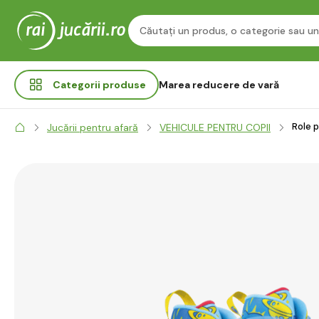
Categorii
produse
Marea reducere de vară
Role p
Jucării pentru afară
VEHICULE PENTRU COPII