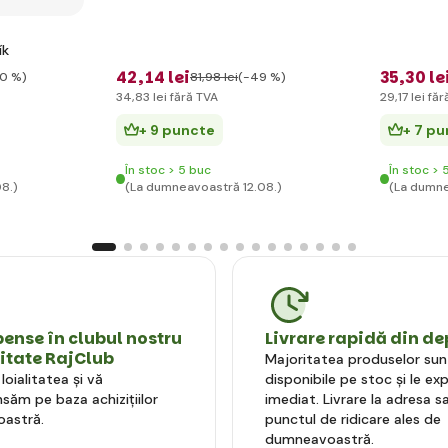
ík
42
,14 lei
35
,30 le
0 %)
81
,98 lei
(-49 %)
34
,83 lei
fără TVA
29
,17 lei
făr
+ 9 puncte
+ 7 p
În stoc > 5 buc
În stoc > 
8.)
(La dumneavoastră 12.08.)
(La dumne
nse în clubul nostru
Livrare rapidă din de
litate RajClub
Majoritatea produselor sun
oialitatea și vă
disponibile pe stoc și le e
ăm pe baza achizițiilor
imediat. Livrare la adresa sa
astră.
punctul de ridicare ales de
dumneavoastră.