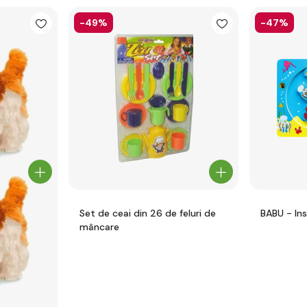
-49%
-47%
Set de ceai din 26 de feluri de
BABU - In
mâncare