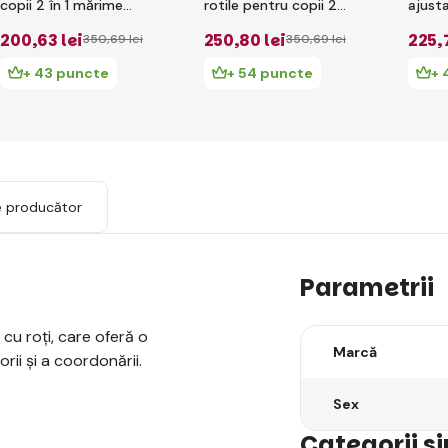
copii 2 în 1 mărime
rotile pentru copii 2
ajust
30-33 Blueberry - Ash
în 1 mărimea 30-33
Negru
200
,63 lei
250
,80 lei
225
,
350
,69 lei
350
,69 lei
Blue
Pastel Pink - White
+ 43 puncte
+ 54 puncte
+ 
e producător
Parametrii
 cu roți, care oferă o
Marcă
ii și a coordonării.
Sex
Categorii s