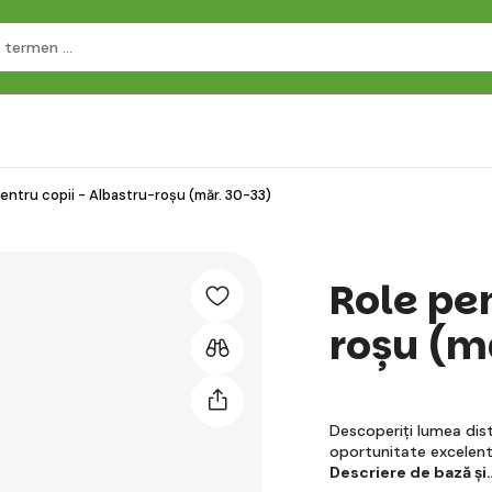
entru copii - Albastru-roșu (măr. 30-33)
Role pen
roșu (m
Descoperiți lumea distr
oportunitate excelentă
Descriere de bază și