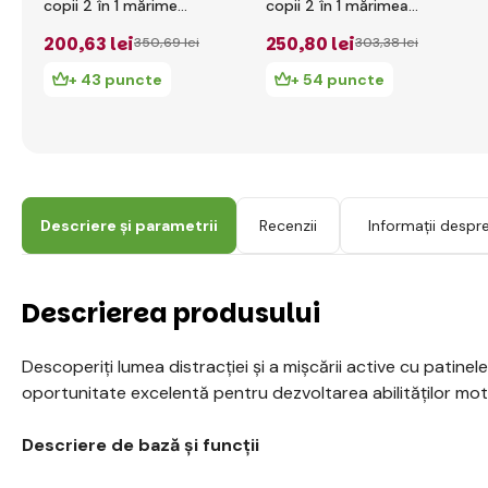
copii 2 în 1 mărime
copii 2 în 1 mărimea
26-29 Blueberry -
26-29 Pastel Pink -
200
,63 lei
250
,80 lei
350
,69 lei
303
,38 lei
Ash Blue
White
+ 43 puncte
+ 54 puncte
Descriere și parametrii
Recenzii
Informații despr
Descrierea produsului
Descoperiți lumea distracției și a mișcării active cu patinele
oportunitate excelentă pentru dezvoltarea abilităților motor
Descriere de bază și funcții