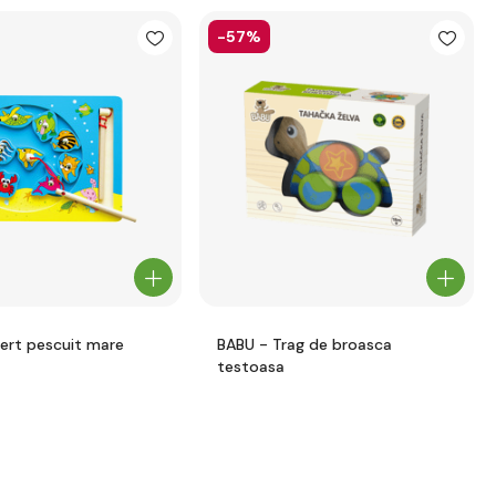
-57%
sert pescuit mare
BABU - Trag de broasca
testoasa