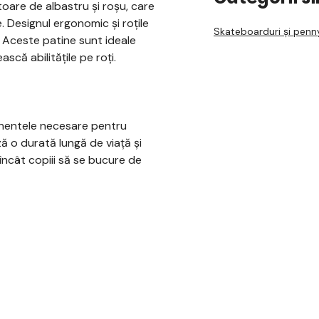
toare de albastru și roșu, care
. Designul ergonomic și roțile
Skateboarduri și penn
. Aceste patine sunt ideale
scă abilitățile pe roți.
ponentele necesare pentru
ză o durată lungă de viață și
încât copiii să se bucure de