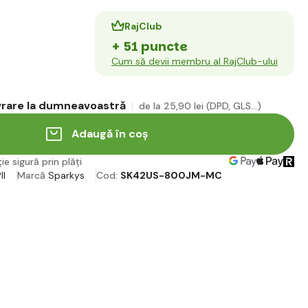
RajClub
+ 51 puncte
Cum să devii membru al RajClub-ului
ivrare la dumneavoastră
de la 25
,90 lei
(DPD, GLS...)
Adaugă în coș
ie sigură prin plăți
II
Marcă
Sparkys
Cod:
SK42US-800JM-MC