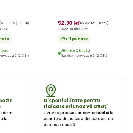
i
52
,30 lei
66
,33 lei
(-47 %)
122
,22 lei
(-57 %)
ă TVA
43
,22 lei
fără TVA
uncte
+ 11 puncte
5 buc
Ultimele 2 bucăți
avoastră 12.08.)
(La dumneavoastră 12.08.)
pozit
Disponibilitate pentru
ridicare oriunde vă aflați
t
xpediem
Livrarea produselor confortabil și la
u la
punctele de ridicare din apropierea
dumneavoastră.