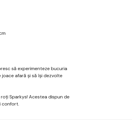
 cm
oresc să experimenteze bucuria
 joace afară și să își dezvolte
cu roți Sparkys! Acestea dispun de
 confort.