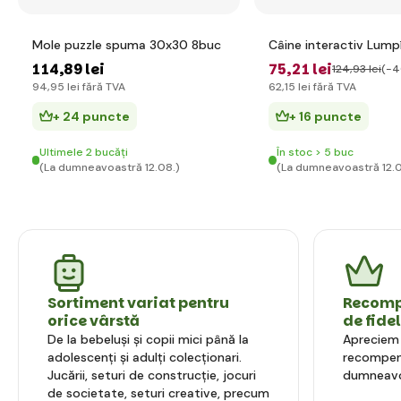
Mole puzzle spuma 30x30 8buc
Câine interactiv Lump
114
,89 lei
75
,21 lei
124
,93 lei
(-4
94
,95 lei
fără TVA
62
,15 lei
fără TVA
+ 24 puncte
+ 16 puncte
Ultimele 2 bucăți
În stoc > 5 buc
(La dumneavoastră 12.08.)
(La dumneavoastră 12.0
Sortiment variat pentru
Recompe
orice vârstă
de fide
De la bebeluși și copii mici până la
Apreciem l
adolescenți și adulți colecționari.
recompens
Jucării, seturi de construcție, jocuri
dumneavo
de societate, seturi creative, precum