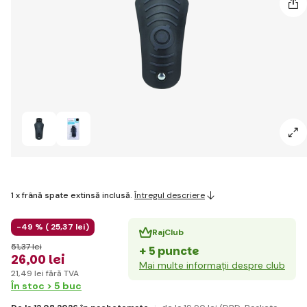
1 x frână spate extinsă inclusă.
Întregul descriere
-49 % (
25
,37 lei
)
RajClub
51
,37 lei
+ 5 puncte
26
,00 lei
Mai multe informații despre club
21
,49 lei
fără TVA
În stoc > 5 buc