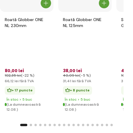
Roată Globber ONE
Roată Globber ONE
Set d
NL 230mm
NL 125mm
Globb
pentru
flori r
80
,00 lei
38
,00 lei
42
,59
102
,35 lei
(-22 %)
40
,09 lei
(-5 %)
102
,35 
66
,12 lei
fără TVA
31
,41 lei
fără TVA
35
,20 
+ 17 puncte
+ 8 puncte
+ 
În stoc > 5 buc
În stoc > 5 buc
În st
(La dumneavoastră
(La dumneavoastră
(La d
12.08.)
12.08.)
12.08.