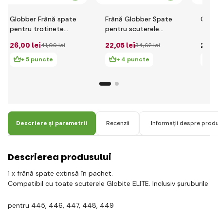
Globber Frână spate
Frână Globber Spate
Glob
pentru trotinete
pentru scuterele
junior FLOW 125
pentru copii PRIMO
26
,00 lei
22
,05 lei
24
,0
41
,09 lei
34
,62 lei
+ 5 puncte
+ 4 puncte
+
Descriere și parametrii
Recenzii
Informații despre prod
Descrierea produsului
1 x frână spate extinsă în pachet.
Compatibil cu toate scuterele Globite ELITE. Inclusiv șuruburile
pentru 445, 446, 447, 448, 449