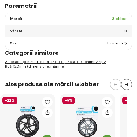
Parametrii
Marcă
Globber
Vârsta
8
Sex
Pentru toți
Categorii similare
Accesorii pentru trotinete
Protecții
Piese de schimb
Gripy
Roți 120mm (dimensiune, mărime)
Alte produse ale mărcii Globber
-22%
-5%
-58%