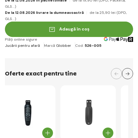
De la 12.08.2026 în pachetomate
de la 19
,90 lei
(DPD, Packeta,
GLS...)
De la 12.08.2026 livrare la dumneavoastră
de la 25
,90 lei
(DPD,
GLS...)
Adaugă în coș
Plăți online sigure
Jucării pentru afară
Marcă
Globber
Cod:
526-005
Oferte exact pentru tine