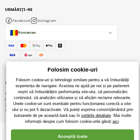
URMĂRIȚI-NE
Facebook
Instagram
Romanian
© 2018 - 2026 RaiJucării.ro, Toate drepturile rezervate
Această pagină este protejată prin reCAPTCHA și se aplică
Regulile de protecție a datelor personale
companiile Google și ale lor
Termeni și condiții
.
Crearea de magazine online eficiente de la
RIESENIA