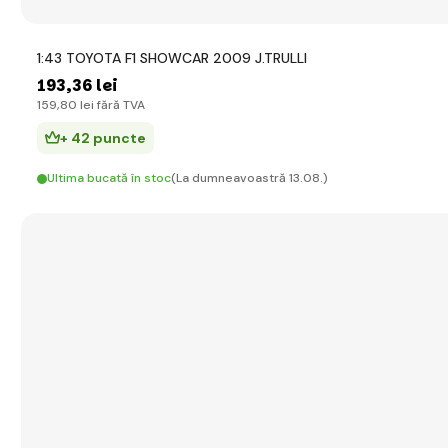
1:43 TOYOTA F1 SHOWCAR 2009 J.TRULLI
193
,36 lei
159
,80 lei
fără TVA
+ 42 puncte
Ultima bucată în stoc
(La dumneavoastră 13.08.)