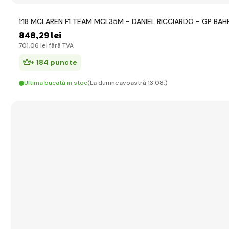
1:18 MCLAREN F1 TEAM MCL35M - DANIEL RICCIARDO - GP BAH
848
,29 lei
701
,06 lei
fără TVA
+ 184 puncte
Ultima bucată în stoc
(La dumneavoastră 13.08.)