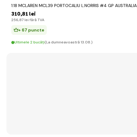
1:18 MCLAREN MCL39 PORTOCALIU L.NORRIS #4 GP AUSTRALIA
310
,81 lei
256
,87 lei
fără TVA
+ 67 puncte
Ultimele 2 bucăți
(La dumneavoastră 13.08.)