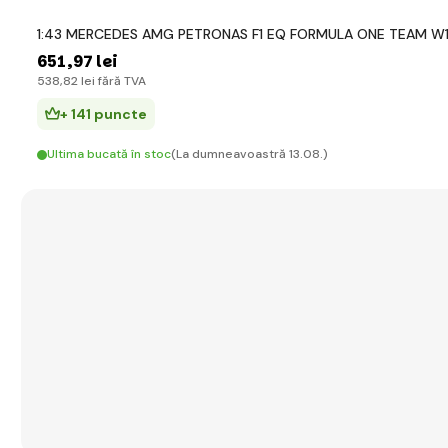
1:43 MERCEDES AMG PETRONAS F1 EQ FORMULA ONE TEAM W1
651
,97 lei
538
,82 lei
fără TVA
+ 141 puncte
Ultima bucată în stoc
(La dumneavoastră 13.08.)