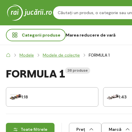
Categorii
produse
Marea reducere de vară
Modele
Modele de colecție
FORMULA 1
FORMULA 1
38 produse
1:18
1:43
Toate filtrele
Preț
Marcă