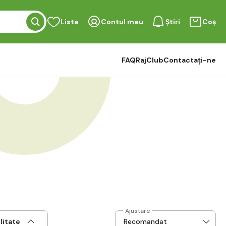
Liste
Contul meu
Știri
Coș
FAQ
RajClub
Contactați-ne
Ajustare
litate