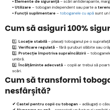
▪️ Elemente de siguranță
– scări antiderapante, margin
▪️ Utilizare
– tobogan independent sau parte a
terenu
▪️ Funcții suplimentare
–
toboganele cu apă
sunt un hi
Cum să asiguri 100% sigu
1️⃣.
Locație stabilă
– plasați toboganul pe o suprafață 
2️⃣.
Verificare regulată
– fără șuruburi slăbite sau cră
3️⃣.
Protecție împotriva supraîncălzirii
– toboganele d
umbră.
4️⃣.
Încălțăminte adecvată
– copiii ar trebui să poar
scări.
Cum să transformi toboga
nesfârșită?
✔ Castel pentru copii cu tobogan
– adăugați o căsu
✔ Alunecare cu apă
– conectați un furtun și urmăriți c