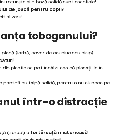
i rotunjite și o bază solidă sunt esențiale!
lui de joacă pentru copii
?
t al verii!
ranța toboganului?
plană (iarbă, covor de cauciuc sau nisip).
pături!
in plastic se pot încălzi, așa că plasați-le în
te pantofi cu talpă solidă, pentru a nu aluneca pe
nul într-o distracție
ță și creați o
fortăreață misterioasă
!
um copiii devin mici surferi!