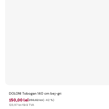
DOLONI Tobogan 140 cm bej-gri
150
,00 lei
256
,62 lei
(-42 %)
123
,97 lei
fără TVA