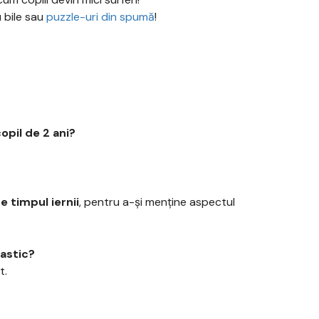
 bile sau
puzzle-uri din spumă
!
opil de 2 ani?
e timpul iernii
, pentru a-și menține aspectul
astic?
t.