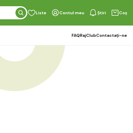
Liste
Contul meu
Știri
Coș
FAQ
RajClub
Contactați-ne