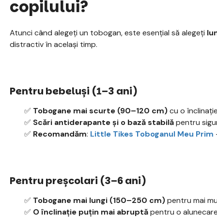
copilului?
Atunci când alegeți un tobogan, este esențial să alegeți
lu
distractiv în același timp.
Pentru bebeluși (1–3 ani)
✅
Tobogane mai scurte (90–120 cm)
cu o înclinați
✅
Scări antiderapante și o bază stabilă
pentru sigu
✅
Recomandăm
:
Little Tikes Toboganul Meu Prim
Pentru preșcolari (3–6 ani)
✅
Tobogane mai lungi (150–250 cm)
pentru mai mul
✅
O înclinație puțin mai abruptă
pentru o alunecare