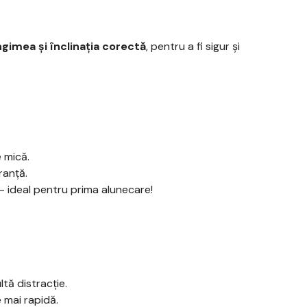
ngimea și înclinația corectă
, pentru a fi sigur și
e mică.
ranță.
– ideal pentru prima alunecare!
tă distracție.
 mai rapidă.