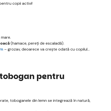
entru copii activi!
i mare.
joacă
(hamace, pereți de escaladă).
cm
– grozav, deoarece va crește odată cu copilul
 tobogan pentru
rate, toboganele din lemn se integrează în natură,