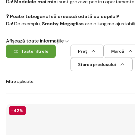
Da!
Modelele mai mici
sunt grozave pentru apartamente ș
❓ Poate toboganul să crească odată cu copilul?
Da! De exemplu,
Smoby Megagliss
are o lungime ajustabilă
Afișează toate informațiile
Toate filtrele
Preț
Marcă
Starea produsului
Filtre aplicate:
-42%