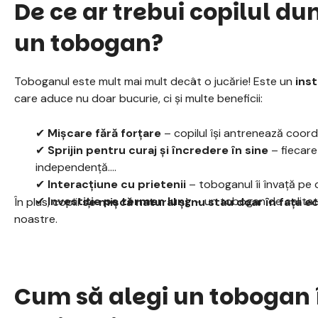
De ce ar trebui copilul d
un tobogan?
Toboganul este mult mai mult decât o jucărie! Este un
ins
care aduce nu doar bucurie, ci și multe beneficii:
✔
Mișcare fără forțare
– copilul își antrenează coordon
✔
Sprijin pentru curaj și încredere în sine
– fiecare
independență.
✔
Interacțiune cu prietenii
– toboganul îi învață pe 
✔
Investiție pe termen lung
– un tobogan de calitate 
În plus, copiii
se mișcă natural și nu stau doar în fața e
noastre.
Cum să alegi un tobogan î