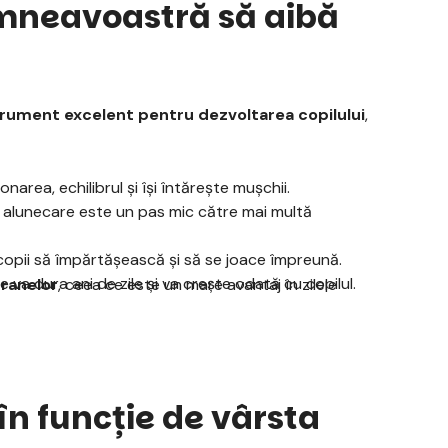
umneavoastră să aibă
trument excelent pentru dezvoltarea copilului
,
area, echilibrul și își întărește mușchii.
 alunecare este un pas mic către mai multă
copii să împărtășească și să se joace împreună.
va dura ani de zile și va crește odată cu copilul.
cranelor
, ceea ce este un mare avantaj în zilele
n funcție de vârsta