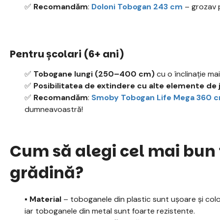
✅
Recomandăm
:
Doloni Tobogan 243 cm
– grozav p
Pentru școlari (6+ ani)
✅
Tobogane lungi (250–400 cm)
cu o înclinație ma
✅
Posibilitatea de extindere cu alte elemente de 
✅
Recomandăm
:
Smoby Tobogan Life Mega 360 
dumneavoastră!
Cum să alegi cel mai bun
grădină?
▪️ Material
– toboganele din plastic sunt ușoare și colo
iar toboganele din metal sunt foarte rezistente.