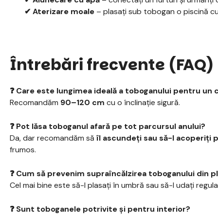
✔ Aterizare moale
– plasați sub tobogan o piscină cu
Întrebări frecvente (FAQ)
❓ Care este lungimea ideală a toboganului pentru un c
Recomandăm
90–120 cm
cu o înclinație sigură.
❓ Pot lăsa toboganul afară pe tot parcursul anului?
Da, dar recomandăm să
îl ascundeți sau să-l acoperiți p
frumos.
❓ Cum să prevenim supraîncălzirea toboganului din pl
Cel mai bine este să-l plasați în umbră sau să-l udați regula
❓ Sunt toboganele potrivite și pentru interior?