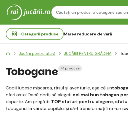
Categorii
produse
Marea reducere de vară
Jucării pentru afară
JUCĂRII PENTRU GRĂDINA
Tob
Tobogane
41 produse
Copiii iubesc mișcarea, râsul și aventurile, așa că un
toboga
oferi asta! Dacă doriți să alegeți
cel mai bun tobogan pe
departe. Am pregătit
TOP sfaturi pentru alegere, sfatur
toboganul la vârsta copilului și să-l transformați într-un
iz