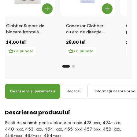
Globber Suport de
Conector Globber
Glob
blocare frontală
cu arc de direcție
pentr
globber pentru
(model nou) pentru
Black
14
,00 lei
28
,00 lei
28
,0
scaun 455, 457,
seria GO•UP / PRIMO
458, 459, 463, 464
/ EVO / MYFREE
+ 3 puncte
+ 6 puncte
+
Descriere și parametrii
Recenzii
Informații despre prod
Descrierea produsului
Piesă de schimb pentru blocarea roșie 423-xxx, 424-xxx,
440-xxx, 453-xxx, 454-xxx, 455-xxx, 457-xxx, 458-xxx,
459-xxx, 463-xxx, 464-xxx