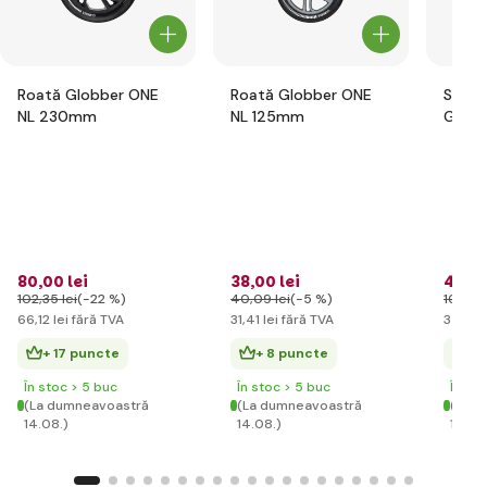
Roată Globber ONE
Roată Globber ONE
Set d
NL 230mm
NL 125mm
Globb
pentru
flori r
80
,00 lei
38
,00 lei
42
,59
102
,35 lei
(-22 %)
40
,09 lei
(-5 %)
102
,35 
66
,12 lei
fără TVA
31
,41 lei
fără TVA
35
,20 
+ 17 puncte
+ 8 puncte
+ 
În stoc > 5 buc
În stoc > 5 buc
În st
(La dumneavoastră
(La dumneavoastră
(La d
14.08.)
14.08.)
14.08