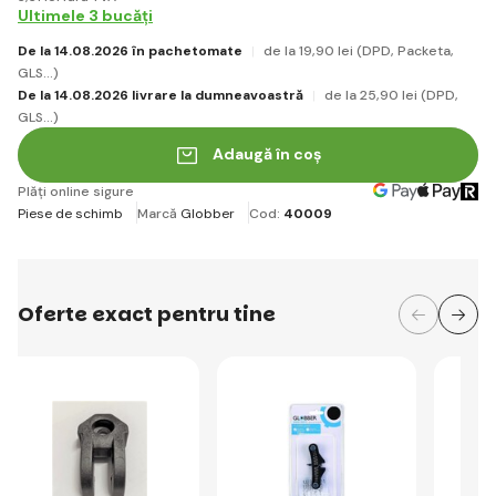
Ultimele 3 bucăți
De la 14.08.2026 în pachetomate
de la 19
,90 lei
(DPD, Packeta,
GLS...)
De la 14.08.2026 livrare la dumneavoastră
de la 25
,90 lei
(DPD,
GLS...)
Adaugă în coș
Plăți online sigure
Piese de schimb
Marcă
Globber
Cod:
40009
Oferte exact pentru tine