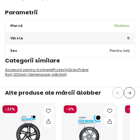
Parametrii
Marcă
Globber
Vârsta
8
Sex
Pentru toți
Categorii similare
Accesorii pentru trotinete
Protecții
Gripy
Frâne
Roți 120mm (dimensiune, mărime)
Alte produse ale mărcii Globber
-22%
-5%
-58%