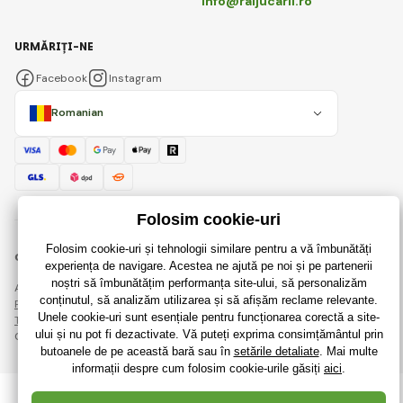
info@raijucarii.ro
URMĂRIȚI-NE
Facebook
Instagram
Romanian
© 2018 - 2026 RaiJucării.ro, Toate drepturile rezervate
Această pagină este protejată prin reCAPTCHA și se aplică
Regulile de protecție a datelor personale
companiile Google și ale lor
Termeni și condiții
.
Crearea de magazine online eficiente de la
RIESENIA