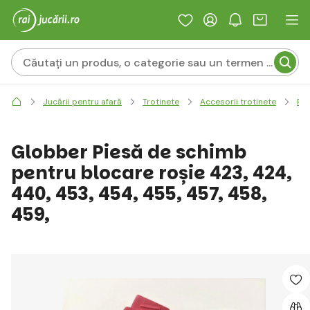
Jucării pentru afară
Trotinete
Accesorii trotinete
Pie
Globber Piesă de schimb
pentru blocare roșie 423, 424,
440, 453, 454, 455, 457, 458,
459,