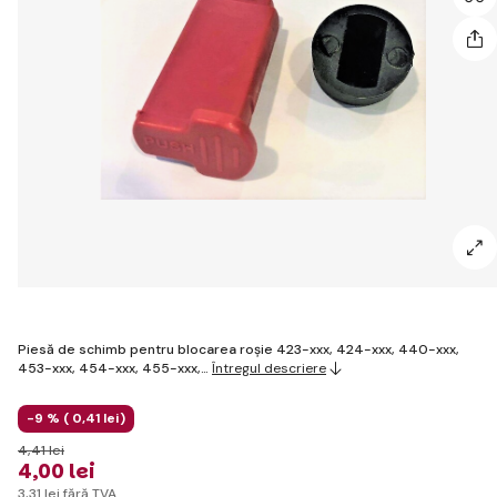
Piesă de schimb pentru blocarea roșie 423-xxx, 424-xxx, 440-xxx,
453-xxx, 454-xxx, 455-xxx,…
Întregul descriere
-9 % (
0
,41 lei
)
4
,41 lei
4
,00 lei
3
,31 lei
fără TVA