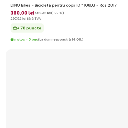
DINO Bikes - Bicicletă pentru copii 10 " 108LG - Roz 2017
360
,00 lei
462
,32 lei
(-22 %)
297
,52 lei
fără TVA
+ 78 puncte
În stoc > 5 buc
(La dumneavoastră 14.08.)