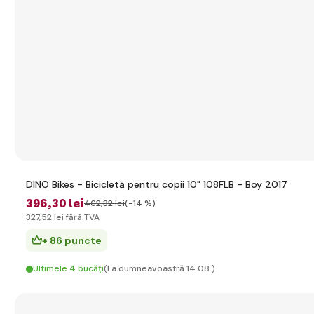
DINO Bikes - Bicicletă pentru copii 10" 108FLB - Boy 2017
396
,30 lei
462
,32 lei
(-14 %)
327
,52 lei
fără TVA
+ 86 puncte
Ultimele 4 bucăți
(La dumneavoastră 14.08.)