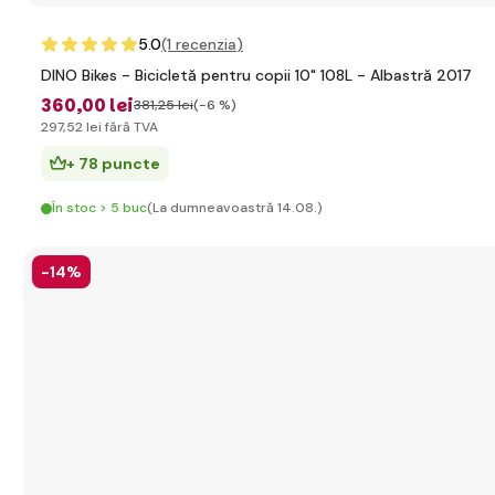
5.0
(1
recenzia
)
DINO Bikes - Bicicletă pentru copii 10" 108L - Albastră 2017
360
,00 lei
381
,25 lei
(-6 %)
297
,52 lei
fără TVA
+ 78 puncte
În stoc > 5 buc
(La dumneavoastră 14.08.)
-14%