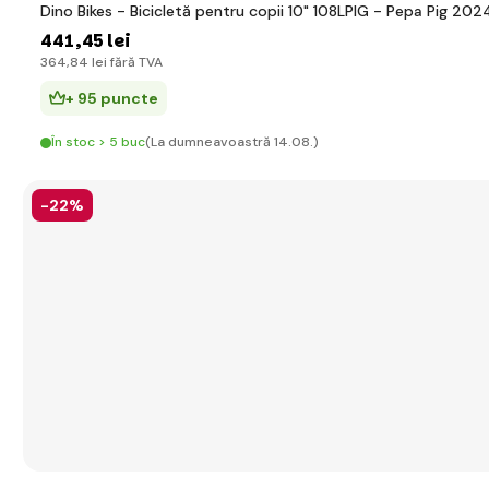
Dino Bikes - Bicicletă pentru copii 10" 108LPIG - Pepa Pig 202
441
,45 lei
364
,84 lei
fără TVA
+ 95 puncte
În stoc > 5 buc
(La dumneavoastră 14.08.)
-22%