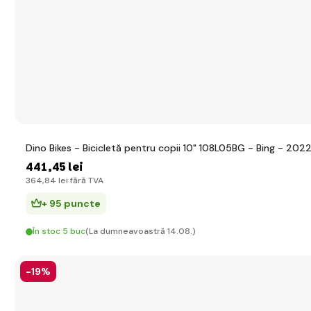
Dino Bikes - Bicicletă pentru copii 10" 108L05BG - Bing - 202
441
,45 lei
364
,84 lei
fără TVA
+ 95 puncte
În stoc 5 buc
(La dumneavoastră 14.08.)
-19%