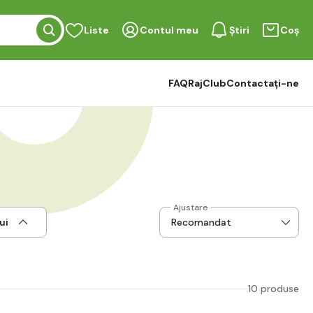
Liste
Contul meu
Știri
Coș
FAQ
RajClub
Contactați-ne
Ajustare
ui
10 produse