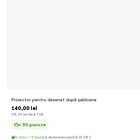
Proiector pentru desenat după șabloane
140
,00 lei
115
,70 lei
fără TVA
+ 30 puncte
În stoc > 5 buc
(La dumneavoastră 13.08.)