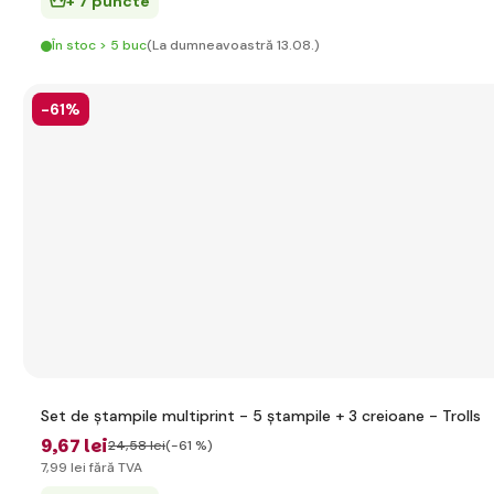
+ 7 puncte
În stoc > 5 buc
(La dumneavoastră 13.08.)
-61%
Set de ștampile multiprint - 5 ștampile + 3 creioane - Trolls
9
,67 lei
24
,58 lei
(-61 %)
7
,99 lei
fără TVA