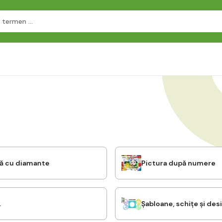
ră cu diamante
Pictura după numere
.
Șabloane, schițe și des