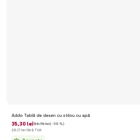
Addo Tablă de desen cu stilou cu apă
35
,30 lei
84
,79 lei
(-58 %)
29
,17 lei
fără TVA