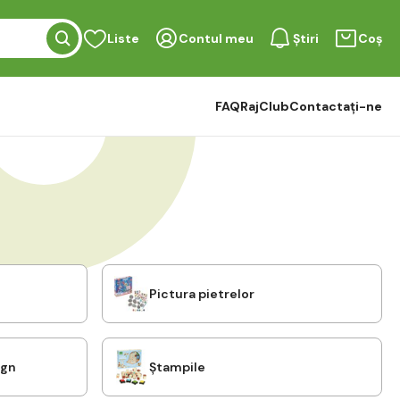
Liste
Contul meu
Știri
Coș
FAQ
RajClub
Contactați-ne
Pictura pietrelor
ign
Ștampile