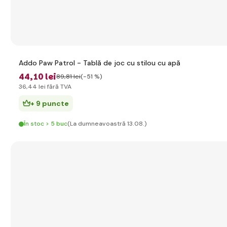
Addo Paw Patrol - Tablă de joc cu stilou cu apă
44
,10 lei
89
,81 lei
(-51 %)
36
,44 lei
fără TVA
+ 9 puncte
În stoc > 5 buc
(La dumneavoastră 13.08.)