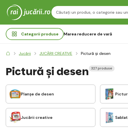
Categorii
produse
Marea reducere de vară
Jucării
JUCĂRII CREATIVE
Pictură și desen
Pictură și desen
327 produse
Planșe de desen
Pictu
Jucării creative
Sablat