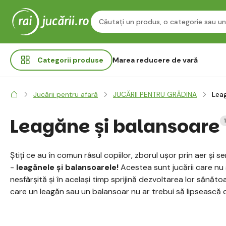
Categorii
produse
Marea reducere de vară
Jucării pentru afară
JUCĂRII PENTRU GRĂDINA
Leag
Leagăne și balansoare
Știți ce au în comun râsul copiilor, zborul ușor prin aer și 
-
leagănele și balansoarele!
Acestea sunt jucării care nu
nesfârșită și în același timp sprijină dezvoltarea lor sănăt
care un leagăn sau un balansoar nu ar trebui să lipsească