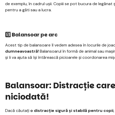
de exemplu, în cadrul ușii. Copiii se pot bucura de legănat 
pentru a găti sau a lucra.
5️⃣ Balansoar pe arc
Acest tip de balansoare îl vedem adesea în locurile de joa
dumneavoastră!
Balansoarul în formă de animal sau mașinu
și îi va ajuta să își întărească picioarele și coordonarea mișc
Balansoar: Distracție car
niciodată!
Dacă căutați
o distracție sigură și stabilă pentru copii