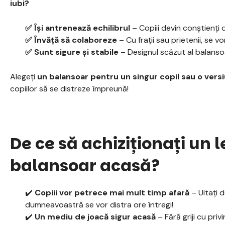
iubi?
✅ Își antrenează echilibrul
– Copiii devin conștienți 
✅ Învăță să colaboreze
– Cu frații sau prietenii, se v
✅ Sunt sigure și stabile
– Designul scăzut al balanso
Alegeți
un balansoar pentru un singur copil sau o ver
copiilor să se distreze împreună!
De ce să achiziționați un
balansoar acasă?
✔️
Copiii vor petrece mai mult timp afară
– Uitați d
dumneavoastră se vor distra ore întregi!
✔️
Un mediu de joacă sigur acasă
– Fără griji cu priv