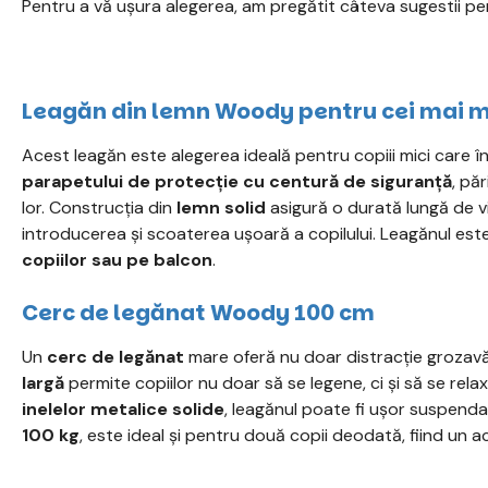
Pentru a vă ușura alegerea, am pregătit câteva sugestii pe
Leagăn din lemn Woody pentru cei mai m
Acest leagăn este alegerea ideală pentru copiii mici care î
parapetului de protecție cu centură de siguranță
, păr
lor. Construcția din
lemn solid
asigură o durată lungă de vi
introducerea și scoaterea ușoară a copilului. Leagănul est
copiilor sau pe balcon
.
Cerc de legănat Woody 100 cm
Un
cerc de legănat
mare oferă nu doar distracție grozavă, 
largă
permite copiilor nu doar să se legene, ci și să se rel
inelelor metalice solide
, leagănul poate fi ușor suspenda
100 kg
, este ideal și pentru două copii deodată, fiind un a