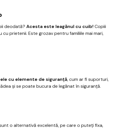
b
opii deodată?
Acesta este leagănul cu cuib!
Copiii
 cu prietenii. Este grozav pentru familiile mai mari,
ele cu elemente de siguranță
, cum ar fi suporturi,
 cădea și se poate bucura de legănat în siguranță.
sunt o alternativă excelentă, pe care o puteți fixa,