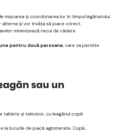
de mișcarea și coordonarea lor în timpul legănatului.
or alterna și vor învăța să joace corect.
arelor minimizează riscul de cădere.
siune pentru două persoane
, care va permite
 leagăn sau un
e tablete și televizor, cu leagănul copiii
ire la locurile de joacă aglomerate. Copiii