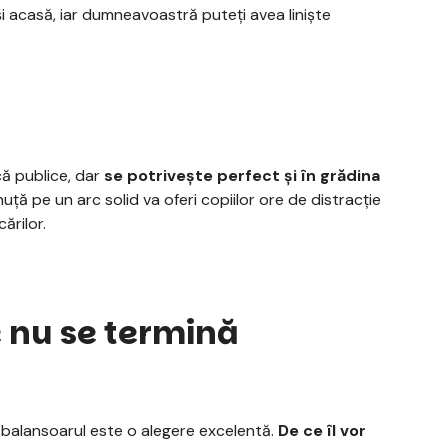
și acasă, iar dumneavoastră puteți avea liniște
că publice, dar
se potrivește perfect și în grădina
ță pe un arc solid va oferi copiilor ore de distracție
ărilor.
e nu se termină
, balansoarul este o alegere excelentă.
De ce îl vor