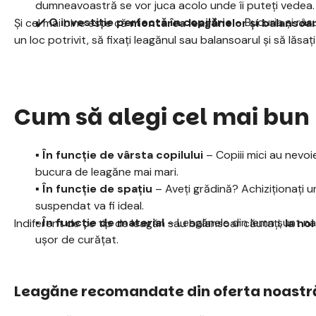
dumneavoastră se vor juca acolo unde îi puteți vedea.
✔️
O investiție perfectă în copilărie
– Bucuria și râs
Și cel mai bine este că
montarea leagănelor și balansoar
un loc potrivit, să fixați leagănul sau balansoarul și să lăsa
Cum să alegi cel mai bun
▪️ În funcție de vârsta copilului
– Copiii mici au nevoi
bucura de leagăne mai mari.
▪️ În funcție de spațiu
– Aveți grădină? Achiziționați 
suspendat va fi ideal.
▪️ În funcție de material
– Leagănele din lemn sunt nat
Indiferent de ce tip de leagăn sau balansoar căutați,
la noi
ușor de curățat.
Leagăne recomandate din oferta noastr