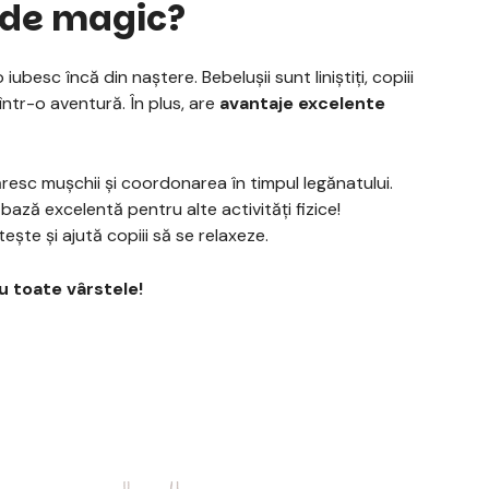
 de magic?
 iubesc încă din naștere. Bebeluşii sunt liniștiți, copiii
 într-o aventură. În plus, are
avantaje excelente
tăresc mușchii și coordonarea în timpul legănatului.
bază excelentă pentru alte activități fizice!
tește și ajută copiii să se relaxeze.
u toate vârstele!