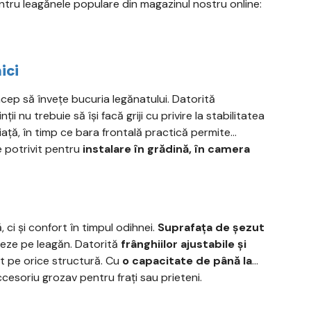
ntru leagănele populare din magazinul nostru online:
ici
ncep să învețe bucuria legănatului. Datorită
inții nu trebuie să își facă griji cu privire la stabilitatea
ață, în timp ce bara frontală practică permite
e potrivit pentru
instalare în grădină, în camera
ci și confort în timpul odihnei.
Suprafața de șezut
axeze pe leagăn. Datorită
frânghiilor ajustabile și
t pe orice structură. Cu
o capacitate de până la
ccesoriu grozav pentru frați sau prieteni.