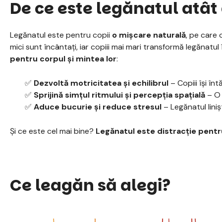
De ce este legănatul atât
Legănatul este pentru copii
o mișcare naturală
, pe care o
mici sunt încântați, iar copiii mai mari transformă legănatul
pentru corpul și mintea lor
:
✅
Dezvoltă motricitatea și echilibrul
– Copiii își în
✅
Sprijină simțul ritmului și percepția spațială
– O 
✅
Aduce bucurie și reduce stresul
– Legănatul liniș
Și ce este cel mai bine?
Legănatul este distracție pentr
Ce leagăn să alegi?