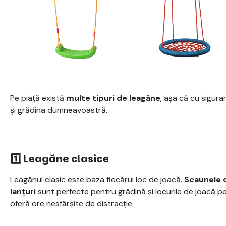
Pe piață există
multe tipuri de leagăne
, așa că cu sigura
și grădina dumneavoastră.
1️⃣ Leagăne clasice
Leagănul clasic este baza fiecărui loc de joacă.
Scaunele d
lanțuri
sunt perfecte pentru grădină și locurile de joacă pent
oferă ore nesfârșite de distracție.