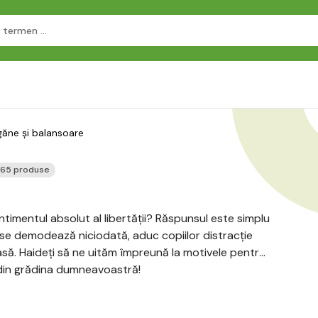
ăne și balansoare
165 produse
sentimentul absolut al libertății? Răspunsul este simplu
 se demodează niciodată, aduc copiilor distracție
oasă. Haideți să ne uităm împreună la motivele pentru
 din grădina dumneavoastră!