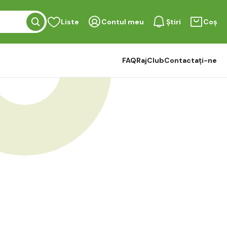
Liste
Contul meu
Știri
Coș
FAQ
RajClub
Contactați-ne