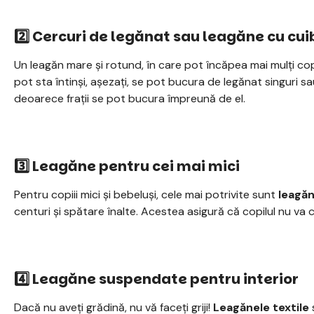
2️⃣ Cercuri de legănat sau leagăne cu cui
Un leagăn mare și rotund, în care pot încăpea mai mulți c
pot sta întinși, așezați, se pot bucura de legănat singuri sau
deoarece frații se pot bucura împreună de el.
3️⃣ Leagăne pentru cei mai mici
Pentru copiii mici și bebeluși, cele mai potrivite sunt
leagăn
centuri și spătare înalte. Acestea asigură că copilul nu va
4️⃣ Leagăne suspendate pentru interior
Dacă nu aveți grădină, nu vă faceți griji!
Leagănele textile