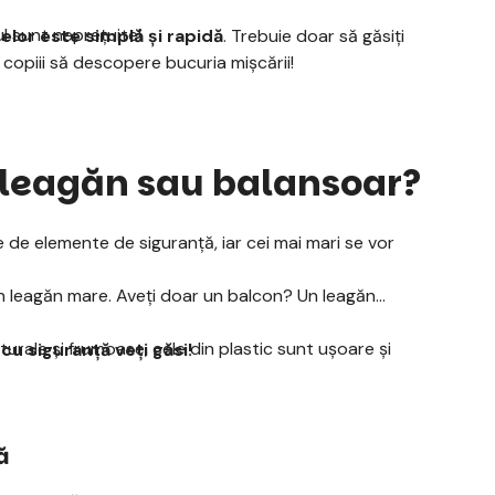
ul sunt neprețuite!
elor este simplă și rapidă
. Trebuie doar să găsiți
ți copiii să descopere bucuria mișcării!
 leagăn sau balansoar?
e de elemente de siguranță, iar cei mai mari se vor
un leagăn mare. Aveți doar un balcon? Un leagăn
urale și frumoase, cele din plastic sunt ușoare și
 cu siguranță veți găsi!
ă