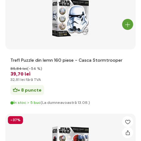
Trefl Puzzle din lemn 160 piese - Casca Stormtrooper
85
,84 lei
(-54 %)
39
,70 lei
32
,81 lei
fără TVA
+ 8 puncte
În stoc > 5 buc
(La dumneavoastră 13.08.)
-37%