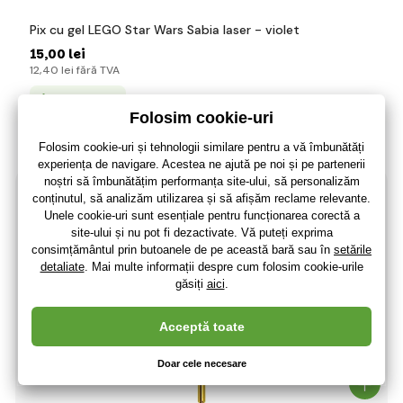
Pix cu gel LEGO Star Wars Sabia laser - violet
15
,00 lei
12
,40 lei
fără TVA
+ 3 puncte
Ultimele 3 bucăți
(La dumneavoastră 13.08.)