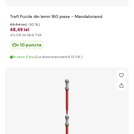
Trefl Puzzle din lemn 160 piese - Mandalorianul
69
,54 lei
(-30 %)
48
,49 lei
40
,08 lei
fără TVA
+ 10 puncte
În stoc 5 buc
(La dumneavoastră 13.08.)