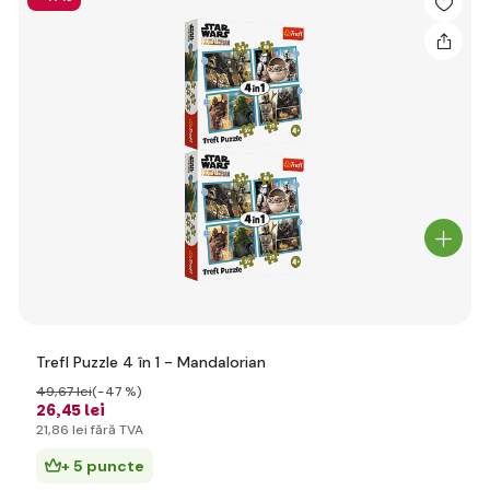
Trefl Puzzle 4 în 1 - Mandalorian
49
,67 lei
(-47 %)
26
,45 lei
21
,86 lei
fără TVA
+ 5 puncte