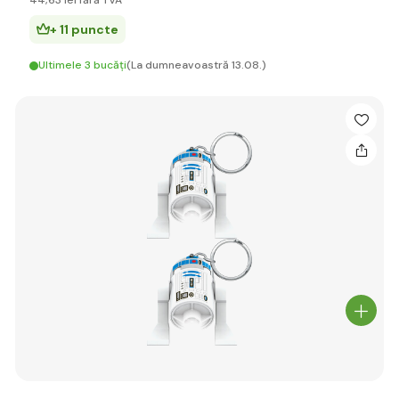
44
,63 lei
fără TVA
+ 11 puncte
Ultimele 3 bucăți
(La dumneavoastră 13.08.)