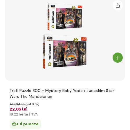
Trefl Puzzle 300 - Mystery Baby Yoda / Lucasfilm Star
Wars The Mandalorian
40
,64 lei
(-46 %)
22
,05 lei
18
,22 lei
fără TVA
+ 4 puncte