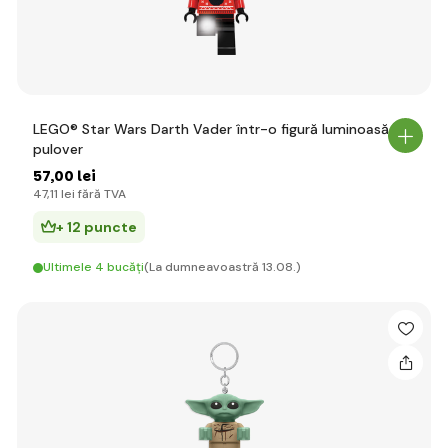
LEGO® Star Wars Darth Vader într-o figură luminoasă cu
pulover
57
,00 lei
47
,11 lei
fără TVA
+ 12 puncte
Ultimele 4 bucăți
(La dumneavoastră 13.08.)