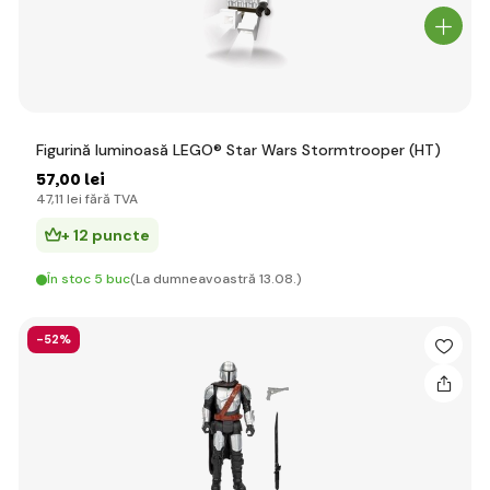
Figurină luminoasă LEGO® Star Wars Stormtrooper (HT)
57
,00 lei
47
,11 lei
fără TVA
+ 12 puncte
În stoc 5 buc
(La dumneavoastră 13.08.)
-52%