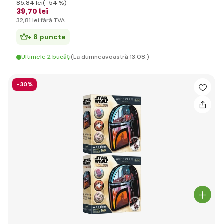
85
,84 lei
(-54 %)
39
,70 lei
32
,81 lei
fără TVA
+ 8 puncte
Ultimele 2 bucăți
(La dumneavoastră 13.08.)
-30%