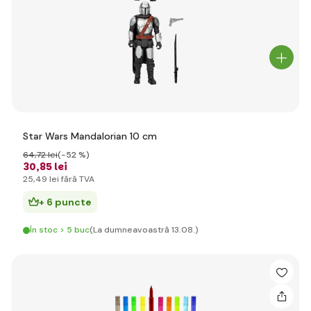
Star Wars Mandalorian 10 cm
64
,72 lei
(-52 %)
30
,85 lei
25
,49 lei
fără TVA
+ 6 puncte
În stoc > 5 buc
(La dumneavoastră 13.08.)