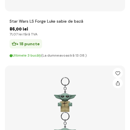
Star Wars LS Forge Luke sabie de bază
86
,00 lei
71
,07 lei
fără TVA
+ 18 puncte
Ultimele 3 bucăți
(La dumneavoastră 13.08.)