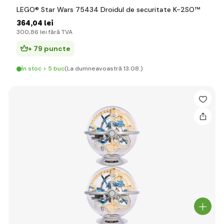
LEGO® Star Wars 75434 Droidul de securitate K-2SO™
364
,04 lei
300
,86 lei
fără TVA
+ 79 puncte
În stoc > 5 buc
(La dumneavoastră 13.08.)