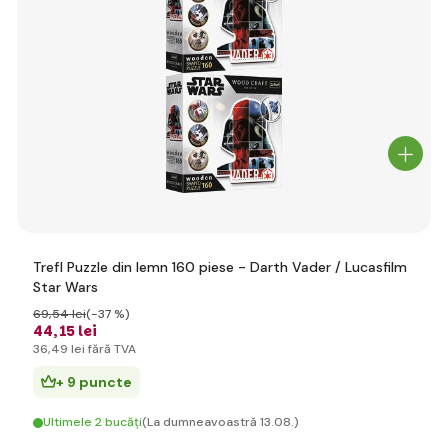
Trefl Puzzle din lemn 160 piese - Darth Vader / Lucasfilm
Star Wars
69
,54 lei
(-37 %)
44
,15 lei
36
,49 lei
fără TVA
+ 9 puncte
Ultimele 2 bucăți
(La dumneavoastră 13.08.)