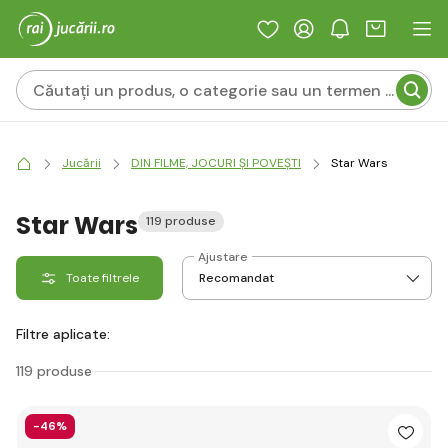
Jucării
DIN FILME, JOCURI ȘI POVEȘTI
Star Wars
Star Wars
119 produse
Ajustare
Toate filtrele
Filtre aplicate:
119 produse
-46%