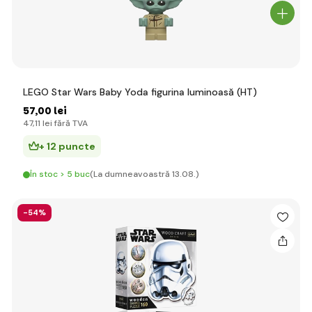
LEGO Star Wars Baby Yoda figurina luminoasă (HT)
57
,00 lei
47
,11 lei
fără TVA
+ 12 puncte
În stoc > 5 buc
(La dumneavoastră 13.08.)
-54%