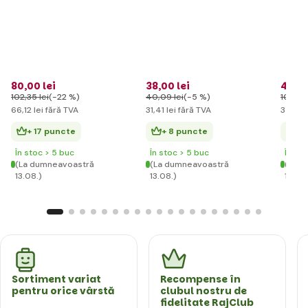
flori r
80
,00 lei
38
,00 lei
42
,59
102
,35 lei
(-22 %)
40
,09 lei
(-5 %)
102
,35 
66
,12 lei
fără TVA
31
,41 lei
fără TVA
35
,20 
+ 17 puncte
+ 8 puncte
+ 
În stoc > 5 buc
În stoc > 5 buc
În st
(La dumneavoastră
(La dumneavoastră
(La d
13.08.)
13.08.)
13.08.
Sortiment variat
Recompense în
pentru orice vârstă
clubul nostru de
fidelitate RajClub