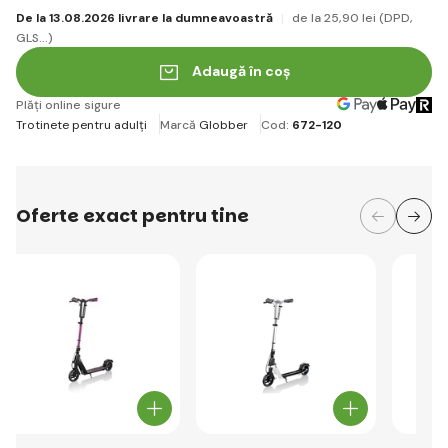
De la 13.08.2026 livrare la dumneavoastră
de la 25
,90 lei
(DPD,
GLS...)
Adaugă în coș
Plăți online sigure
Trotinete pentru adulți
Marcă
Globber
Cod:
672-120
Oferte exact pentru tine