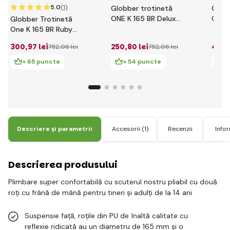
5.0
(1)
Globber trotinetă
Glob
ONE K 165 BR Deluxe
ONE 
Globber Trotinetă
White cu amortizor
DUO 
One K 165 BR Ruby
față și frână,
cu amortizor față și
300
,97 lei
250
,80 lei
401
,
752
,06 lei
752
,06 lei
capacitate 100kg
frână, capacitate
100kg
+ 65 puncte
+ 54 puncte
+
Descriere și parametrii
Accesorii
(1)
Recenzii
Info
Descrierea produsului
Plimbare super confortabilă cu scuterul nostru pliabil cu două
roți cu frână de mână pentru tineri și adulți de la 14 ani
Suspensie față, roțile din PU de înaltă calitate cu
reflexie ridicată au un diametru de 165 mm și o