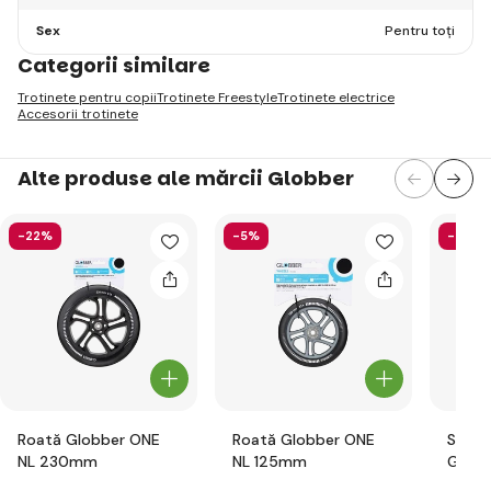
Sex
Pentru toți
Categorii similare
Trotinete pentru copii
Trotinete Freestyle
Trotinete electrice
Accesorii trotinete
Alte produse ale mărcii Globber
-22%
-5%
-58%
Roată Globber ONE
Roată Globber ONE
Set d
NL 230mm
NL 125mm
Globb
pentru