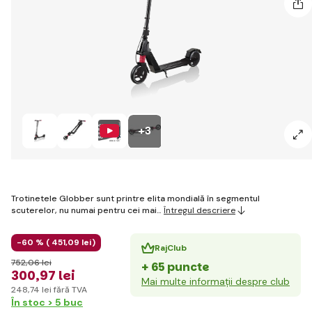
+3
Trotinetele Globber sunt printre elita mondială în segmentul
scuterelor, nu numai pentru cei mai…
Întregul descriere
-60 % (
451
,09 lei
)
RajClub
752
,06 lei
+ 65 puncte
300
,97 lei
Mai multe informații despre club
248
,74 lei
fără TVA
În stoc > 5 buc