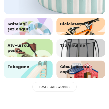
Saltele și
Biciclete
șezlonguri
Atv-uri cu
Trambuline
pedale
Tobogane
Căsuțe pentru
copii
TOATE CATEGORIILE