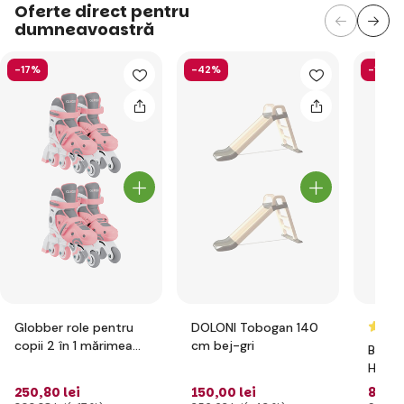
Oferte direct pentru
dumneavoastră
-17%
-42%
-15%
Globber role pentru
DOLONI Tobogan 140
copii 2 în 1 mărimea
cm bej-gri
BERG 
26-29 Pastel Pink -
Handb
White
250
,80 lei
150
,00 lei
827
,8