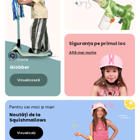
Siguranța pe primul loc
Află mai multe
Trotinete
Globber
Vizualizează
Pentru cei mici și mari
Noutăți de la
Squishmallows
Vizualizați