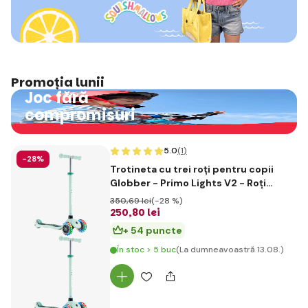
Promoția lunii
Joc fără
compromisuri
5.0
(1
)
-28%
Trotineta cu trei roți pentru copii
Globber - Primo Lights V2 - Roți
iluminate - Dark Mint
350
,69 lei
(-28 %)
250
,80 lei
+ 54 puncte
În stoc > 5 buc
(La dumneavoastră 13.08.)