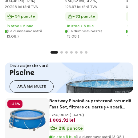
303
,38 lei
(-17 %)
256
,62 lei
(-42 %)
976
,57
207
,28 lei
fără TVA
123
,97 lei
fără TVA
684
,15
+ 54 puncte
+ 32 puncte
+ 
În stoc > 5 buc
În stoc > 5 buc
Ultim
(La dumneavoastră
(La dumneavoastră
(La d
13.08.)
13.08.)
13.08.
Distracție de vară
Piscine
AFLĂ MAI MULTE
Bestway Piscină supraterană rotundă
-43%
Fast Set, filtrare cu cartuș + scară
diametru 4,57m x 122 cm
1 750
,96 lei
(-43 %)
1 002
,91 lei
+ 218 puncte
În stoc 5 buc
(La dumneavoastră 13.08.)