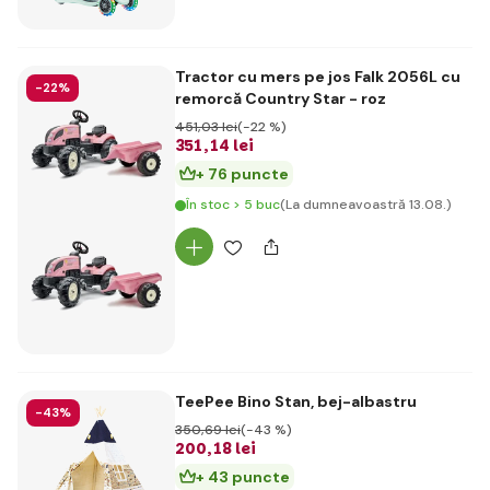
Tractor cu mers pe jos Falk 2056L cu
-22%
remorcă Country Star - roz
451
,03 lei
(-22 %)
351
,14 lei
+ 76 puncte
În stoc > 5 buc
(La dumneavoastră 13.08.)
TeePee Bino Stan, bej-albastru
-43%
350
,69 lei
(-43 %)
200
,18 lei
+ 43 puncte