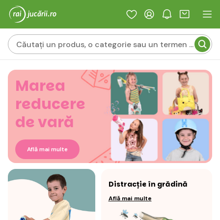
Marea
reducere
de vară
Află mai multe
Distracție în grădină
Află mai multe