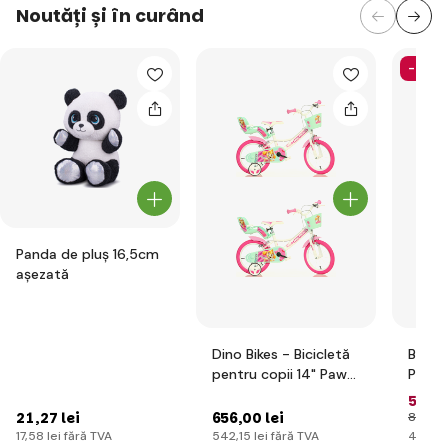
Noutăți și în curând
-35%
Panda de pluș 16,5cm
așezată
Dino Bikes - Bicicletă
Bestw
pentru copii 14" Paw
Poart
Patrol
apă 1
55
,09
21
,27 lei
656
,00 lei
84
,79 
17
,58 lei
fără TVA
542
,15 lei
fără TVA
45
,53 