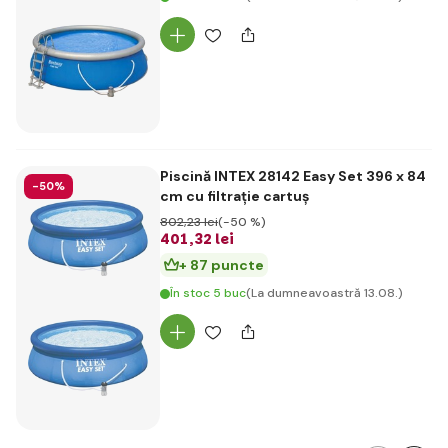
Piscină INTEX 28142 Easy Set 396 x 84
-50%
cm cu filtrație cartuș
802
,23 lei
(-50 %)
401
,32 lei
+ 87 puncte
În stoc 5 buc
(La dumneavoastră 13.08.)