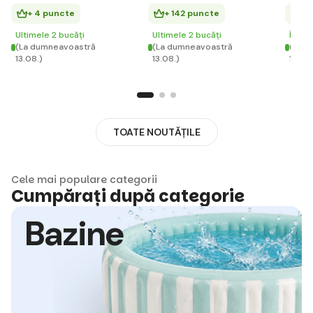
+ 4 puncte
+ 142 puncte
+ 
Ultimele 2 bucăți
Ultimele 2 bucăți
În st
(La dumneavoastră
(La dumneavoastră
(La d
13.08.)
13.08.)
13.08.
TOATE NOUTĂȚILE
Cele mai populare categorii
Cumpărați după categorie
Bazine