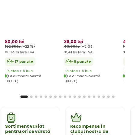
pentru
flori r
80
,00 lei
38
,00 lei
42
,59
102
,35 lei
(-22 %)
40
,09 lei
(-5 %)
102
,35 
66
,12 lei
fără TVA
31
,41 lei
fără TVA
35
,20 
+ 17 puncte
+ 8 puncte
+ 
În stoc > 5 buc
În stoc > 5 buc
În st
(La dumneavoastră
(La dumneavoastră
(La d
13.08.)
13.08.)
13.08.
Sortiment variat
Recompense în
pentru orice vârstă
clubul nostru de