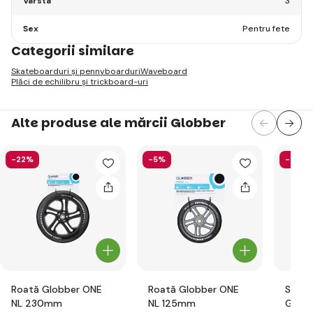
Vârsta
3
Sex
Pentru fete
Categorii similare
Skateboarduri și pennyboarduri
Waveboard
Plăci de echilibru și trickboard-uri
Alte produse ale mărcii Globber
-22%
-5%
-58%
Roată Globber ONE
Roată Globber ONE
Set d
NL 230mm
NL 125mm
Globb