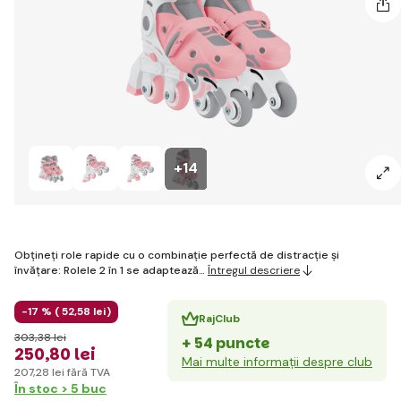
+14
Obțineți role rapide cu o combinație perfectă de distracție și
învățare: Rolele 2 în 1 se adaptează…
Întregul descriere
-17 % (
52
,58 lei
)
RajClub
303
,38 lei
+ 54 puncte
250
,80 lei
Mai multe informații despre club
207
,28 lei
fără TVA
În stoc > 5 buc