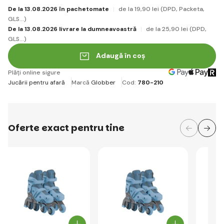
De la 13.08.2026 în pachetomate
de la 19
,90 lei
(DPD, Packeta,
GLS...)
De la 13.08.2026 livrare la dumneavoastră
de la 25
,90 lei
(DPD,
GLS...)
Adaugă în coș
Plăți online sigure
Jucării pentru afară
Marcă
Globber
Cod:
780-210
Oferte exact pentru tine