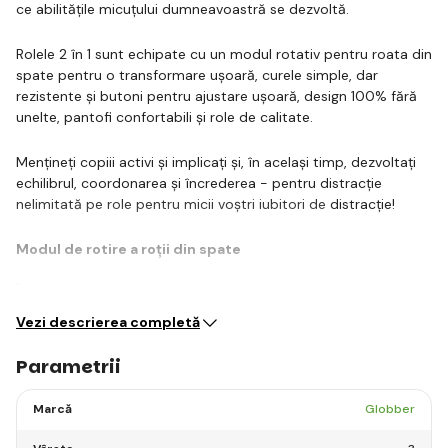
ce abilitățile micuțului dumneavoastră se dezvoltă.
Rolele 2 în 1 sunt echipate cu un modul rotativ pentru roata din
spate pentru o transformare ușoară, curele simple, dar
rezistente și butoni pentru ajustare ușoară, design 100% fără
unelte, pantofi confortabili și role de calitate.
Mențineți copiii activi și implicați și, în același timp, dezvoltați
echilibrul, coordonarea și încrederea - pentru distracție
nelimitată pe role pentru micii voștri iubitori de distracție!
Modul de rotire a roții din spate
Învățați și rotiți-vă în stil skate!…
Vezi descrierea completă
Parametrii
Marcă
Globber