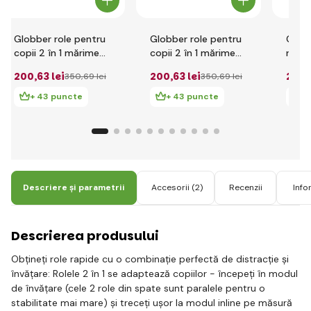
Globber role pentru
Globber role pentru
Globb
copii 2 în 1 mărime
copii 2 în 1 mărime
rotil
26-29 Blueberry -
30-33 Blueberry -
în 1 
200
,63 lei
200
,63 lei
250
,
350
,69 lei
350
,69 lei
Ash Blue
Ash Blue
Paste
+ 43 puncte
+ 43 puncte
+
Descriere și parametrii
Accesorii
(2)
Recenzii
Info
Descrierea produsului
Obțineți role rapide cu o combinație perfectă de distracție și
învățare: Rolele 2 în 1 se adaptează copiilor - începeți în modul
de învățare (cele 2 role din spate sunt paralele pentru o
stabilitate mai mare) și treceți ușor la modul inline pe măsură