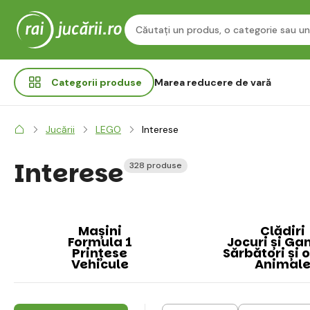
Categorii
produse
Marea reducere de vară
Jucării
LEGO
Interese
Interese
328 produse
Mașini
Clădiri
Formula 1
Jocuri și G
Prințese
Sărbători și 
Vehicule
Animal