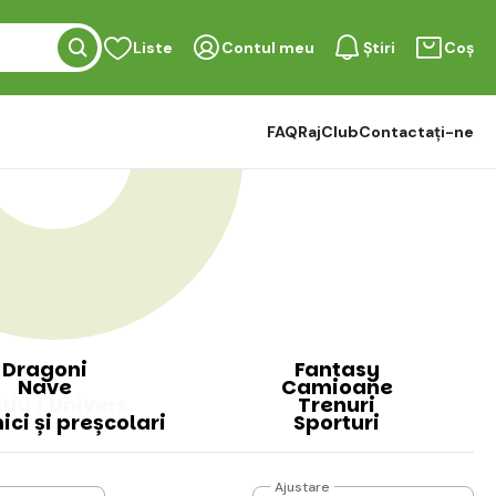
Liste
Contul meu
Știri
Coș
FAQ
RajClub
Contactați-ne
Dragoni
Fantasy
Nave
Camioane
țiu / Univers
Trenuri
ici și preșcolari
Sporturi
Ajustare