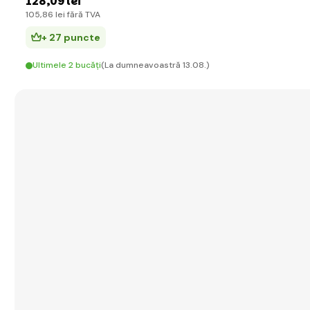
128
,09 lei
105
,86 lei
fără TVA
+ 27 puncte
Ultimele 2 bucăți
(La dumneavoastră 13.08.)