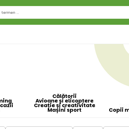
Călătorii
aming
Avioane și elicoptere
ocazii
Creație și creativitate
Spa
e
Mașini sport
Copii m