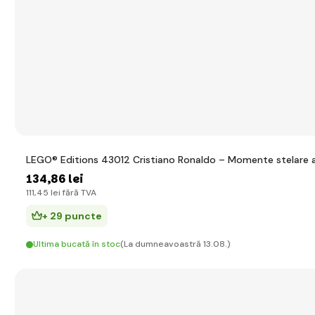
LEGO® Editions 43012 Cristiano Ronaldo – Momente stelare al
134
,86 lei
111
,45 lei
fără TVA
+ 29 puncte
Ultima bucată în stoc
(La dumneavoastră 13.08.)