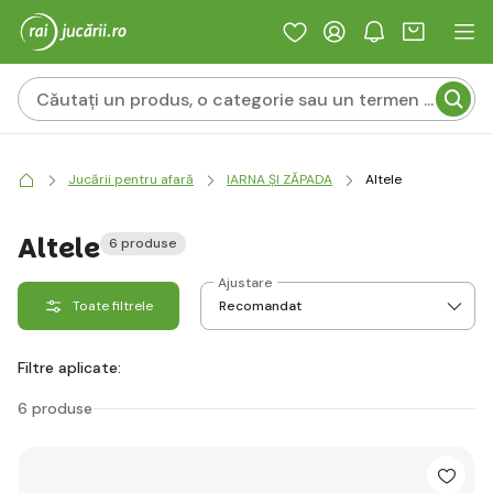
Jucării pentru afară
IARNA ȘI ZĂPADA
Altele
Altele
6 produse
Ajustare
Toate filtrele
Filtre aplicate:
6 produse