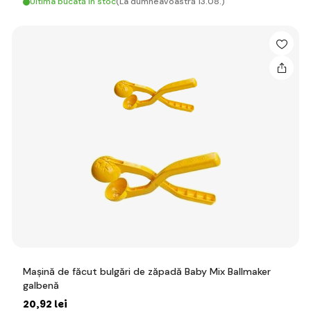
Ultima bucată în stoc
(La dumneavoastră 13.08.)
Mașină de făcut bulgări de zăpadă Baby Mix Ballmaker
galbenă
20
,92 lei