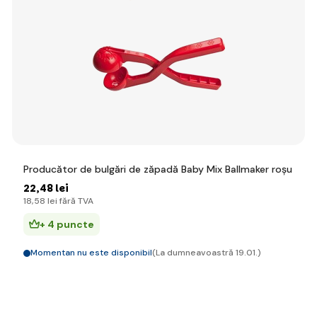
Producător de bulgări de zăpadă Baby Mix Ballmaker roșu
22
,48 lei
18
,58 lei
fără TVA
+ 4 puncte
Momentan nu este disponibil
(La dumneavoastră 19.01.)