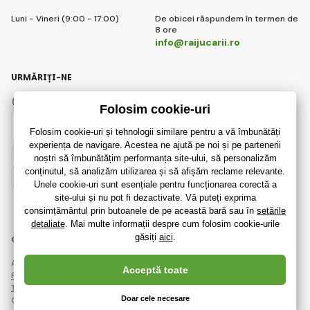
Luni - Vineri (9:00 - 17:00)
De obicei răspundem în termen de
8 ore
info@raijucarii.ro
URMĂRIȚI-NE
Facebook
Instagram
Romanian
© 2018 - 2026 RaiJucării.ro, Toate drepturile rezervate
Această pagină este protejată prin reCAPTCHA și se aplică
Regulile de protecție a datelor personale
companiile Google și ale lor
Termeni și condiții
.
Crearea de magazine online eficiente de la
RIESENIA