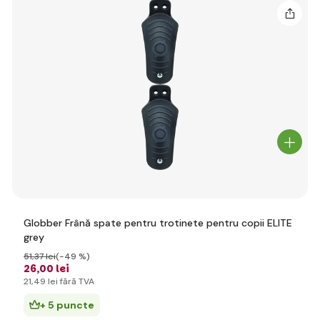
Globber Frână spate pentru trotinete pentru copii ELITE
grey
51
,37 lei
(-49 %)
26
,00 lei
21
,49 lei
fără TVA
+ 5 puncte