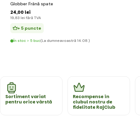
Globber Frână spate
24
,00 lei
19
,83 lei
fără TVA
+ 5 puncte
În stoc > 5 buc
(La dumneavoastră 14.08.)
Sortiment variat
Recompense în
pentru orice vârstă
clubul nostru de
fidelitate RajClub