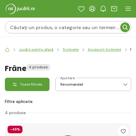
Jucării pentru afară
Trotinete
Accesorii trotinete
Fr
Frâne
4 produse
Ajustare
Toate filtrele
Filtre aplicate:
4 produse
-49%