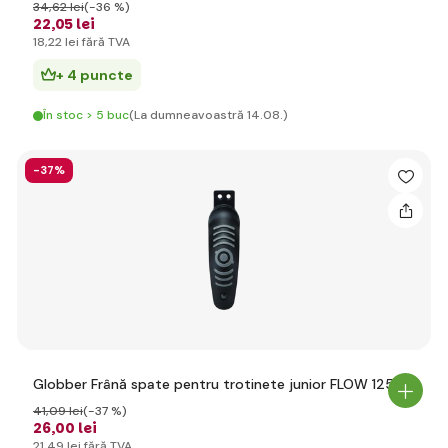
34
,62 lei
(-36 %)
22
,05 lei
18
,22 lei
fără TVA
+ 4 puncte
În stoc > 5 buc
(La dumneavoastră 14.08.)
-37%
Globber Frână spate pentru trotinete junior FLOW 125
41
,09 lei
(-37 %)
26
,00 lei
21
,49 lei
fără TVA