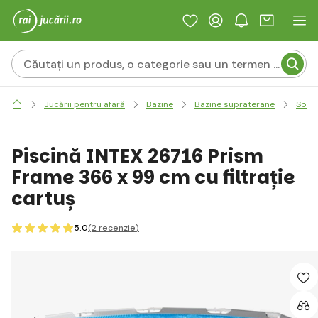
Jucării pentru afară
Bazine
Bazine supraterane
Solid
Piscină INTEX 26716 Prism
Frame 366 x 99 cm cu filtrație
cartuș
5.0
(2
recenzie
)