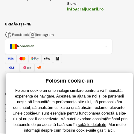
8 ore
info@raijucarii.ro
URMĂRIȚI-NE
Facebook
Instagram
Romanian
© 2018 - 2026 RaiJucării.ro, Toate drepturile rezervate
Această pagină este protejată prin reCAPTCHA și se aplică
Regulile de protecție a datelor personale
companiile Google și ale lor
Termeni și condiții
.
Crearea de magazine online eficiente de la
RIESENIA