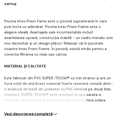
cartuș
Piscina Intex Prism Fame este o piscină supraterană în care
poți înota cu adevărat. Piscina Intex Prism Frame este o
alegere ideală. Avantajele sale incontestabile includ
asamblarea ușoară, construcția stabilă - un cadru metalic unic
nou dezvoltat și un design plăcut. Relaxați-vă în piscinele
noastre Intex Prism Frame. În piscină, există intrări pentru a
conecta filtrarea cu nisip sau cartuș.
MATERIAL ȘI CALITATE
:
Este fabricat din PVC SUPER-TOUGH® cu trei straturi și are un
fund solid de vinil.Acest material foarte rezistent constă dintr-
o țesătură de bază din poliester cu PVC laminat pe două fețe,
rezistent. SUPER-TOUGH® este rezistent la apa sarata si
deosebit de rezistent la abraziune, impact si lumina solara.
Tot…
Vezi descrierea completă