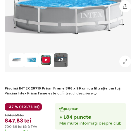
+3
Piscină INTEX 26716 Prism Frame 366 x 99 cm cu filtrație cartuș
Piscina Intex Prism Fame este o…
Întregul descriere
-37 % (
501
,76 lei
)
RajClub
1 349
,59 lei
+ 184 puncte
847
,83 lei
Mai multe informații despre club
700
,69 lei
fără TVA