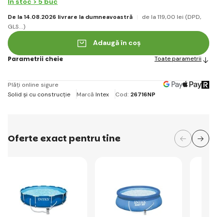
În stoc > 5 buc
De la 14.08.2026 livrare la dumneavoastră
de la 119
,00 lei
(DPD,
GLS...)
Adaugă în coș
Parametrii cheie
Toate parametrii
Plăți online sigure
Solid și cu construcție
Marcă
Intex
Cod:
26716NP
Oferte exact pentru tine