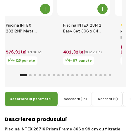
Piscină INTEX
Piscină INTEX 28142
28212NP Metal
Easy Set 396 x 84
Pisci
Frame 366 x 76 cm
cm cu filtrație cartuș
INTE
cu filtrație cartuș
Pris
1 49
cu fi
576
,91 lei
401
,32 lei
lei
971
,96 lei
802
,23 lei
+ 125 puncte
+ 87 puncte
+
Descriere și parametrii
Accesorii
(15)
Recenzii
(2)
Descrierea produsului
Piscină INTEX 26716 Prism Frame 366 x 99 cm cu filtrație