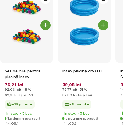
Set de bile pentru
Intex piscină crystal
Intex 
piscină Intex
61cm
75
,21 lei
39
,08 lei
8
,98 
92
,06 lei
(-18 %)
79
,77 lei
(-51 %)
14
,90 l
62
,15 lei
fără TVA
32
,30 lei
fără TVA
7
,42 le
+ 16 puncte
+ 8 puncte
+ 
În stoc > 5 buc
În stoc > 5 buc
În st
(La dumneavoastră
(La dumneavoastră
(La d
14.08.)
14.08.)
14.08