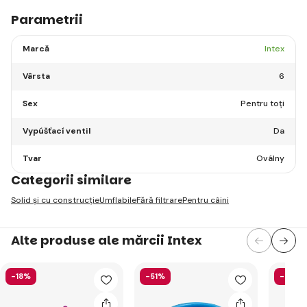
Parametrii
Marcă
Intex
Vârsta
6
Sex
Pentru toți
Vypúšťací ventil
Da
Tvar
Oválny
Categorii similare
Solid și cu construcție
Umflabile
Fără filtrare
Pentru câini
Alte produse ale mărcii Intex
-18%
-51%
-40%