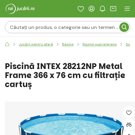
Jucării pentru afară
Bazine
Bazine supraterane
Solid
Piscină INTEX 28212NP Metal
Frame 366 x 76 cm cu filtrație
cartuș