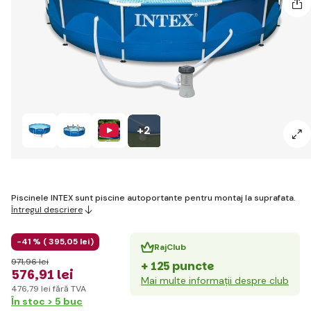
+2
Piscinele INTEX sunt piscine autoportante pentru montaj la suprafata.
Întregul descriere
-41 % (
395
,05 lei
)
RajClub
971
,96 lei
+ 125 puncte
576
,91 lei
Mai multe informații despre club
476
,79 lei
fără TVA
În stoc > 5 buc