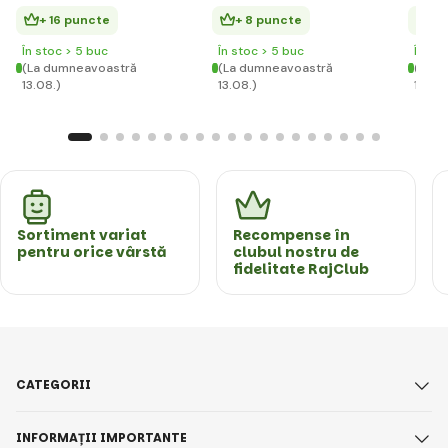
+ 16 puncte
+ 8 puncte
+ 
În stoc > 5 buc
În stoc > 5 buc
În st
(La dumneavoastră
(La dumneavoastră
(La d
13.08.)
13.08.)
13.08.
Sortiment variat
Recompense în
pentru orice vârstă
clubul nostru de
fidelitate RajClub
CATEGORII
INFORMAȚII IMPORTANTE