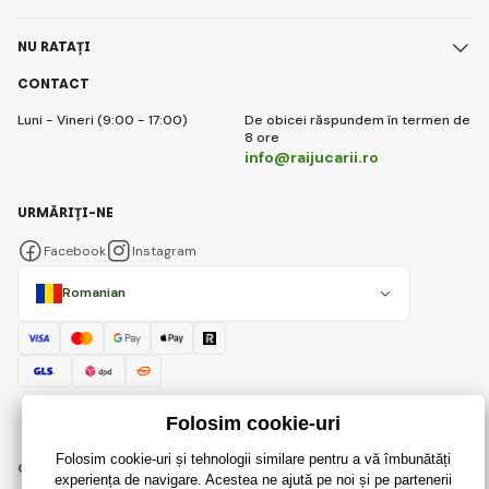
NU RATAȚI
CONTACT
Luni - Vineri (9:00 - 17:00)
De obicei răspundem în termen de
8 ore
info@raijucarii.ro
URMĂRIȚI-NE
Facebook
Instagram
Romanian
© 2018 - 2026 RaiJucării.ro, Toate drepturile rezervate