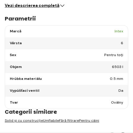
Vezi descrierea completă
Parametrii
Marcă
Intex
Vârsta
6
Sex
Pentru toți
Objem
6503 l
Hrúbka materiálu
0.5 mm
Vypúšťací ventil
Da
Tvar
Oválny
Categorii similare
Solid și cu construcție
Umflabile
Fără filtrare
Pentru câini