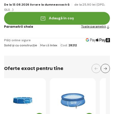
De la 13.08.2026 livrare la dumneavoastră
de la 25
,90 lei
(DPD,
GLS...)
Adaugă în coș
Parametrii cheie
Toate parametrii
Plăți online sigure
Solid și cu construcție
Marcă
Intex
Cod:
28212
Oferte exact pentru tine