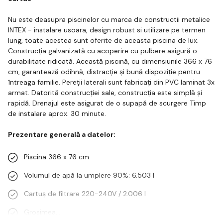
Nu este deasupra piscinelor cu marca de constructii metalice
INTEX - instalare usoara, design robust si utilizare pe termen
lung, toate acestea sunt oferite de aceasta piscina de lux.
Construcția galvanizată cu acoperire cu pulbere asigură o
durabilitate ridicată. Această piscină, cu dimensiunile 366 x 76
cm, garantează odihnă, distracție și bună dispoziție pentru
întreaga familie. Pereții laterali sunt fabricați din PVC laminat 3x
armat. Datorită construcției sale, construcția este simplă și
rapidă. Drenajul este asigurat de o supapă de scurgere Timp
de instalare aprox. 30 minute.
Prezentare generală a datelor:
Piscina 366 x 76 cm
Volumul de apă la umplere 90%: 6.503 l
Cartuș de filtrare 220-240V / 2.006 l
Grosimea…