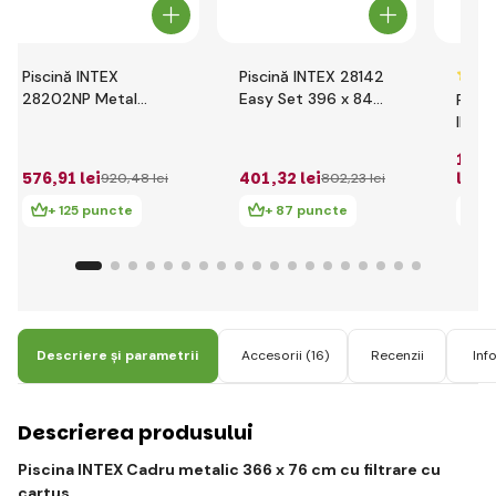
Piscină INTEX
Piscină INTEX 28142
28202NP Metal
Easy Set 396 x 84
Pisci
Frame 305 x 76 cm
cm cu filtrație cartuș
INTE
cu filtrație cartuș
Pris
1 49
cu fi
576
,91 lei
401
,32 lei
lei
920
,48 lei
802
,23 lei
+ 125 puncte
+ 87 puncte
+
Descriere și parametrii
Accesorii
(16)
Recenzii
Inf
Descrierea produsului
Piscina INTEX Cadru metalic 366 x 76 cm cu filtrare cu
cartus