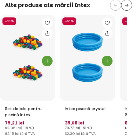
Alte produse ale mărcii Intex
-18%
-51%
-40%
Set de bile pentru
Intex piscină crystal
Intex 
piscină Intex
61cm
75
,21 lei
39
,08 lei
8
,98 
92
,06 lei
(-18 %)
79
,77 lei
(-51 %)
14
,90 l
62
,15 lei
fără TVA
32
,30 lei
fără TVA
7
,42 le