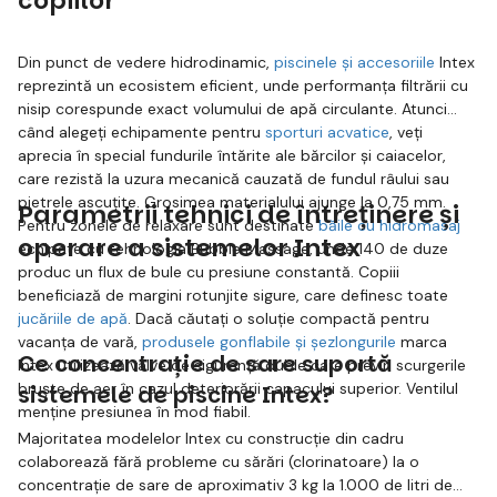
copiilor
Din punct de vedere hidrodinamic,
piscinele și accesoriile
Intex
reprezintă un ecosistem eficient, unde performanța filtrării cu
nisip corespunde exact volumului de apă circulante. Atunci
când alegeți echipamente pentru
sporturi acvatice
, veți
aprecia în special fundurile întărite ale bărcilor și caiacelor,
care rezistă la uzura mecanică cauzată de fundul râului sau
pietrele ascuțite. Grosimea materialului ajunge la 0,75 mm.
Parametrii tehnici de întreținere și
Pentru zonele de relaxare sunt destinate
băile cu hidromasaj
operare a sistemelor Intex
echipate cu tehnologia Bubble Massage, unde 140 de duze
produc un flux de bule cu presiune constantă. Copiii
beneficiază de margini rotunjite sigure, care definesc toate
jucăriile de apă
. Dacă căutați o soluție compactă pentru
vacanța de vară,
produsele gonflabile și șezlongurile
marca
Ce concentrație de sare suportă
Intex utilizează valve de siguranță duble care previn scurgerile
bruște de aer în cazul deteriorării capacului superior. Ventilul
sistemele de piscine Intex?
menține presiunea în mod fiabil.
Majoritatea modelelor Intex cu construcție din cadru
colaborează fără probleme cu sărări (clorinatoare) la o
concentrație de sare de aproximativ 3 kg la 1.000 de litri de