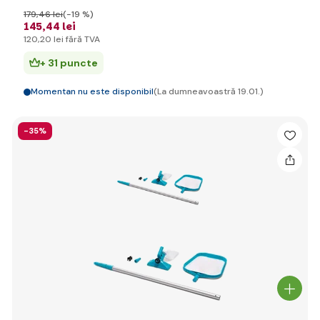
179
,46 lei
(-19 %)
145
,44 lei
120
,20 lei
fără TVA
+ 31 puncte
Momentan nu este disponibil
(La dumneavoastră 19.01.)
-35%