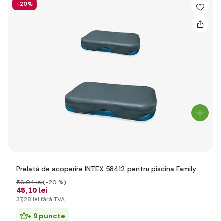
-20%
Prelată de acoperire INTEX 58412 pentru piscina Family
56
,04 lei
(-20 %)
45
,10 lei
37
,28 lei
fără TVA
+ 9 puncte