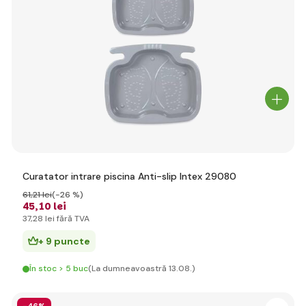
Curatator intrare piscina Anti-slip Intex 29080
61
,21 lei
(-26 %)
45
,10 lei
37
,28 lei
fără TVA
+ 9 puncte
În stoc > 5 buc
(La dumneavoastră 13.08.)