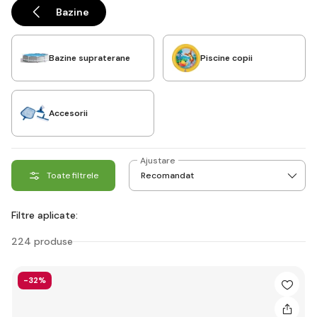
condiții de uscat și cald.
Bazine
Bazine supraterane
Piscine copii
Accesorii
Ajustare
Toate filtrele
Filtre aplicate:
224 produse
-32%