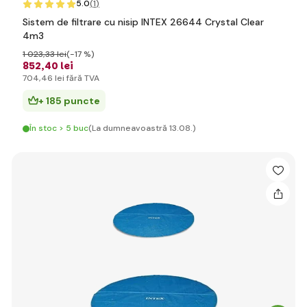
5.0
(1
)
Sistem de filtrare cu nisip INTEX 26644 Crystal Clear
4m3
1 023
,33 lei
(-17 %)
852
,40 lei
704
,46 lei
fără TVA
+ 185 puncte
În stoc > 5 buc
(La dumneavoastră 13.08.)