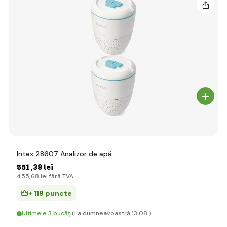
Intex 28607 Analizor de apă
551
,38 lei
455
,68 lei
fără TVA
+ 119 puncte
Ultimele 3 bucăți
(La dumneavoastră 13.08.)