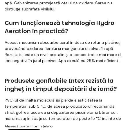
apă. Galvanizarea protejează oțelul de oxidare. Sarea nu
distruge suprafața vinilului.
Cum funcționează tehnologia Hydro
Aeration în practică?
Aceast mecanism absoarbe aerul în duza de retur a piscinei,
provocând oxidarea fierului și manganului dizolvat în apă.
Rezultatul este un nivel cristalin și o concentrație mai mare de
ioni negativi în jurul piscinei. Apa circulă cu 25% mai eficient.
Produsele gonflabile Intex rezistă la
îngheț în timpul depozitării de iarnă?
PVC-ul de înaltă moleculă își pierde elasticitatea la
temperaturi sub 5 °C, de aceea producătorul recomandă
strict golirea, uscarea și depozitarea piscinelor și băilor cu
hidromasaj în spații cu temperaturi de peste 15 °C înainte de
iarnă. Înghețul provoacă microfisuri în îmbinări. Depozitați în
Afișează toate informațiile