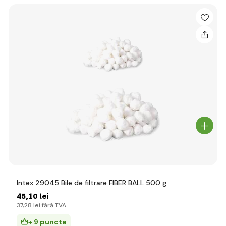
Intex 29045 Bile de filtrare FIBER BALL 500 g
45
,10 lei
37
,28 lei
fără TVA
+ 9 puncte