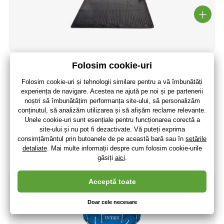
5.0
(2
)
Panou solar INTEX 28685 pentru încălzirea apei
179
,46 lei
(-41 %)
105
,31 lei
87
,03 lei
fără TVA
+ 22 puncte
În stoc > 5 buc
(La dumneavoastră 13.08.)
-41%