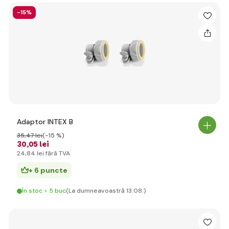
-15%
Adaptor INTEX B
35
,47 lei
(-15 %)
30
,05 lei
24
,84 lei
fără TVA
+ 6 puncte
În stoc > 5 buc
(La dumneavoastră 13.08.)