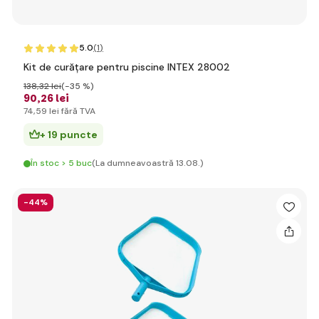
5.0
(1
)
Kit de curățare pentru piscine INTEX 28002
138
,32 lei
(-35 %)
90
,26 lei
74
,59 lei
fără TVA
+ 19 puncte
În stoc > 5 buc
(La dumneavoastră 13.08.)
-44%