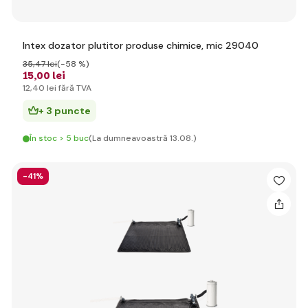
Intex dozator plutitor produse chimice, mic 29040
35
,47 lei
(-58 %)
15
,00 lei
12
,40 lei
fără TVA
+ 3 puncte
În stoc > 5 buc
(La dumneavoastră 13.08.)
-41%