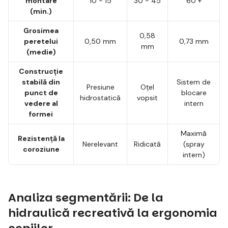
montare
10 - 15
30 - 45
60 +
(min.)
Grosimea
0,58
peretelui
0,50 mm
0,73 mm
mm
(medie)
Construcție
stabilă din
Sistem de
Presiune
Oțel
punct de
blocare
hidrostatică
vopsit
vedere al
intern
formei
Maximă
Rezistență la
Nerelevant
Ridicată
(spray
coroziune
intern)
Analiza segmentării: De la
hidraulică recreativă la ergonomia