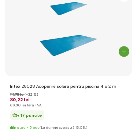
Intex 28028 Acoperire solara pentru piscina 4 x 2 m
117
,75 lei
(-32 %)
80
,22 lei
66
,30 lei
fără TVA
+ 17 puncte
În stoc > 5 buc
(La dumneavoastră 13.08.)