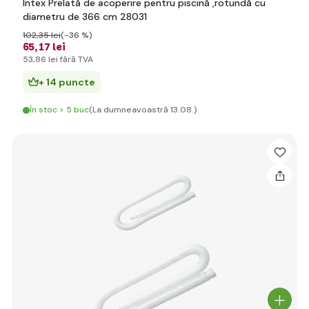
Intex Prelată de acoperire pentru piscină ,rotundă cu
diametru de 366 cm 28031
102
,35 lei
(-36 %)
65
,17 lei
53
,86 lei
fără TVA
+ 14 puncte
În stoc > 5 buc
(La dumneavoastră 13.08.)