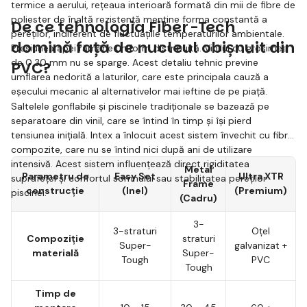
termice a aerului, rețeaua interioară formată din mii de fibre de
poliester de înaltă rezistență menține forma constantă a
De ce tehnologia Fiber-Tech
pereților, indiferent de fluctuațiile temperaturilor ambientale.
domină față de nucleul obișnuit din
Presiunea apei rămâne uniform distribuită. Vinilul cu grosimea
de 0,30 mm nu se sparge. Acest detaliu tehnic previne
PVC?
umflarea nedorită a laturilor, care este principala cauză a
eșecului mecanic al alternativelor mai ieftine de pe piață.
Saltelele gonflabile și piscinele tradiționale se bazează pe
separatoare din vinil, care se întind în timp și își pierd
tensiunea inițială. Intex a înlocuit acest sistem învechit cu fibre
compozite, care nu se întind nici după ani de utilizare
intensivă. Acest sistem influențează direct rigiditatea
Metal
Parametru de
Easy Set
Ultra XTR
suprafeței și confortul somnului sau stabilitatea pereților
Frame
construcție
(Inel)
(Premium)
piscinei.
(Cadru)
3-
3-straturi
Oțel
Compoziție
straturi
Super-
galvanizat +
materială
Super-
Tough
PVC
Tough
Timp de