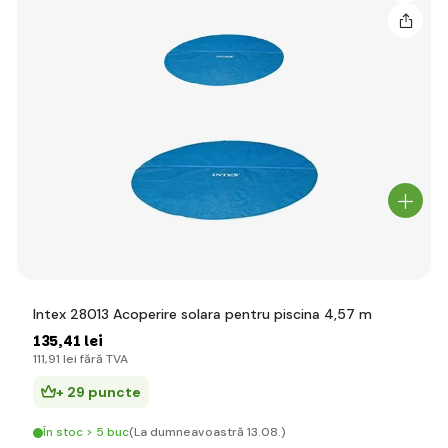
Intex 28013 Acoperire solara pentru piscina 4,57 m
135
,41 lei
111
,91 lei
fără TVA
+ 29 puncte
În stoc > 5 buc
(La dumneavoastră 13.08.)