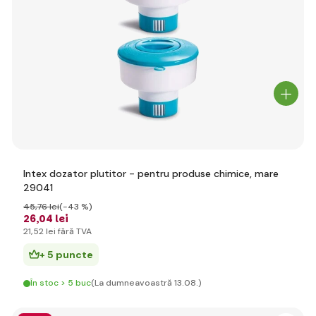
Intex dozator plutitor - pentru produse chimice, mare
29041
45
,76 lei
(-43 %)
26
,04 lei
21
,52 lei
fără TVA
+ 5 puncte
În stoc > 5 buc
(La dumneavoastră 13.08.)