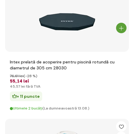
Intex prelată de acoperire pentru piscină rotundă cu
diametrul de 305 cm 28030
76
,61 lei
(-28 %)
55
,14 lei
45
,57 lei
fără TVA
+ 11 puncte
Ultimele 2 bucăți
(La dumneavoastră 13.08.)