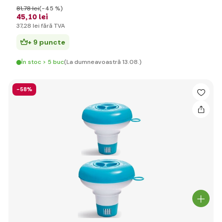
81
,78 lei
(-45 %)
45
,10 lei
37
,28 lei
fără TVA
+ 9 puncte
În stoc > 5 buc
(La dumneavoastră 13.08.)
-58%