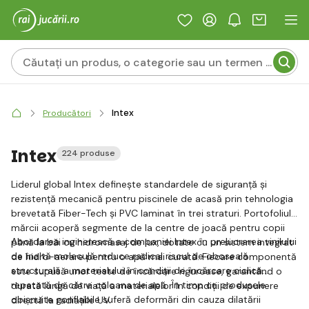
Intex
Producători
Intex
224 produse
Liderul global Intex definește standardele de siguranță și
rezistență mecanică pentru piscinele de acasă prin tehnologia
brevetată Fiber-Tech și PVC laminat în trei straturi. Portofoliul
mărcii acoperă segmente de la centre de joacă pentru copii
Abordarea inginerescă a companiei Intex în prelucrarea vinilului
până la băi cu hidromasaj de lux, dotate cu un sistem integrat
de înaltă moleculă reduce radical riscul de oboseală
de hidro-aerare pentru o apă mai curată. Fiecare componentă
structurală a materialului în condiții de încărcare ciclică
este supusă unor teste de încărcare riguroase, garantând o
repetată de către coloana de apă. În timp ce produsele
durată lungă de viață a materialelor în condiții de expunere
obișnuite gonflabile suferă deformări din cauza dilatării
directă la radiațiile UV.