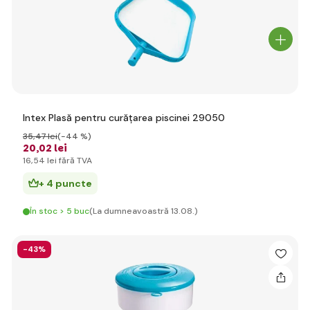
Intex Plasă pentru curățarea piscinei 29050
35
,47 lei
(-44 %)
20
,02 lei
16
,54 lei
fără TVA
+ 4 puncte
În stoc > 5 buc
(La dumneavoastră 13.08.)
-43%