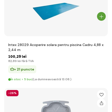
Intex 28029 Acoperire solara pentru piscina Cadru 4,88 x
2,44 m
100
,29 lei
82
,89 lei
fără TVA
+ 21 puncte
În stoc > 5 buc
(La dumneavoastră 13.08.)
-26%