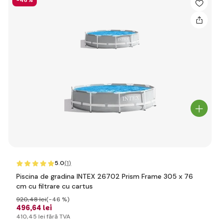
-46%
5.0
(1
)
Piscina de gradina INTEX 26702 Prism Frame 305 x 76
cm cu filtrare cu cartus
920
,48 lei
(-46 %)
496
,64 lei
410
,45 lei
fără TVA