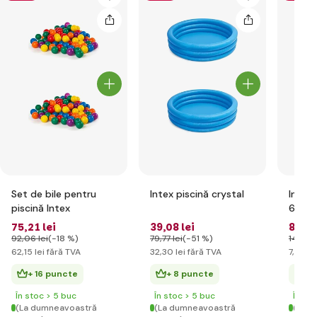
Set de bile pentru
Intex piscină crystal
Intex 
piscină Intex
61cm
75
,21 lei
39
,08 lei
8
,98 
92
,06 lei
(-18 %)
79
,77 lei
(-51 %)
14
,90 l
62
,15 lei
fără TVA
32
,30 lei
fără TVA
7
,42 le
+ 16 puncte
+ 8 puncte
+ 
În stoc > 5 buc
În stoc > 5 buc
În st
(La dumneavoastră
(La dumneavoastră
(La d