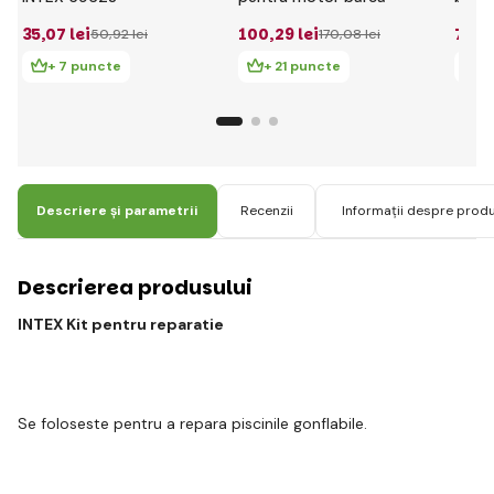
6962
35
,07 lei
100
,29 lei
75
,2
50
,92 lei
170
,08 lei
+ 7 puncte
+ 21 puncte
+ 
Descriere și parametrii
Recenzii
Informații despre prod
Descrierea produsului
INTEX Kit pentru reparatie
Se foloseste pentru a repara piscinile gonflabile.