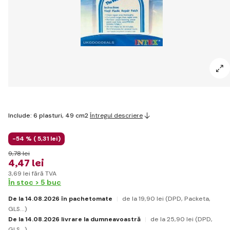
Include: 6 plasturi, 49 cm2
Întregul descriere
-54 % (
5
,31 lei
)
9
,78 lei
4
,47 lei
3
,69 lei
fără TVA
În stoc > 5 buc
De la 14.08.2026 în pachetomate
de la 19
,90 lei
(DPD, Packeta,
GLS...)
De la 14.08.2026 livrare la dumneavoastră
de la 25
,90 lei
(DPD,
GLS...)