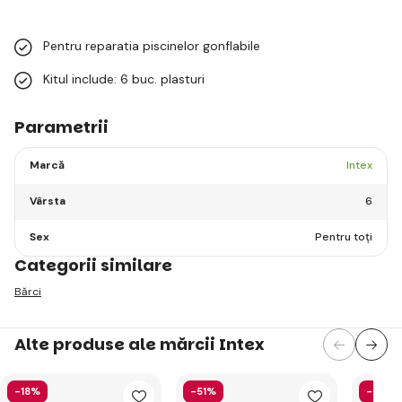
Pentru reparatia piscinelor gonflabile
Kitul include: 6 buc. plasturi
Parametrii
Marcă
Intex
Vârsta
6
Sex
Pentru toți
Categorii similare
Bărci
Alte produse ale mărcii Intex
-18%
-51%
-40%