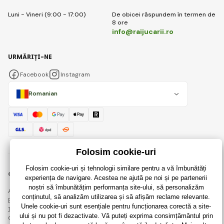
Luni - Vineri (9:00 - 17:00)
De obicei răspundem în termen de
8 ore
info@raijucarii.ro
URMĂRIȚI-NE
Facebook
Instagram
Romanian
© 2018 - 2026 RaiJucării.ro, Toate drepturile rezervate
Această pagină este protejată prin reCAPTCHA și se aplică
Regulile de protecție a datelor personale
companiile Google și ale lor
Termeni și condiții
.
Crearea de magazine online eficiente de la
RIESENIA