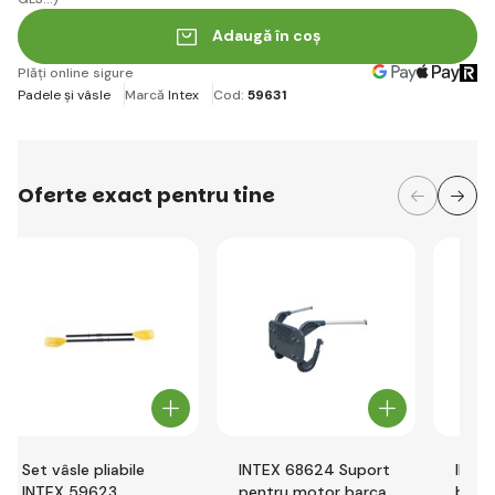
Adaugă în coș
Plăți online sigure
Padele și vâsle
Marcă
Intex
Cod:
59631
Oferte exact pentru tine
Set vâsle pliabile
INTEX 68624 Suport
INTEX
INTEX 59623
pentru motor barca
barca