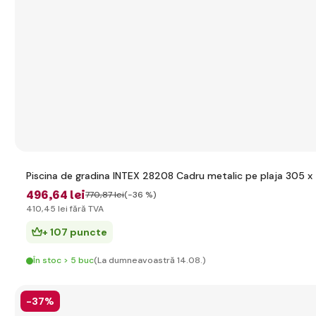
Piscina de gradina INTEX 28208 Cadru metalic pe plaja 305 x 
496
,64 lei
770
,87 lei
(-36 %)
410
,45 lei
fără TVA
+ 107 puncte
În stoc > 5 buc
(La dumneavoastră 14.08.)
-37%