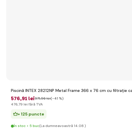
Piscină INTEX 28212NP Metal Frame 366 x 76 cm cu filtrație c
576
,91 lei
971
,96 lei
(-41 %)
476
,79 lei
fără TVA
+ 125 puncte
În stoc > 5 buc
(La dumneavoastră 14.08.)