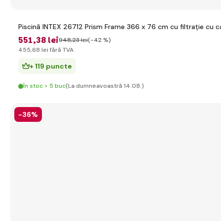
Piscină INTEX 26712 Prism Frame 366 x 76 cm cu filtrație cu c
551
,38 lei
948
,23 lei
(-42 %)
455
,68 lei
fără TVA
+ 119 puncte
În stoc > 5 buc
(La dumneavoastră 14.08.)
-36%