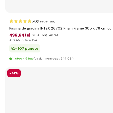
5.0
(1
recenzia
)
Piscina de gradina INTEX 26702 Prism Frame 305 x 76 cm cu fi
496
,64 lei
920
,48 lei
(-46 %)
410
,45 lei
fără TVA
+ 107 puncte
În stoc > 5 buc
(La dumneavoastră 14.08.)
-41%