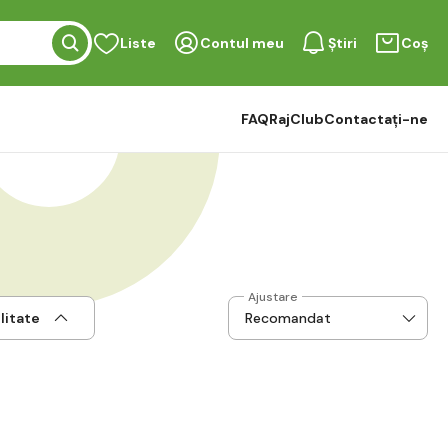
Liste
Contul meu
Știri
Coș
FAQ
RajClub
Contactați-ne
Ajustare
litate