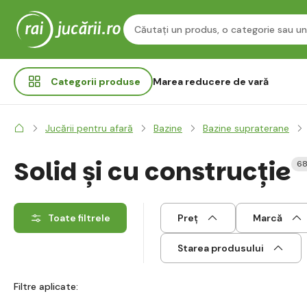
Categorii
produse
Marea reducere de vară
Jucării pentru afară
Bazine
Bazine supraterane
Solid și cu construcție
68
Toate filtrele
Preț
Marcă
Starea produsului
Filtre aplicate: