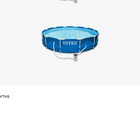
artuș