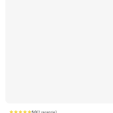
5.0
(2
recenzie
)