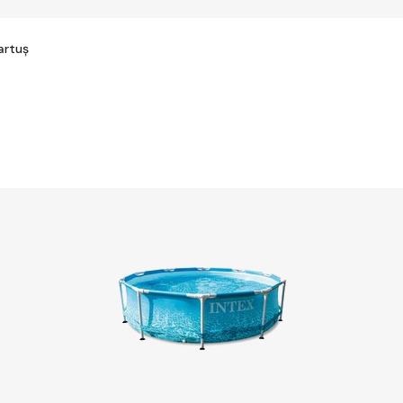
artuș