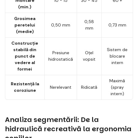
montare
10 - 15
30 - 45
60 +
(min.)
Grosimea
0,58
peretelui
0,50 mm
0,73 mm
mm
(medie)
Construcție
stabilă din
Sistem de
Presiune
Oțel
punct de
blocare
hidrostatică
vopsit
vedere al
intern
formei
Maximă
Rezistență la
Nerelevant
Ridicată
(spray
coroziune
intern)
Analiza segmentării: De la
hidraulică recreativă la ergonomia