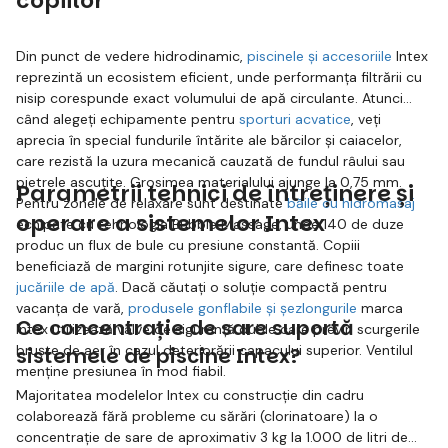
copiilor
Din punct de vedere hidrodinamic,
piscinele și accesoriile
Intex
reprezintă un ecosistem eficient, unde performanța filtrării cu
nisip corespunde exact volumului de apă circulante. Atunci
când alegeți echipamente pentru
sporturi acvatice
, veți
aprecia în special fundurile întărite ale bărcilor și caiacelor,
care rezistă la uzura mecanică cauzată de fundul râului sau
pietrele ascuțite. Grosimea materialului ajunge la 0,75 mm.
Parametrii tehnici de întreținere și
Pentru zonele de relaxare sunt destinate
băile cu hidromasaj
operare a sistemelor Intex
echipate cu tehnologia Bubble Massage, unde 140 de duze
produc un flux de bule cu presiune constantă. Copiii
beneficiază de margini rotunjite sigure, care definesc toate
jucăriile de apă
. Dacă căutați o soluție compactă pentru
vacanța de vară,
produsele gonflabile și șezlongurile
marca
Ce concentrație de sare suportă
Intex utilizează valve de siguranță duble care previn scurgerile
bruște de aer în cazul deteriorării capacului superior. Ventilul
sistemele de piscine Intex?
menține presiunea în mod fiabil.
Majoritatea modelelor Intex cu construcție din cadru
colaborează fără probleme cu sărări (clorinatoare) la o
concentrație de sare de aproximativ 3 kg la 1.000 de litri de