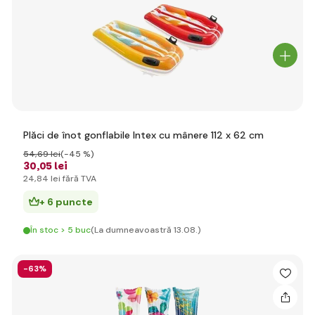
Plăci de înot gonflabile Intex cu mânere 112 x 62 cm
54
,69 lei
(-45 %)
30
,05 lei
24
,84 lei
fără TVA
+ 6 puncte
În stoc > 5 buc
(La dumneavoastră 13.08.)
-63%