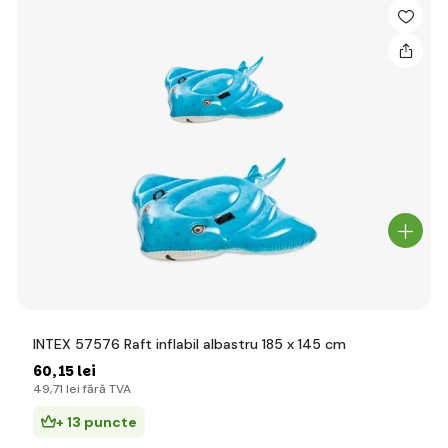
INTEX 57576 Raft inflabil albastru 185 x 145 cm
60
,15 lei
49
,71 lei
fără TVA
+ 13 puncte