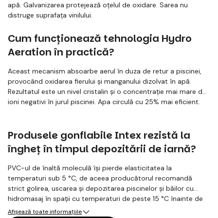
apă. Galvanizarea protejează oțelul de oxidare. Sarea nu
distruge suprafața vinilului.
Cum funcționează tehnologia Hydro
Aeration în practică?
Aceast mecanism absoarbe aerul în duza de retur a piscinei,
provocând oxidarea fierului și manganului dizolvat în apă.
Rezultatul este un nivel cristalin și o concentrație mai mare de
ioni negativi în jurul piscinei. Apa circulă cu 25% mai eficient.
Produsele gonflabile Intex rezistă la
îngheț în timpul depozitării de iarnă?
PVC-ul de înaltă moleculă își pierde elasticitatea la
temperaturi sub 5 °C, de aceea producătorul recomandă
strict golirea, uscarea și depozitarea piscinelor și băilor cu
hidromasaj în spații cu temperaturi de peste 15 °C înainte de
iarnă. Înghețul provoacă microfisuri în îmbinări. Depozitați în
Afișează toate informațiile