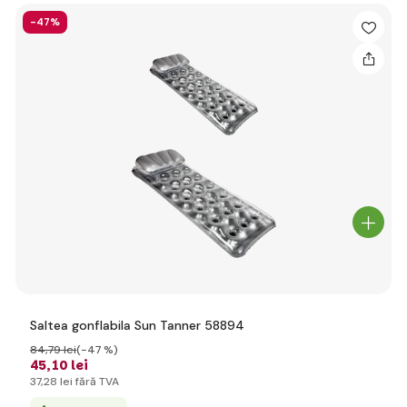
-47%
Saltea gonflabila Sun Tanner 58894
84
,79 lei
(-47 %)
45
,10 lei
37
,28 lei
fără TVA