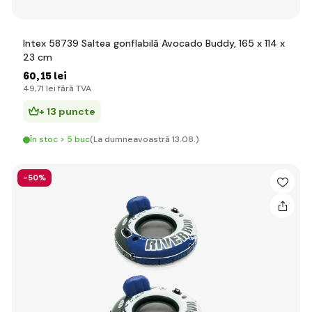
Intex 58739 Saltea gonflabilă Avocado Buddy, 165 x 114 x
23 cm
60
,15 lei
49
,71 lei
fără TVA
+ 13 puncte
În stoc > 5 buc
(La dumneavoastră 13.08.)
-50%