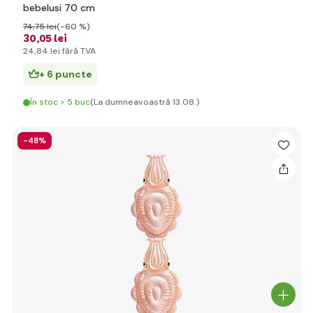
bebelusi 70 cm
74
,75 lei
(-60 %)
30
,05 lei
24
,84 lei
fără TVA
+ 6 puncte
În stoc > 5 buc
(La dumneavoastră 13.08.)
-48%