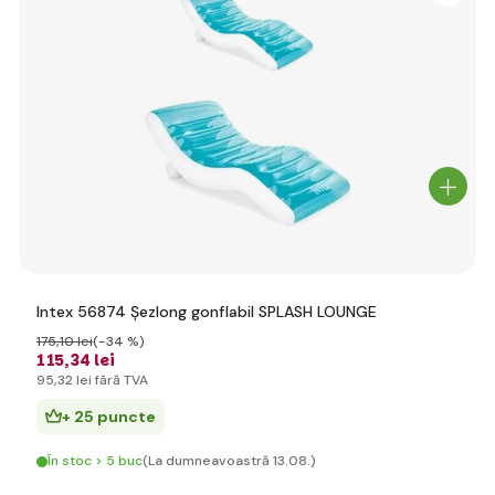
Intex 56874 Şezlong gonflabil SPLASH LOUNGE
175
,10 lei
(-34 %)
115
,34 lei
95
,32 lei
fără TVA
+ 25 puncte
În stoc > 5 buc
(La dumneavoastră 13.08.)