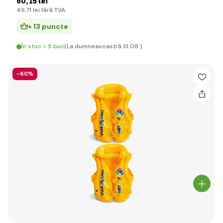
60
,15 lei
49
,71 lei
fără TVA
+ 13 puncte
În stoc > 5 buc
(La dumneavoastră 13.08.)
-60%