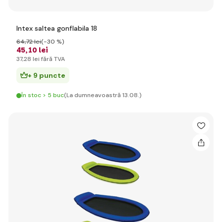
Intex saltea gonflabila 18
64
,72 lei
(-30 %)
45
,10 lei
37
,28 lei
fără TVA
+ 9 puncte
În stoc > 5 buc
(La dumneavoastră 13.08.)