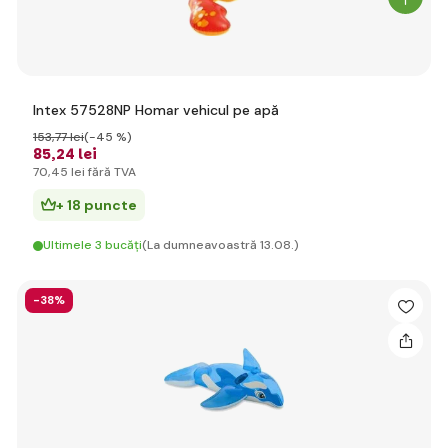
Intex 57528NP Homar vehicul pe apă
153
,77 lei
(-45 %)
85
,24 lei
70
,45 lei
fără TVA
+ 18 puncte
Ultimele 3 bucăți
(La dumneavoastră 13.08.)
-38%