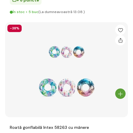
+ 6 puncte
În stoc > 5 buc
(La dumneavoastră 13.08.)
-38%
Roată gonflabilă Intex 58263 cu mânere