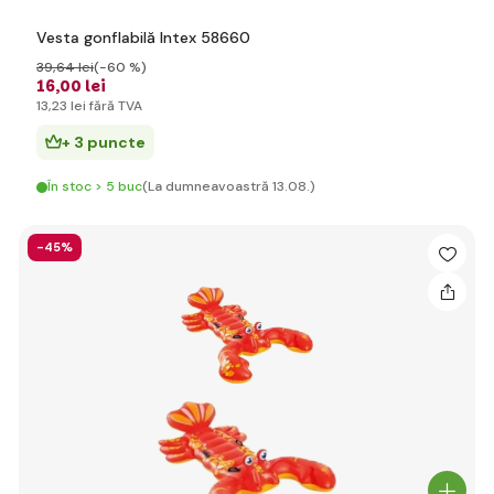
Vesta gonflabilă Intex 58660
39
,64 lei
(-60 %)
16
,00 lei
13
,23 lei
fără TVA
+ 3 puncte
În stoc > 5 buc
(La dumneavoastră 13.08.)
-45%