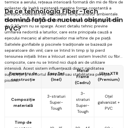
termice a aerului, rețeaua interioară formată din mii de fibre de
poliester de înaltă rezistență menține forma constantă a
De ce tehnologia Fiber-Tech
pereților, indiferent de fluctuațiile temperaturilor ambientale.
domină față de nucleul obișnuit din
Presiunea apei rămâne uniform distribuită. Vinilul cu grosimea
de 0,30 mm nu se sparge. Acest detaliu tehnic previne
PVC?
umflarea nedorită a laturilor, care este principala cauză a
eșecului mecanic al alternativelor mai ieftine de pe piață.
Saltelele gonflabile și piscinele tradiționale se bazează pe
separatoare din vinil, care se întind în timp și își pierd
tensiunea inițială. Intex a înlocuit acest sistem învechit cu fibre
compozite, care nu se întind nici după ani de utilizare
intensivă. Acest sistem influențează direct rigiditatea
Metal
Parametru de
Easy Set
Ultra XTR
suprafeței și confortul somnului sau stabilitatea pereților
Frame
construcție
(Inel)
(Premium)
piscinei.
(Cadru)
3-
3-straturi
Oțel
Compoziție
straturi
Super-
galvanizat +
materială
Super-
Tough
PVC
Tough
Timp de