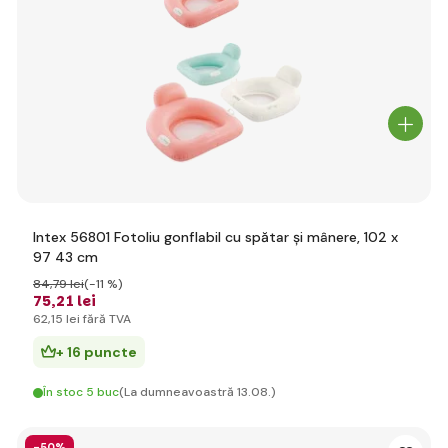
Intex 56801 Fotoliu gonflabil cu spătar și mânere, 102 x
97 43 cm
84
,79 lei
(-11 %)
75
,21 lei
62
,15 lei
fără TVA
+ 16 puncte
În stoc 5 buc
(La dumneavoastră 13.08.)
-50%