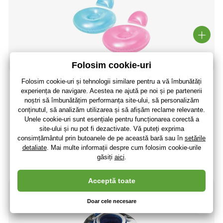
Intex 58889 șezlong rotund gonflabil
74
,75 lei
(-40 %)
45
,10 lei
37
,28 lei
fără TVA
+ 9 puncte
În stoc > 5 buc
(La dumneavoastră 13.08.)
-40%