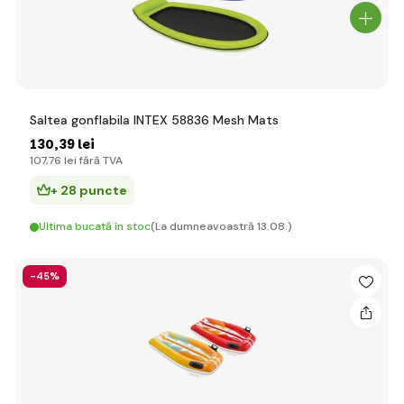
Saltea gonflabila INTEX 58836 Mesh Mats
130
,39 lei
107
,76 lei
fără TVA
+ 28 puncte
Ultima bucată în stoc
(La dumneavoastră 13.08.)
-45%