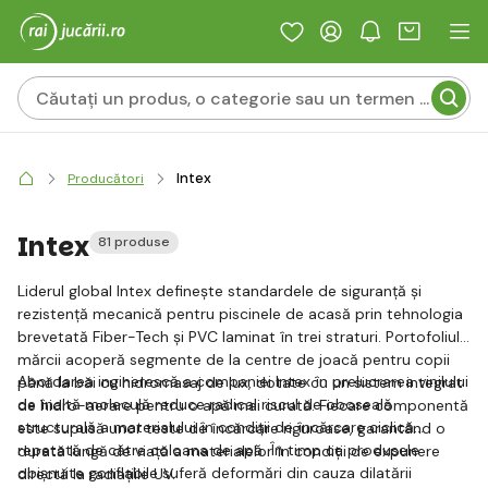
Intex
Producători
Intex
81 produse
Liderul global Intex definește standardele de siguranță și
rezistență mecanică pentru piscinele de acasă prin tehnologia
brevetată Fiber-Tech și PVC laminat în trei straturi. Portofoliul
mărcii acoperă segmente de la centre de joacă pentru copii
Abordarea inginerescă a companiei Intex în prelucrarea vinilului
până la băi cu hidromasaj de lux, dotate cu un sistem integrat
de înaltă moleculă reduce radical riscul de oboseală
de hidro-aerare pentru o apă mai curată. Fiecare componentă
structurală a materialului în condiții de încărcare ciclică
este supusă unor teste de încărcare riguroase, garantând o
repetată de către coloana de apă. În timp ce produsele
durată lungă de viață a materialelor în condiții de expunere
obișnuite gonflabile suferă deformări din cauza dilatării
directă la radiațiile UV.