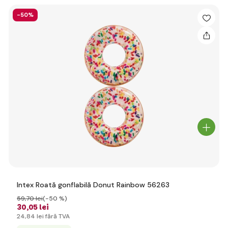
-50%
Intex Roată gonflabilă Donut Rainbow 56263
59
,70 lei
(-50 %)
30
,05 lei
24
,84 lei
fără TVA