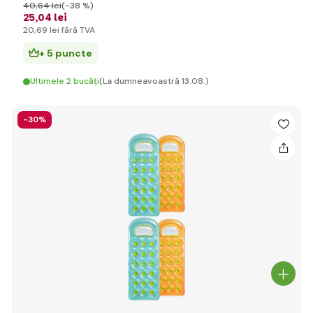
40
,64 lei
(-38 %)
25
,04 lei
20
,69 lei
fără TVA
+ 5 puncte
Ultimele 2 bucăți
(La dumneavoastră 13.08.)
-30%