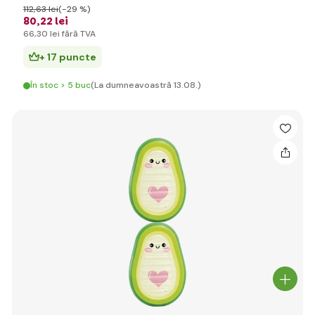
112
,63 lei
(-29 %)
80
,22 lei
66
,30 lei
fără TVA
+ 17 puncte
În stoc > 5 buc
(La dumneavoastră 13.08.)