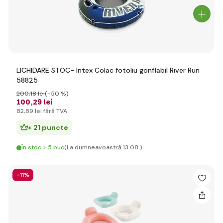
LICHIDARE STOC- Intex Colac fotoliu gonflabil River Run
58825
200
,18 lei
(-50 %)
100
,29 lei
82
,89 lei
fără TVA
+ 21 puncte
În stoc > 5 buc
(La dumneavoastră 13.08.)
-11%