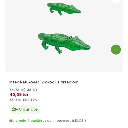
Intex Nafukovací krokodíl s držadlom
64
,72 lei
(-38 %)
40
,09 lei
33
,13 lei
fără TVA
+ 8 puncte
Ultimele 4 bucăți
(La dumneavoastră 13.08.)