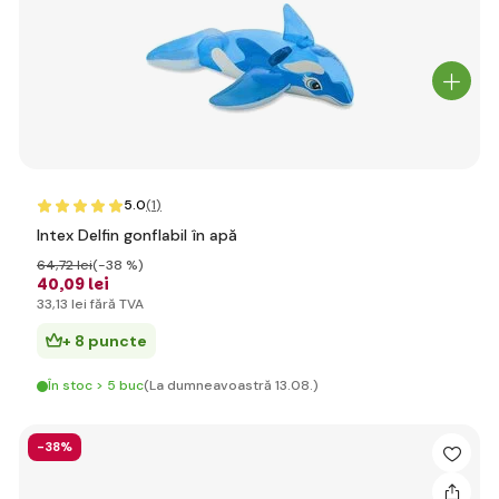
5.0
(1
)
Intex Delfin gonflabil în apă
64
,72 lei
(-38 %)
40
,09 lei
33
,13 lei
fără TVA
+ 8 puncte
În stoc > 5 buc
(La dumneavoastră 13.08.)
-38%