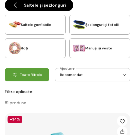
condiții de uscat și cald.
Saltele și șezlonguri
Saltele gonflabile
Șezlonguri și fotolii
Roți
Mânuși și veste
Ajustare
Toate filtrele
Filtre aplicate:
81 produse
-34%