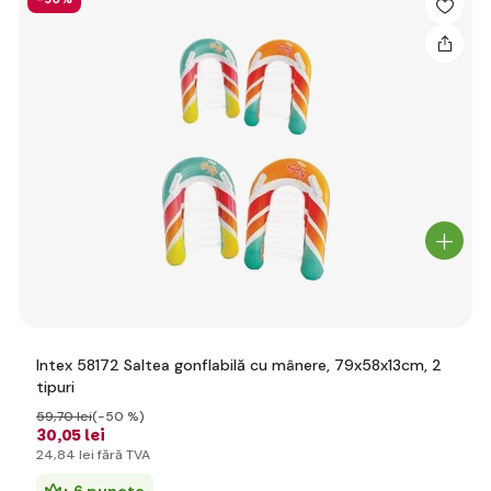
Intex 58172 Saltea gonflabilă cu mânere, 79x58x13cm, 2
tipuri
59
,70 lei
(-50 %)
30
,05 lei
24
,84 lei
fără TVA