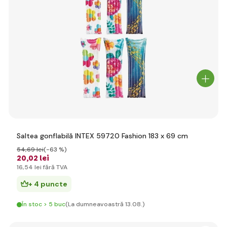
Saltea gonflabilă INTEX 59720 Fashion 183 x 69 cm
54
,69 lei
(-63 %)
20
,02 lei
16
,54 lei
fără TVA
+ 4 puncte
În stoc > 5 buc
(La dumneavoastră 13.08.)