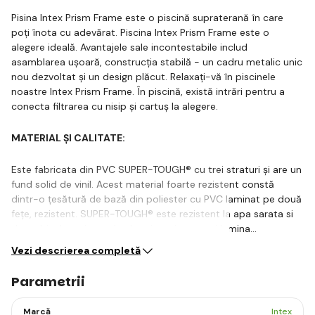
Pisina Intex Prism Frame este o piscină supraterană în care
poți înota cu adevărat. Piscina Intex Prism Frame este o
alegere ideală. Avantajele sale incontestabile includ
asamblarea ușoară, construcția stabilă - un cadru metalic unic
nou dezvoltat și un design plăcut. Relaxați-vă în piscinele
noastre Intex Prism Frame. În piscină, există intrări pentru a
conecta filtrarea cu nisip și cartuș la alegere.
MATERIAL ȘI CALITATE:
Este fabricata din PVC SUPER-TOUGH® cu trei straturi și are un
fund solid de vinil. Acest material foarte rezistent constă
dintr-o țesătură de bază din poliester cu PVC laminat pe două
fețe, rezistent. SUPER-TOUGH® este rezistent la apa sarata si
deosebit de rezistent la abraziune, impact si lumina…
Vezi descrierea completă
Parametrii
Marcă
Intex