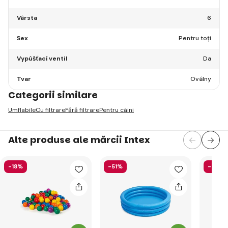
Vârsta
6
Sex
Pentru toți
Vypúšťací ventil
Da
Tvar
Oválny
Categorii similare
Umflabile
Cu filtrare
Fără filtrare
Pentru câini
Alte produse ale mărcii Intex
-18%
-51%
-40%