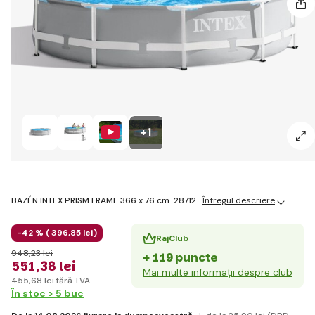
+1
BAZÉN INTEX PRISM FRAME 366 x 76 cm 28712
Întregul descriere
-42 % (
396
,85 lei
)
RajClub
948
,23 lei
+ 119 puncte
551
,38 lei
Mai multe informații despre club
455
,68 lei
fără TVA
În stoc > 5 buc