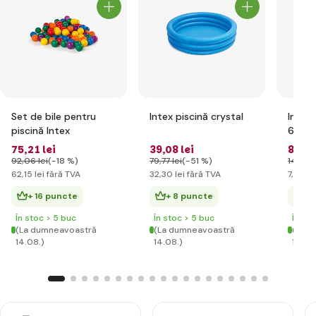
Set de bile pentru
Intex piscină crystal
Intex 
piscină Intex
61cm
75
,21 lei
39
,08 lei
8
,98 
92
,06 lei
(-18 %)
79
,77 lei
(-51 %)
14
,90 l
62
,15 lei
fără TVA
32
,30 lei
fără TVA
7
,42 le
+ 16 puncte
+ 8 puncte
+ 
În stoc > 5 buc
În stoc > 5 buc
În st
(La dumneavoastră
(La dumneavoastră
(La d
14.08.)
14.08.)
14.08