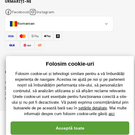
URMĂRIȚI-NE
Facebook
Instagram
Romanian
© 2018 - 2026 RaiJucării.ro, Toate drepturile rezervate
Această pagină este protejată prin reCAPTCHA și se aplică
Regulile de protecție a datelor personale
companiile Google și ale lor
Termeni și condiții
.
Crearea de magazine online eficiente de la
RIESENIA