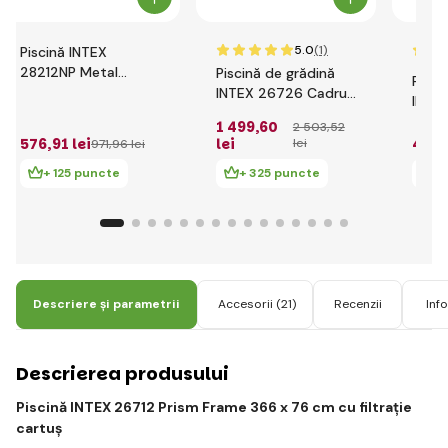
5.0
(1)
Piscină INTEX
28212NP Metal
Piscină de grădină
Pisci
Frame 366 x 76 cm
INTEX 26726 Cadru
INTE
cu filtrație cartuș
Prism 457 x 122 cm
Fram
1 499
,60
2 503
,52
cu filtrare de cartuș
cu fi
576
,91 lei
lei
496
,
lei
971
,96 lei
+ 125 puncte
+ 325 puncte
+
Descriere și parametrii
Accesorii
(21)
Recenzii
Inf
Descrierea produsului
Piscină INTEX 26712 Prism Frame 366 x 76 cm cu filtrație
cartuș