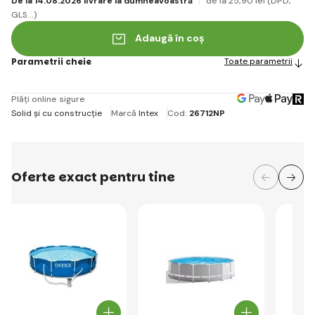
De la 14.08.2026 livrare la dumneavoastră
de la 25
,90 lei
(DPD,
GLS...)
Adaugă în coș
Parametrii cheie
Toate parametrii
Plăți online sigure
Solid și cu construcție
Marcă
Intex
Cod:
26712NP
Oferte exact pentru tine