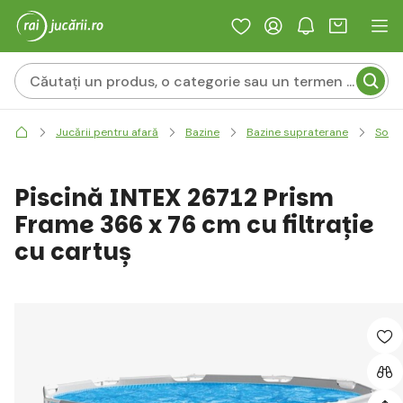
Jucării pentru afară
Bazine
Bazine supraterane
Solid
Piscină INTEX 26712 Prism
Frame 366 x 76 cm cu filtrație
cu cartuș