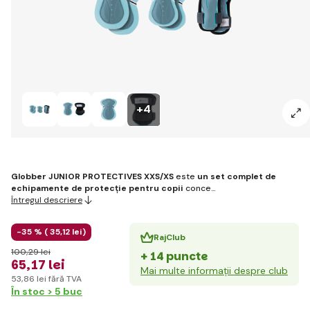
+4
Globber JUNIOR PROTECTIVES XXS/XS
este
un set complet de
echipamente de protecție pentru copii
conce…
Întregul descriere
-35 % (
35
,12 lei
)
RajClub
100
,29 lei
+ 14 puncte
65
,17 lei
Mai multe informații despre club
53
,86 lei
fără TVA
În stoc > 5 buc