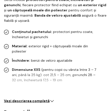
genunchi
, fiecare protector fiind echipat cu
un exterior rigid
și
un căptușeală moale din poliester
pentru confort și
siguranță maximă.
Banda de velcro ajustabilă
asigură o fixare
fiabilă și ușoară.
Conținutul pachetului:
protectori pentru coate,
încheieturi și genunchi
Material:
exterior rigid + căptușeală moale din
poliester
Închidere:
benzi de velcro ajustabile
Dimensiune XXS
(pentru copii cu vârsta între 3 – 7
ani, până la 25 kg): cot 21,5 – 25 cm, genunchi 28 –
32 cm, încheietură 17,5 – 19 cm
Vârsta 3+
Vezi descrierea completă