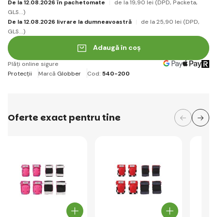
De la 12.08.2026 în pachetomate
de la 19
,90 lei
(DPD, Packeta,
GLS...)
De la 12.08.2026 livrare la dumneavoastră
de la 25
,90 lei
(DPD,
GLS...)
Adaugă în coș
Plăți online sigure
Protecții
Marcă
Globber
Cod:
540-200
Oferte exact pentru tine