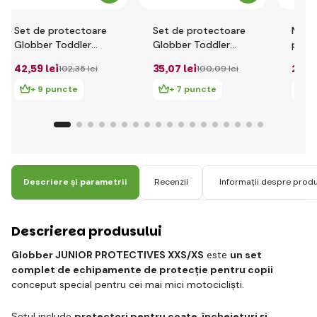
Set de protectoare
Set de protectoare
Mănuș
Globber Toddler
Globber Toddler
pentr
pentru juniori XXS -
pentru juniori XXS -
Toddl
42
,59 lei
35
,07 lei
25
,0
102
,35 lei
100
,09 lei
flori roz
racing red
+ 9 puncte
+ 7 puncte
+
Descriere și parametrii
Recenzii
Informații despre prod
Descrierea produsului
Globber JUNIOR PROTECTIVES XXS/XS
este
un set
complet de echipamente de protecție pentru copii
conceput special pentru cei mai mici motocicliști.
Setul include
protectori pentru coate, încheieturi și