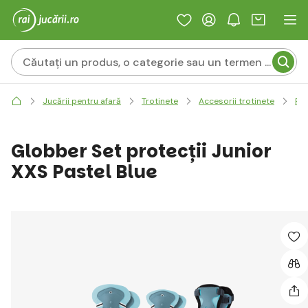
Jucării pentru afară
Trotinete
Accesorii trotinete
Pro
Globber Set protecții Junior
XXS Pastel Blue