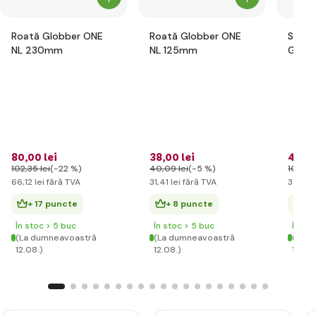
Roată Globber ONE
Roată Globber ONE
Set d
NL 230mm
NL 125mm
Globb
pentru
flori r
80
,00 lei
38
,00 lei
42
,59
102
,35 lei
(-22 %)
40
,09 lei
(-5 %)
102
,35 
66
,12 lei
fără TVA
31
,41 lei
fără TVA
35
,20 
+ 17 puncte
+ 8 puncte
+ 
În stoc > 5 buc
În stoc > 5 buc
În st
(La dumneavoastră
(La dumneavoastră
(La d
12.08.)
12.08.)
12.08.