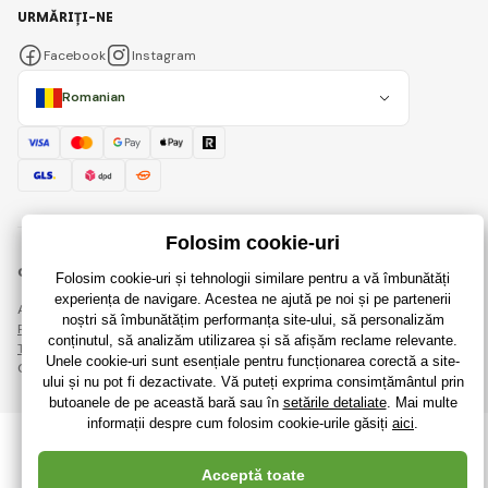
URMĂRIȚI-NE
Facebook
Instagram
Romanian
© 2018 - 2026 RaiJucării.ro, Toate drepturile rezervate
Această pagină este protejată prin reCAPTCHA și se aplică
Regulile de protecție a datelor personale
companiile Google și ale lor
Termeni și condiții
.
Crearea de magazine online eficiente de la
RIESENIA