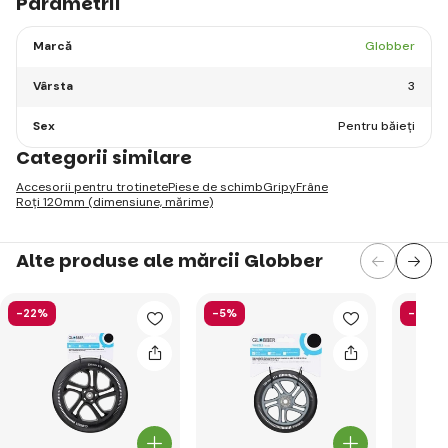
Parametrii
Marcă
Globber
Vârsta
3
Sex
Pentru băieți
Categorii similare
Accesorii pentru trotinete
Piese de schimb
Gripy
Frâne
Roți 120mm (dimensiune, mărime)
Alte produse ale mărcii Globber
-22%
-5%
-58%