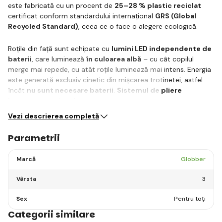
este fabricată cu un procent de
25–28 % plastic reciclat
certificat conform standardului internațional
GRS (Global
Recycled Standard)
, ceea ce o face o alegere ecologică.
Roțile din față sunt echipate cu
lumini LED independente de
baterii
, care luminează
în culoarea albă
– cu cât copilul
merge mai repede, cu atât roțile luminează mai intens. Energia
este generată exclusiv cinetic din mișcarea trotinetei, astfel
încât
nu sunt necesare baterii
.
Sistemul de pliere
brevetat
permite plierea…
Vezi descrierea completă
Parametrii
Marcă
Globber
Vârsta
3
Sex
Pentru toți
Categorii similare