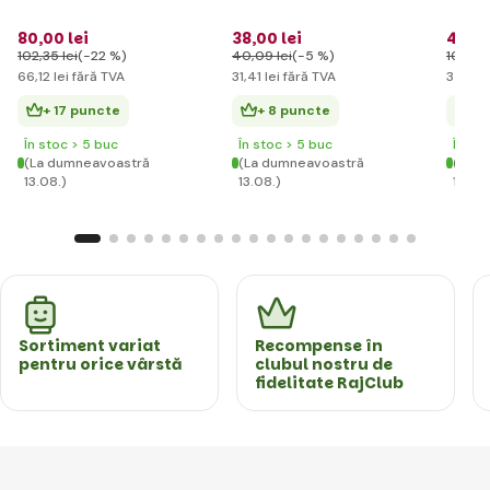
80
,00 lei
38
,00 lei
42
,59
102
,35 lei
(-22 %)
40
,09 lei
(-5 %)
102
,35 
66
,12 lei
fără TVA
31
,41 lei
fără TVA
35
,20 
+ 17 puncte
+ 8 puncte
+ 
În stoc > 5 buc
În stoc > 5 buc
În st
(La dumneavoastră
(La dumneavoastră
(La d
13.08.)
13.08.)
13.08.
Sortiment variat
Recompense în
pentru orice vârstă
clubul nostru de
fidelitate RajClub