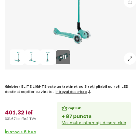
+11
Globber ELITE LIGHTS
este un
trotinet cu 3 roți pliabil cu roți LED
destinat copiilor cu vârste…
Întregul descriere
RajClub
401
,32 lei
+ 87 puncte
331
,67 lei
fără TVA
Mai multe informații despre club
În stoc > 5 buc