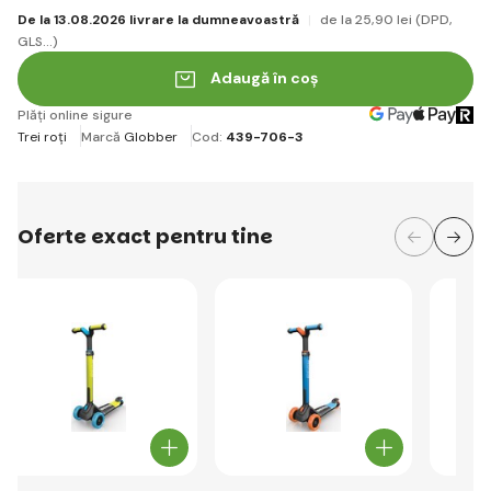
De la 13.08.2026 livrare la dumneavoastră
de la 25
,90 lei
(DPD,
GLS...)
Adaugă în coș
Plăți online sigure
Trei roți
Marcă
Globber
Cod:
439-706-3
Oferte exact pentru tine