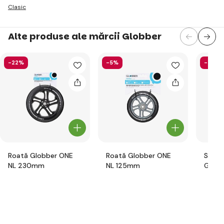
Clasic
Alte produse ale mărcii Globber
-22%
-5%
-58%
Roată Globber ONE
Roată Globber ONE
Set d
NL 230mm
NL 125mm
Globb
pentru
flori r