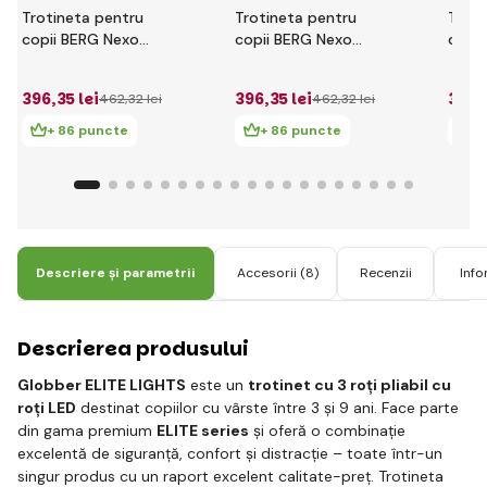
Trotineta pentru
Trotineta pentru
Troti
copii BERG Nexo
copii BERG Nexo
copii
Lime
Albastru
Rosie
396
,35 lei
396
,35 lei
396
,
462
,32 lei
462
,32 lei
+ 86 puncte
+ 86 puncte
+
Descriere și parametrii
Accesorii
(8)
Recenzii
Info
Descrierea produsului
Globber ELITE LIGHTS
este un
trotinet cu 3 roți pliabil cu
roți LED
destinat copiilor cu vârste între 3 și 9 ani. Face parte
din gama premium
ELITE series
și oferă o combinație
excelentă de siguranță, confort și distracție – toate într-un
singur produs cu un raport excelent calitate-preț. Trotineta