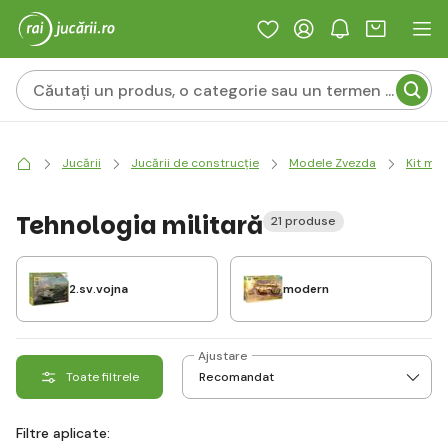
Jucării
Jucării de construcție
Modele Zvezda
Kit mo
Tehnologia militară
21 produse
2.sv.vojna
modern
Ajustare
Toate filtrele
Filtre aplicate: