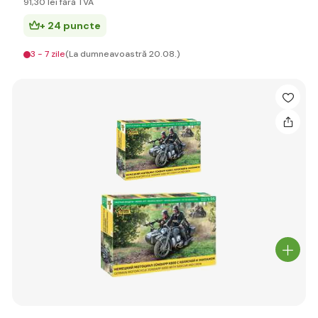
91
,30 lei
fără TVA
+ 24 puncte
3 - 7 zile
(La dumneavoastră 20.08.)