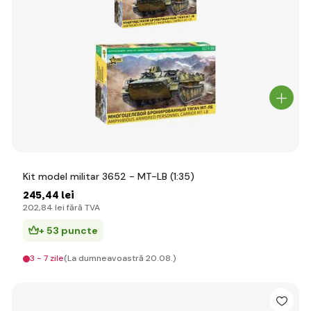
Kit model militar 3652 - MT-LB (1:35)
245
,44 lei
202
,84 lei
fără TVA
+ 53 puncte
3 - 7 zile
(La dumneavoastră 20.08.)