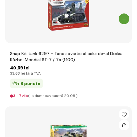
Snap Kit tank 6297 - Tanc sovietic al celui de-al Doilea
Război Mondial BT-7 / 7a (1:100)
40
,69 lei
33
,63 lei
fără TVA
+ 8 puncte
3 - 7 zile
(La dumneavoastră 20.08.)