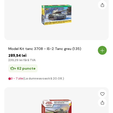
Model Kit tanc 3708 - IS-2 Tanc greu (1:35)
289
,54 lei
239
,29 lei
fără TVA
+ 62 puncte
3 - 7 zile
(La dumneavoastră 20.08.)