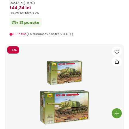
152
,17 lei
(-5 %)
144
,34 lei
119
,29 lei
fără TVA
+ 31 puncte
3 - 7 zile
(La dumneavoastră 20.08.)
-5%