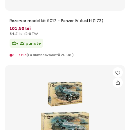
Rezervor model kit 5017 - Panzer IV Ausf.H (1:72)
101
,90 lei
84
,21 lei
fără TVA
+ 22 puncte
3 - 7 zile
(La dumneavoastră 20.08.)