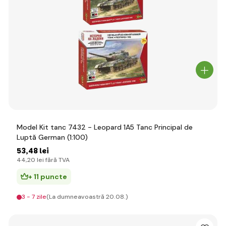
Model Kit tanc 7432 - Leopard 1A5 Tanc Principal de
Luptă German (1:100)
53
,48 lei
44
,20 lei
fără TVA
+ 11 puncte
3 - 7 zile
(La dumneavoastră 20.08.)