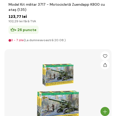
Model Kit militar 3717 - Motocicletă Zuendapp K800 cu
ataș (1:35)
123
,77 lei
102
,29 lei
fără TVA
+ 26 puncte
3 - 7 zile
(La dumneavoastră 20.08.)