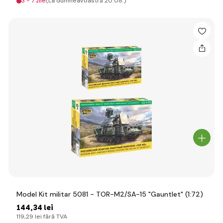
3 - 7 zile
(La dumneavoastră 20.08.)
Model Kit militar 5081 - TOR-M2/SA-15 "Gauntlet" (1:72)
144
,34 lei
119
,29 lei
fără TVA