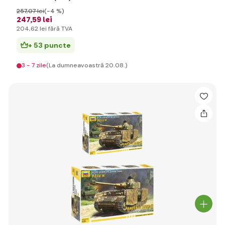
257
,07 lei
(-4 %)
247
,59 lei
204
,62 lei
fără TVA
+ 53 puncte
3 - 7 zile
(La dumneavoastră 20.08.)