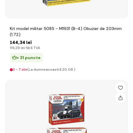
Kit model militar 5085 - M1931 (B-4) Obuzier de 203mm
(1:72)
144
,34 lei
119
,29 lei
fără TVA
+ 31 puncte
3 - 7 zile
(La dumneavoastră 20.08.)