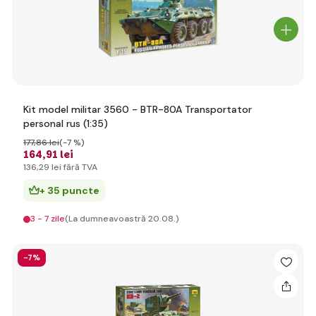
Kit model militar 3560 - BTR-80A Transportator
personal rus (1:35)
177
,86 lei
(-7 %)
164
,91 lei
136
,29 lei
fără TVA
+ 35 puncte
3 - 7 zile
(La dumneavoastră 20.08.)
-7%