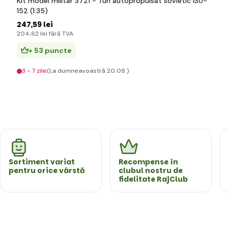
Kit model militar 3721 - Tun autopropulsat sovietic ISU-
152 (1:35)
247
,59 lei
204
,62 lei
fără TVA
+ 53 puncte
3 - 7 zile
(La dumneavoastră 20.08.)
Sortiment variat
Recompense în
pentru orice vârstă
clubul nostru de
fidelitate RajClub