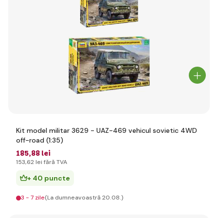
Kit model militar 3629 - UAZ-469 vehicul sovietic 4WD
off-road (1:35)
185
,88 lei
153
,62 lei
fără TVA
+ 40 puncte
3 - 7 zile
(La dumneavoastră 20.08.)