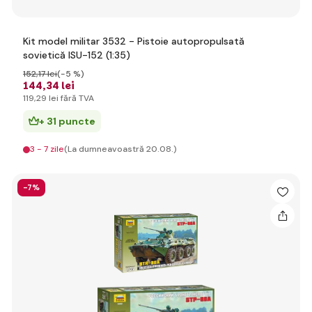
Kit model militar 3532 - Pistoie autopropulsată
sovietică ISU-152 (1:35)
152
,17 lei
(-5 %)
144
,34 lei
119
,29 lei
fără TVA
+ 31 puncte
3 - 7 zile
(La dumneavoastră 20.08.)
-7%