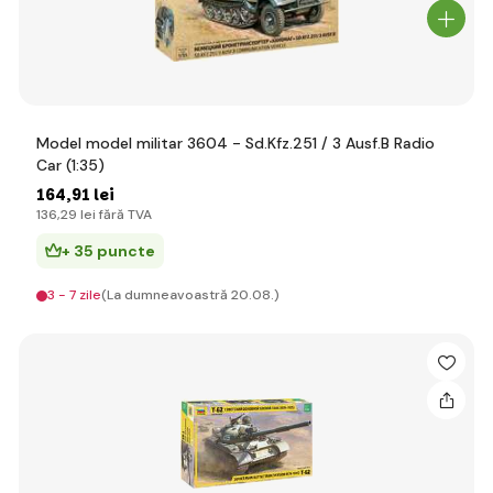
Model model militar 3604 - Sd.Kfz.251 / 3 Ausf.B Radio
Car (1:35)
164
,91 lei
136
,29 lei
fără TVA
+ 35 puncte
3 - 7 zile
(La dumneavoastră 20.08.)