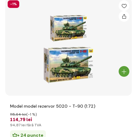
-1%
Model model rezervor 5020 - T-90 (1:72)
115
,64 lei
(-1 %)
114
,79 lei
94
,87 lei
fără TVA
+ 24 puncte