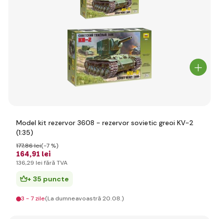
Model kit rezervor 3608 - rezervor sovietic greoi KV-2
(1:35)
177
,86 lei
(-7 %)
164
,91 lei
136
,29 lei
fără TVA
+ 35 puncte
3 - 7 zile
(La dumneavoastră 20.08.)