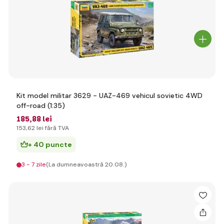
Kit model militar 3629 - UAZ-469 vehicul sovietic 4WD
off-road (1:35)
185
,88 lei
153
,62 lei
fără TVA
+ 40 puncte
3 - 7 zile
(La dumneavoastră 20.08.)