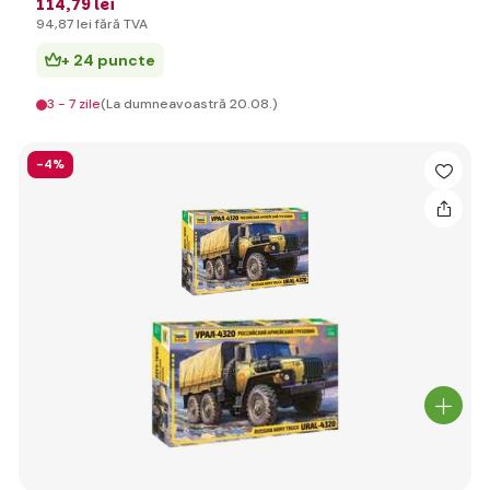
114
,79 lei
94
,87 lei
fără TVA
+ 24 puncte
3 - 7 zile
(La dumneavoastră 20.08.)
-4%