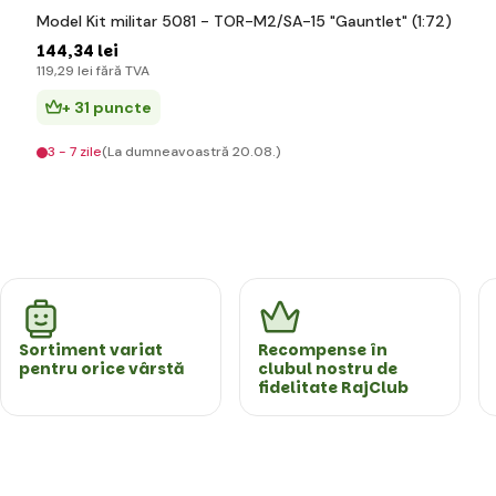
Model Kit militar 5081 - TOR-M2/SA-15 "Gauntlet" (1:72)
144
,34 lei
119
,29 lei
fără TVA
+ 31 puncte
3 - 7 zile
(La dumneavoastră 20.08.)
Sortiment variat
Recompense în
pentru orice vârstă
clubul nostru de
fidelitate RajClub