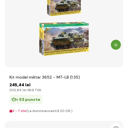
Kit model militar 3652 - MT-LB (1:35)
245
,44 lei
202
,84 lei
fără TVA
+ 53 puncte
3 - 7 zile
(La dumneavoastră 20.08.)