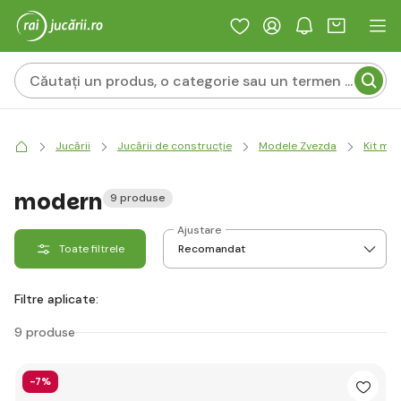
Jucării
Jucării de construcție
Modele Zvezda
Kit mo
modern
9 produse
Ajustare
Toate filtrele
Filtre aplicate:
9 produse
-7%