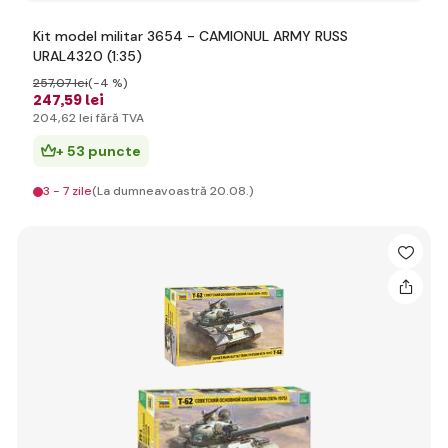
Kit model militar 3654 - CAMIONUL ARMY RUSS
URAL4320 (1:35)
257
,07 lei
(-4 %)
247
,59 lei
204
,62 lei
fără TVA
+ 53 puncte
3 - 7 zile
(La dumneavoastră 20.08.)