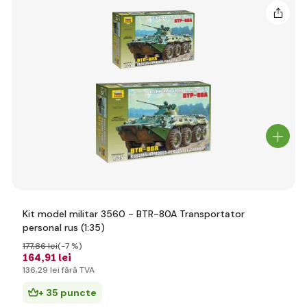
Kit model militar 3560 - BTR-80A Transportator
personal rus (1:35)
177
,86 lei
(-7 %)
164
,91 lei
136
,29 lei
fără TVA
+ 35 puncte