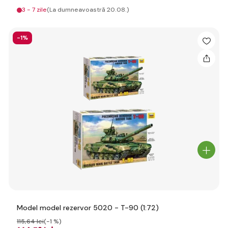
3 - 7 zile
(La dumneavoastră 20.08.)
-1%
Model model rezervor 5020 - T-90 (1:72)
115
,64 lei
(-1 %)