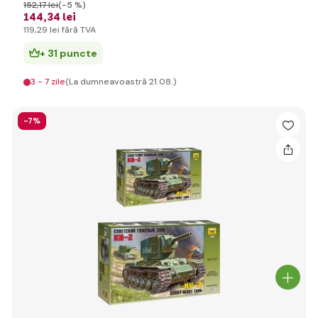
152
,17 lei
(-5 %)
144
,34 lei
119
,29 lei
fără TVA
+ 31 puncte
3 - 7 zile
(La dumneavoastră 21.08.)
-7%