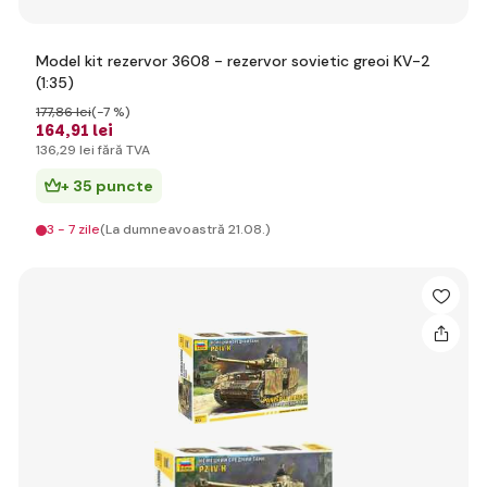
Model kit rezervor 3608 - rezervor sovietic greoi KV-2
(1:35)
177
,86 lei
(-7 %)
164
,91 lei
136
,29 lei
fără TVA
+ 35 puncte
3 - 7 zile
(La dumneavoastră 21.08.)