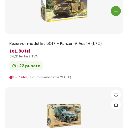
Rezervor model kit 5017 - Panzer IV Ausf.H (1:72)
101
,90 lei
84
,21 lei
fără TVA
+ 22 puncte
3 - 7 zile
(La dumneavoastră 21.08.)