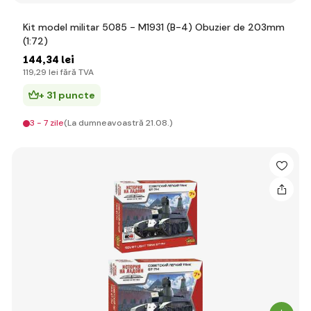
Kit model militar 5085 - M1931 (B-4) Obuzier de 203mm
(1:72)
144
,34 lei
119
,29 lei
fără TVA
+ 31 puncte
3 - 7 zile
(La dumneavoastră 21.08.)