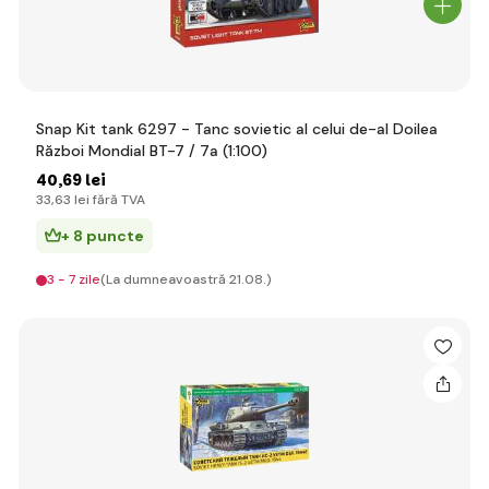
Snap Kit tank 6297 - Tanc sovietic al celui de-al Doilea
Război Mondial BT-7 / 7a (1:100)
40
,69 lei
33
,63 lei
fără TVA
+ 8 puncte
3 - 7 zile
(La dumneavoastră 21.08.)