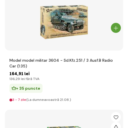
Model model militar 3604 - Sd.Kfz.251 / 3 Ausf.B Radio
Car (1:35)
164
,91 lei
136
,29 lei
fără TVA
+ 35 puncte
3 - 7 zile
(La dumneavoastră 21.08.)