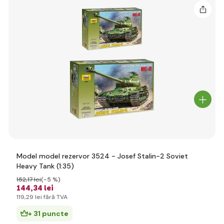
Model model rezervor 3524 - Josef Stalin-2 Soviet
Heavy Tank (1:35)
152
,17 lei
(-5 %)
144
,34 lei
119
,29 lei
fără TVA
+ 31 puncte