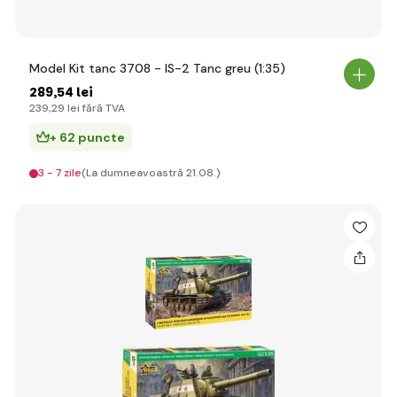
Model Kit tanc 3708 - IS-2 Tanc greu (1:35)
289
,54 lei
239
,29 lei
fără TVA
+ 62 puncte
3 - 7 zile
(La dumneavoastră 21.08.)