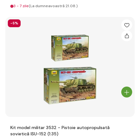
3 - 7 zile
(La dumneavoastră 21.08.)
-5%
Kit model militar 3532 - Pistoie autopropulsată
sovietică ISU-152 (1:35)