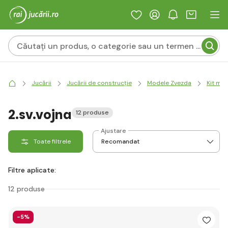
Jucării
Jucării de construcție
Modele Zvezda
Kit mo
2.sv.vojna
12 produse
Ajustare
Toate filtrele
Filtre aplicate:
12 produse
-5%