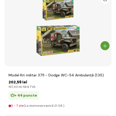
Model Kit militar 3711 - Dodge WC-54 Ambulanță (1:35)
202
,59 lei
167
,43 lei
fără TVA
+ 44 puncte
3 - 7 zile
(La dumneavoastră 21.08.)