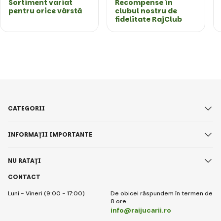
Sortiment variat
Recompense în
pentru orice vârstă
clubul nostru de
fidelitate RajClub
CATEGORII
INFORMAȚII IMPORTANTE
NU RATAȚI
CONTACT
Luni - Vineri (9:00 - 17:00)
De obicei răspundem în termen de
8 ore
info@raijucarii.ro