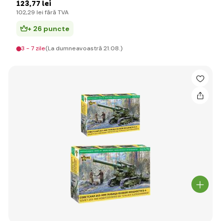
123
,77 lei
102
,29 lei
fără TVA
+ 26 puncte
3 - 7 zile
(La dumneavoastră 21.08.)