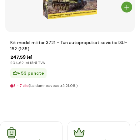
Kit model militar 3721 - Tun autopropulsat sovietic ISU-
152 (1:35)
247
,59 lei
204
,62 lei
fără TVA
+ 53 puncte
3 - 7 zile
(La dumneavoastră 21.08.)