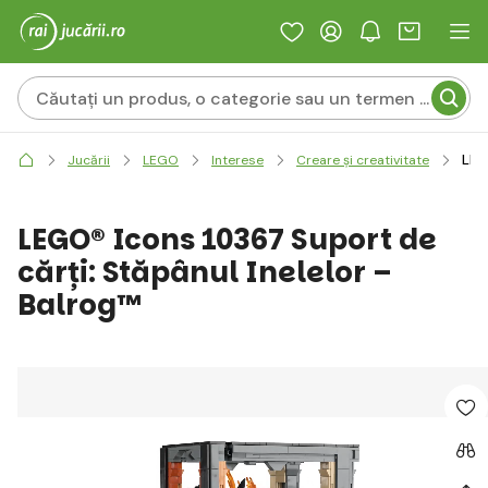
LEG
Jucării
LEGO
Interese
Creare și creativitate
LEGO® Icons 10367 Suport de
cărți: Stăpânul Inelelor –
Balrog™