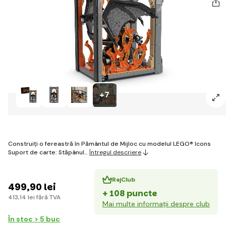
+7
Construiți o fereastră în Pământul de Mijloc cu modelul LEGO® Icons
Suport de carte: Stăpânul…
Întregul descriere
RajClub
499
,90 lei
+ 108 puncte
413
,14 lei
fără TVA
Mai multe informații despre club
În stoc > 5 buc