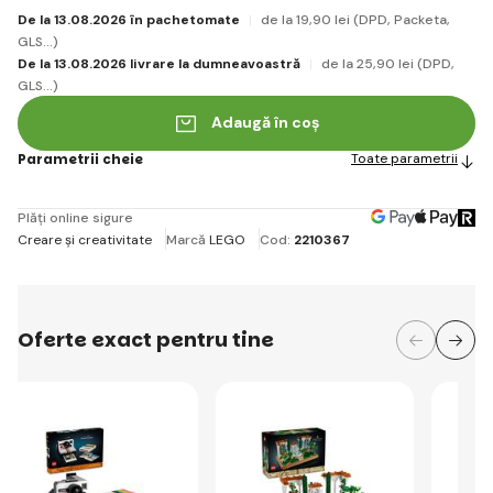
De la 13.08.2026 în pachetomate
de la 19
,90 lei
(DPD, Packeta,
GLS...)
De la 13.08.2026 livrare la dumneavoastră
de la 25
,90 lei
(DPD,
GLS...)
Adaugă în coș
Parametrii cheie
Toate parametrii
Plăți online sigure
Creare și creativitate
Marcă
LEGO
Cod:
2210367
Oferte exact pentru tine