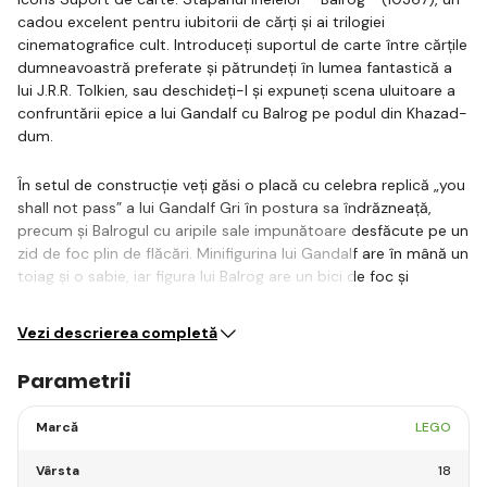
cadou excelent pentru iubitorii de cărți și ai trilogiei
cinematografice cult. Introduceți suportul de carte între cărțile
dumneavoastră preferate și pătrundeți în lumea fantastică a
lui J.R.R. Tolkien, sau deschideți-l și expuneți scena uluitoare a
confruntării epice a lui Gandalf cu Balrog pe podul din Khazad-
dum.
În setul de construcție veți găsi o placă cu celebra replică „you
shall not pass” a lui Gandalf Gri în postura sa îndrăzneață,
precum și Balrogul cu aripile sale impunătoare desfăcute pe un
zid de foc plin de flăcări. Minifigurina lui Gandalf are în mână un
toiag și o sabie, iar figura lui Balrog are un bici de foc și
membre și aripi mobile pentru…
Vezi descrierea completă
Parametrii
Marcă
LEGO
Vârsta
18