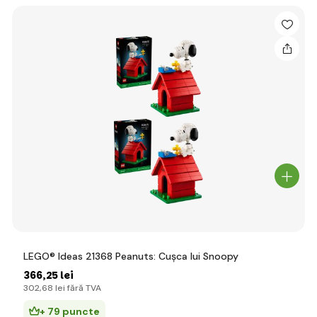
LEGO® Ideas 21368 Peanuts: Cușca lui Snoopy
366
,25 lei
302
,68 lei
fără TVA
+ 79 puncte