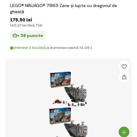
LEGO® NINJAGO® 71865 Zane și lupta cu dragonul de
gheață
175
,90 lei
145
,37 lei
fără TVA
+ 38 puncte
Ultimele 2 bucăți
(La dumneavoastră 14.08.)