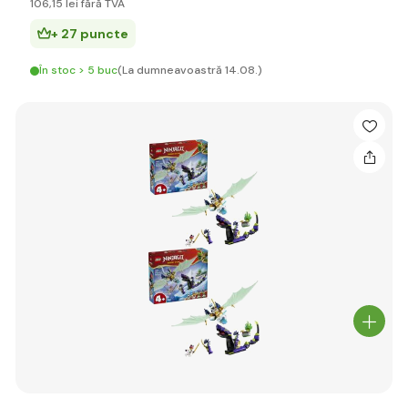
106
,15 lei
fără TVA
+ 27 puncte
În stoc > 5 buc
(La dumneavoastră 14.08.)