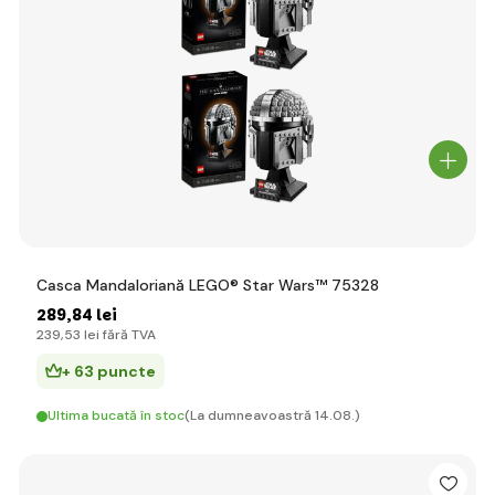
Casca Mandaloriană LEGO® Star Wars™ 75328
289
,84 lei
239
,53 lei
fără TVA
+ 63 puncte
Ultima bucată în stoc
(La dumneavoastră 14.08.)