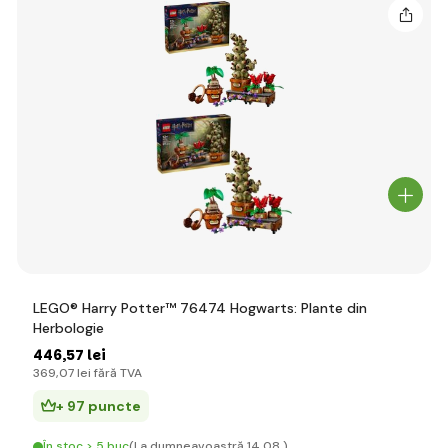
LEGO® Harry Potter™ 76474 Hogwarts: Plante din
Herbologie
446
,57 lei
369
,07 lei
fără TVA
+ 97 puncte
În stoc > 5 buc
(La dumneavoastră 14.08.)