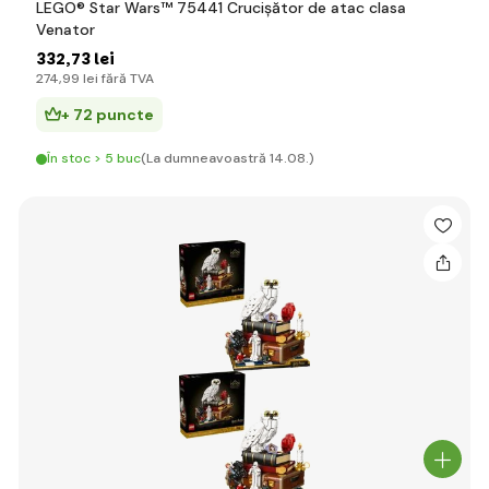
LEGO® Star Wars™ 75441 Crucişător de atac clasa
Venator
332
,73 lei
274
,99 lei
fără TVA
+ 72 puncte
În stoc > 5 buc
(La dumneavoastră 14.08.)