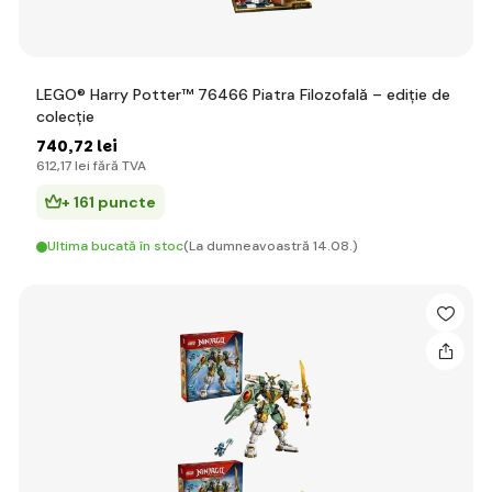
LEGO® Harry Potter™ 76466 Piatra Filozofală – ediție de
colecție
740
,72 lei
612
,17 lei
fără TVA
+ 161 puncte
Ultima bucată în stoc
(La dumneavoastră 14.08.)