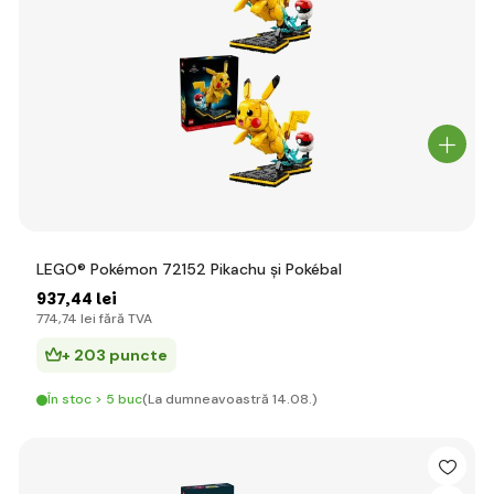
LEGO® Pokémon 72152 Pikachu și Pokébal
937
,44 lei
774
,74 lei
fără TVA
+ 203 puncte
În stoc > 5 buc
(La dumneavoastră 14.08.)