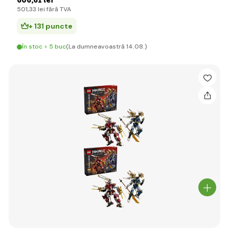
606
,61 lei
501
,33 lei
fără TVA
+ 131 puncte
În stoc > 5 buc
(La dumneavoastră 14.08.)