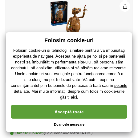
LEGO® Ideas 21370 E.T. Extraterestrul
677
,25 lei
559
,71 lei
fără TVA
+ 147 puncte
Ultimele 3 bucăți
(La dumneavoastră 14.08.)