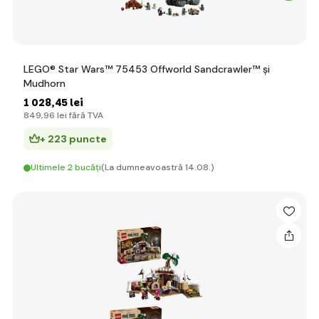
LEGO® Star Wars™ 75453 Offworld Sandcrawler™ și
Mudhorn
1 028
,45 lei
849
,96 lei
fără TVA
+ 223 puncte
Ultimele 2 bucăți
(La dumneavoastră 14.08.)