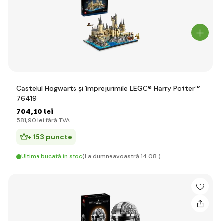
Castelul Hogwarts și împrejurimile LEGO® Harry Potter™
76419
704
,10 lei
581
,90 lei
fără TVA
+ 153 puncte
Ultima bucată în stoc
(La dumneavoastră 14.08.)