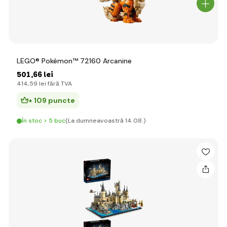
LEGO® Pokémon™ 72160 Arcanine
501
,66 lei
414
,59 lei
fără TVA
+ 109 puncte
În stoc > 5 buc
(La dumneavoastră 14.08.)