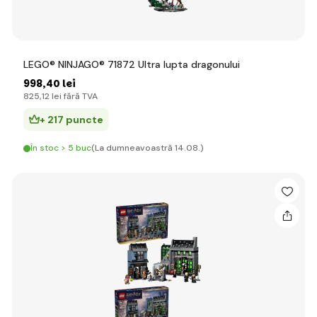
LEGO® NINJAGO® 71872 Ultra lupta dragonului
998
,40 lei
825
,12 lei
fără TVA
+ 217 puncte
În stoc > 5 buc
(La dumneavoastră 14.08.)