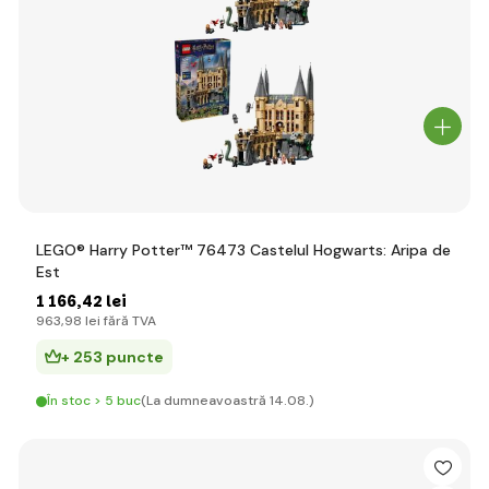
LEGO® Harry Potter™ 76473 Castelul Hogwarts: Aripa de
Est
1 166
,42 lei
963
,98 lei
fără TVA
+ 253 puncte
În stoc > 5 buc
(La dumneavoastră 14.08.)