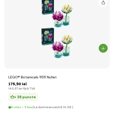
LEGO® Botanicals 11511 Nuferi
175
,90 lei
145
,37 lei
fără TVA
+ 38 puncte
În stoc > 5 buc
(La dumneavoastră 14.08.)