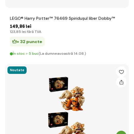
LEGO® Harry Potter™ 76469 Spiridușul liber Dobby™
149
,86 lei
123
,85 lei
fără TVA
+ 32 puncte
În stoc > 5 buc
(La dumneavoastră 14.08.)
Noutate