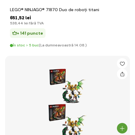
LEGO® NINJAGO® 71870 Duo de roboți titani
651
,52 lei
538
,44 lei
fără TVA
+ 141 puncte
În stoc > 5 buc
(La dumneavoastră 14.08.)