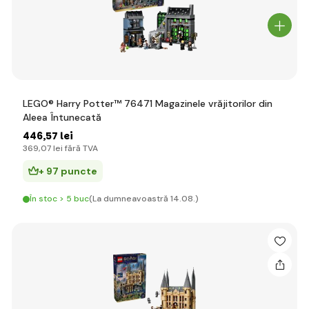
LEGO® Harry Potter™ 76471 Magazinele vrăjitorilor din
Aleea Întunecată
446
,57 lei
369
,07 lei
fără TVA
+ 97 puncte
În stoc > 5 buc
(La dumneavoastră 14.08.)